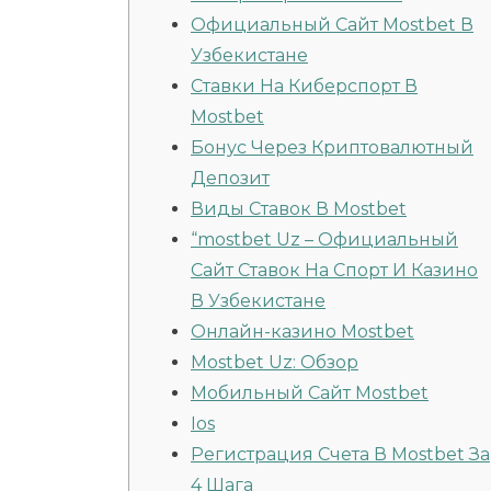
Официальный Сайт Mostbet В
Узбекистане
Ставки На Киберспорт В
Mostbet
Бонус Через Криптовалютный
Депозит
Виды Ставок В Mostbet
“mostbet Uz – Официальный
Сайт Ставок На Спорт И Казино
В Узбекистане
Онлайн-казино Mostbet
Mostbet Uz: Обзор
Мобильный Сайт Mostbet
Ios
Регистрация Счета В Mostbet За
4 Шага