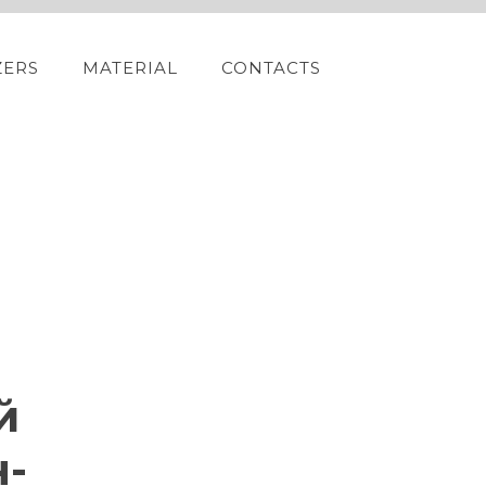
ZERS
MATERIAL
CONTACTS
й
н-