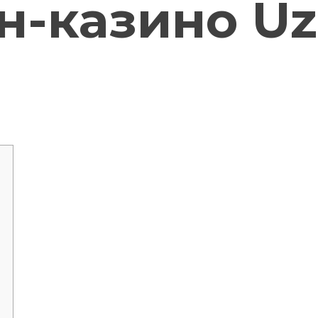
н-казино Uz