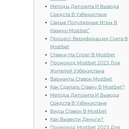
Методы Депозита И Вывода
Средств В Узбекистане
Самые Популярные Игры В
Казино Mostbet”
Процесс Верификации Счета В
Mostbet
Ставки На Спорт В Mostbet
Промокод Mostbet 2023 Для
Жителей Узбекистана
Варианты Ставок Mostbet
Как Сделать Ставку В Mostbet?
Методы Депозита И Вывода
Средств В Узбекистане
Виды Ставок В Mostbet
Как Вывести Деньги?
Промокод Mostbet 2023 Для