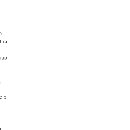
а
Для
лав
,
oid
,