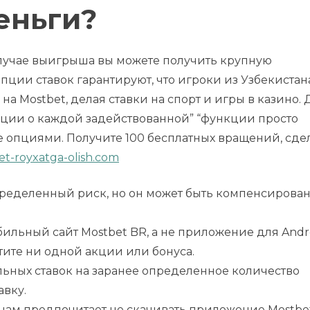
еньги?
 случае выигрыша вы можете получить крупную
ции ставок гарантируют, что игроки из Узбекистан
на Mostbet, делая ставки на спорт и игры в казино. 
ции о каждой задействованной” “функции просто
 опциями. Получите 100 бесплатных вращений, сде
et-royxatga-olish.com
определенный риск, но он может быть компенсирован
ильный сайт Mostbet BR, а не приложение для Andr
тите ни одной акции или бонуса.
ьных ставок на заранее определенное количество
авку.
инам предпочитает не скачивать приложение Mostbet