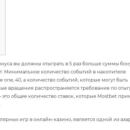
нуса вы должны отыграть в 5 раз больше суммы бону
ет. Минимальное количество событий в накопителе
ne, 40, а количество событий, которые могут быть
тные вращения распространяется требование по оты
– это общее количество ставок, которые Mostbet при
.
лярных игр в онлайн-казино, является одной из аза