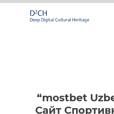
Passa
al
contenuto
“mostbet Uzb
Сайт Спортив