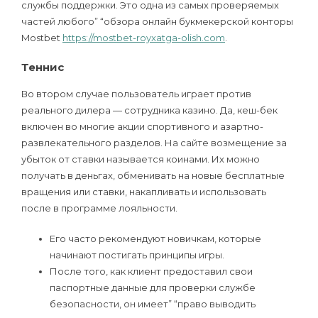
службы поддержки. Это одна из самых проверяемых
частей любого” “обзора онлайн букмекерской конторы
Mostbet
https://mostbet-royxatga-olish.com
.
Теннис
Во втором случае пользователь играет против
реального дилера — сотрудника казино. Да, кеш-бек
включен во многие акции спортивного и азартно-
развлекательного разделов. На сайте возмещение за
убыток от ставки называется коинами. Их можно
получать в деньгах, обменивать на новые бесплатные
вращения или ставки, накапливать и использовать
после в программе лояльности.
Его часто рекомендуют новичкам, которые
начинают постигать принципы игры.
После того, как клиент предоставил свои
паспортные данные для проверки службе
безопасности, он имеет” “право выводить