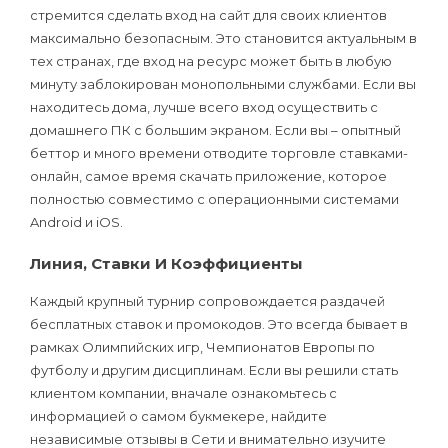
стремится сделать вход на сайт для своих клиентов
максимально безопасным. Это становится актуальным в
тех странах, где вход на ресурс может быть в любую
минуту заблокирован монопольными службами. Если вы
находитесь дома, лучше всего вход осуществить с
домашнего ПК с большим экраном. Если вы – опытный
беттор и много времени отводите торговле ставками-
онлайн, самое время скачать приложение, которое
полностью совместимо с операционными системами
Android и iOS.
Линия, Ставки И Коэффициенты
Каждый крупный турнир сопровождается раздачей
бесплатных ставок и промокодов. Это всегда бывает в
рамках Олимпийских игр, Чемпионатов Европы по
футболу и другим дисциплинам. Если вы решили стать
клиентом компании, вначале ознакомьтесь с
информацией о самом букмекере, найдите
независимые отзывы в Сети и внимательно изучите