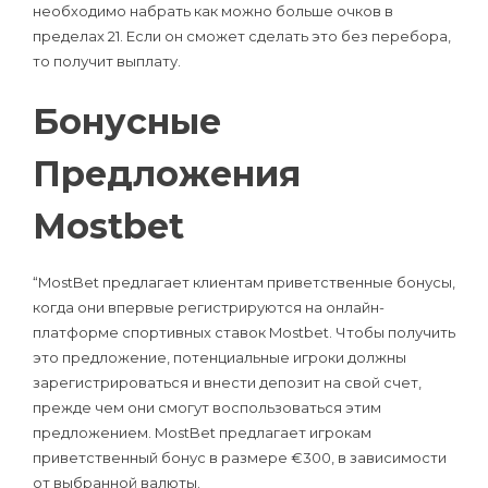
необходимо набрать как можно больше очков в
пределах 21. Если он сможет сделать это без перебора,
то получит выплату.
Бонусные
Предложения
Mostbet
“MostBet предлагает клиентам приветственные бонусы,
когда они впервые регистрируются на онлайн-
платформе спортивных ставок Mostbet. Чтобы получить
это предложение, потенциальные игроки должны
зарегистрироваться и внести депозит на свой счет,
прежде чем они смогут воспользоваться этим
предложением. MostBet предлагает игрокам
приветственный бонус в размере €300, в зависимости
от выбранной валюты.