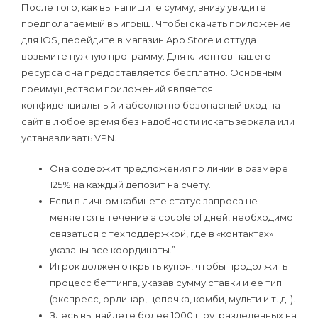
После того, как вы напишите сумму, внизу увидите
предполагаемый выигрыш. Чтобы скачать приложение
для IOS, перейдите в магазин App Store и оттуда
возьмите нужную программу. Для клиентов нашего
ресурса она предоставляется бесплатно. Основным
преимуществом приложений является
конфиденциальный и абсолютно безопасный вход на
сайт в любое время без надобности искать зеркала или
устанавливать VPN.
Она содержит предложения по линии в размере
125% на каждый депозит на счету.
Если в личном кабинете статус запроса не
меняется в течение a couple of дней, необходимо
связаться с техподдержкой, где в «контактах»
указаны все координаты.”
Игрок должен открыть купон, чтобы продолжить
процесс беттинга, указав сумму ставки и ее тип
(экспресс, ординар, цепочка, комби, мульти и т. д. ).
Здесь вы найдете более 1000 шоу, разделенных на