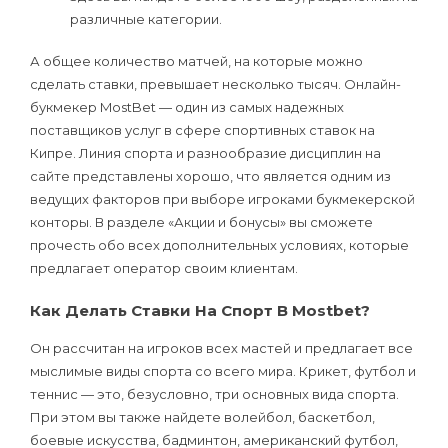
различные категории.
А общее количество матчей, на которые можно
сделать ставки, превышает несколько тысяч. Онлайн-
букмекер MostBet — один из самых надежных
поставщиков услуг в сфере спортивных ставок на
Кипре. Линия спорта и разнообразие дисциплин на
сайте представлены хорошо, что является одним из
ведущих факторов при выборе игроками букмекерской
конторы. В разделе «Акции и бонусы» вы сможете
прочесть обо всех дополнительных условиях, которые
предлагает оператор своим клиентам.
Как Делать Ставки На Спорт В Mostbet?
Он рассчитан на игроков всех мастей и предлагает все
мыслимые виды спорта со всего мира. Крикет, футбол и
теннис — это, безусловно, три основных вида спорта.
При этом вы также найдете волейбол, баскетбол,
боевые искусства, бадминтон, американский футбол,