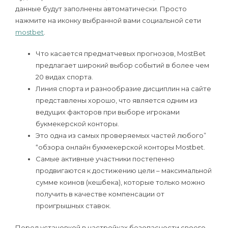
данные будут заполнены автоматически. Просто
нажмите на иконку выбранной вами социальной сети
mostbet
.
Что касается предматчевых прогнозов, MostBet
предлагает широкий выбор событий в более чем
20 видах спорта.
Линия спорта и разнообразие дисциплин на сайте
представлены хорошо, что является одним из
ведущих факторов при выборе игроками
букмекерской конторы.
Это одна из самых проверяемых частей любого”
“обзора онлайн букмекерской конторы Mostbet.
Самые активные участники постепенно
продвигаются к достижению цели – максимальной
сумме коинов (кешбека), которые только можно
получить в качестве компенсации от
проигрышных ставок.
Перед установкой в настройках безопасности своего