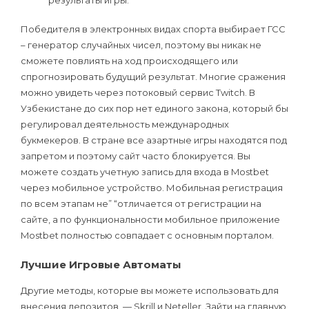
Победителя в электронных видах спорта выбирает ГСС
– генератор случайных чисел, поэтому вы никак не
сможете повлиять на ход происходящего или
спрогнозировать будущий результат. Многие сражения
можно увидеть через потоковый сервис Twitch. В
Узбекистане до сих пор нет единого закона, который бы
регулировал деятельность международных
букмекеров. В стране все азартные игры находятся под
запретом и поэтому сайт часто блокируется. Вы
можете создать учетную запись для входа в Mostbet
через мобильное устройство. Мобильная регистрация
по всем этапам не” “отличается от регистрации на
сайте, а по функциональности мобильное приложение
Mostbet полностью совпадает с основным порталом.
Лучшие Игровые Автоматы
Другие методы, которые вы можете использовать для
внесения депозитов, — Skrill и Neteller. Зайти на главную