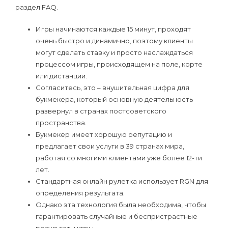
раздел FAQ.
Игры начинаются каждые 15 минут, проходят
очень быстро и динамично, поэтому клиенты
могут сделать ставку и просто наслаждаться
процессом игры, происходящем на поле, корте
или дистанции.
Согласитесь, это – внушительная цифра для
букмекера, который основную деятельность
развернул в странах постсоветского
пространства.
Букмекер имеет хорошую репутацию и
предлагает свои услуги в 39 странах мира,
работая со многими клиентами уже более 12-ти
лет.
Стандартная онлайн рулетка использует RGN для
определения результата.
Однако эта технология была необходима, чтобы
гарантировать случайные и беспристрастные
результаты игры.