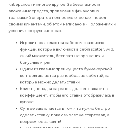
киберспорт и многое другое. За безопасность
вложенных средств, проведение финансовых
транзакций оператор полностью отвечает перед
своими клиентами, об этом написано в «Положениях и
условиях сотрудничества».
Игроки наслаждаются набором сказочных
функций, которые включают в себяi scatter, wild,
дикий множитель, бесплатные вращения и
бонусные игры.
Одним из главных преимуществ букмекерской
конторы является разнообразие событий, на
которые можно делать ставки.
Клиент, попадая на рынок, должен нажать на
коэффициент, чтобы его ставка отобразилась в
купоне.
Суть ее заключается в том, что нужно быстро
сделать ставку, пока самолёт не стартовал, и
вовремя ее закрыть!