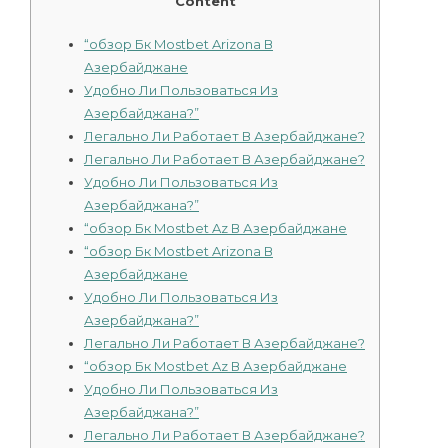
Content
“обзор Бк Mostbet Arizona В
Азербайджане
Удобно Ли Пользоваться Из
Азербайджана?”
Легально Ли Работает В Азербайджане?
Легально Ли Работает В Азербайджане?
Удобно Ли Пользоваться Из
Азербайджана?”
“обзор Бк Mostbet Az В Азербайджане
“обзор Бк Mostbet Arizona В
Азербайджане
Удобно Ли Пользоваться Из
Азербайджана?”
Легально Ли Работает В Азербайджане?
“обзор Бк Mostbet Az В Азербайджане
Удобно Ли Пользоваться Из
Азербайджана?”
Легально Ли Работает В Азербайджане?