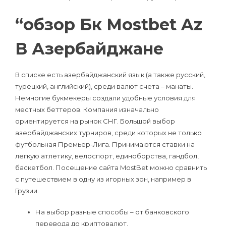
“обзор Бк Mostbet Az
В Азербайджане
В списке есть азербайджанский язык (а также русский,
турецкий, английский), среди валют счета – манаты.
Немногие букмекеры создали удобные условия для
местных беттеров. Компания изначально
ориентируется на рынок СНГ. Большой выбор
азербайджанских турниров, среди которых не только
футбольная Премьер-Лига. Принимаются ставки на
легкую атлетику, велоспорт, единоборства, гандбол,
баскетбол. Посещение сайта MostBet можно сравнить
с путешествием в одну из игорных зон, например в
Грузии.
На выбор разные способы – от банковского
перевода до криптовалют.