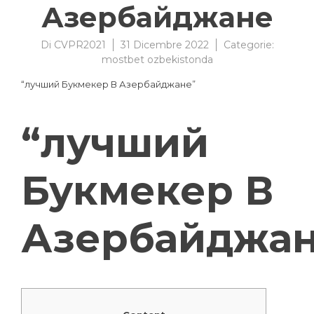
Азербайджане
Di
CVPR2021
31 Dicembre 2022
Categorie:
mostbet ozbekistonda
“лучший Букмекер В Азербайджане”
“лучший
Букмекер В
Азербайджан