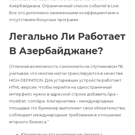
Азербайджана. Ограниченный список событий в Live.
Все это дополнено заниженными коэффициентами и
отсутствием бонусных программ.
Легально Ли Работает
В Азербайджане?
Отличная возможность сэкономить на спутниковом ТВ,
учитывая, что многие матчи транслируются в качестве
HIGH-DEFINITION. Для устаревших устройств работает
HTML-версия. Чтобы перейти на одностраничный
интерфейс нужно в адресной строке добавить /spa –
mostbet. com/spa. Альтернатива – международные
площадки. Но букмекер выполняет свои обязательства,
соблюдает международные требования в отношении
игорного бизнеса.”
Юридически эта компания не связана с