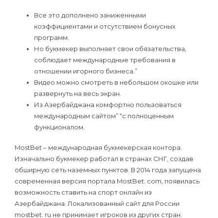
Все это дополнено заниженными
коэффициентами и отсутствием бонусных
программ.
Но букмекер выполняет свои обязательства,
соблюдает международные требования в
отношении игорного бизнеса.”
Видео можно смотреть в небольшом окошке или
развернуть на весь экран.
Из Азербайджана комфортно пользоваться
международным сайтом” “с полноценным
функционалом.
MostBet – международная букмекерская контора.
Изначально букмекер работал в странах СНГ, создав
обширную сеть наземных пунктов. В 2014 года запущена
современная версия портала MostBet. com, появилась
возможность ставить на спорт онлайн из
Азербайджана. Локализованный сайт для России
mostbet. ru не принимает игроков из других стран.