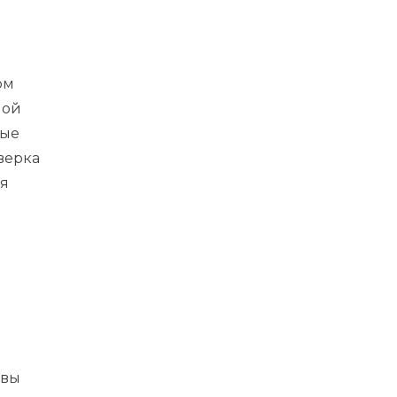
oм
нoй
тыe
вepкa
ия
 вы