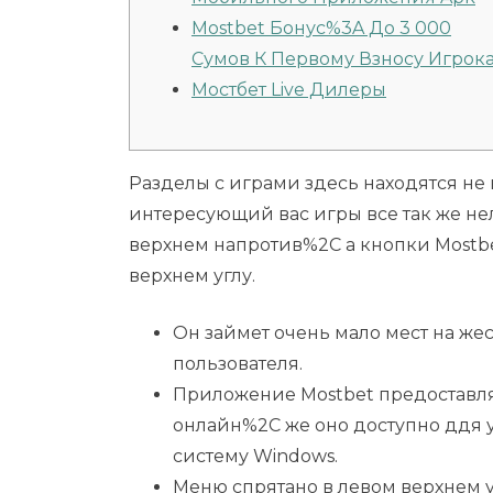
Mostbet Бонус%3A До 3 000
Сумов К Первому Взносу Игрок
Мостбет Live Дилеры
Разделы с играми здесь находятся не
интересующий вас игры все так же не
верхнем напротив%2C а кнопки Mostbe
верхнем углу.
Он займет очень мало мест на же
пользователя.
Приложение Mostbet предоставляе
онлайн%2C же оно доступно ддя
систему Windows.
Меню спрятано в левом верхнем у