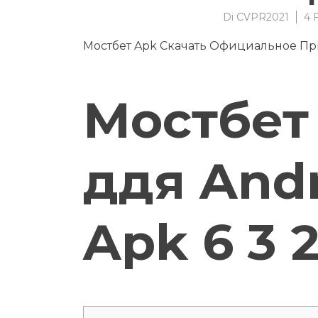
Di
CVPR2021
4 
Мостбет Apk Скачать Официальное П
Мостбет
ддя Andr
Apk 6 3 