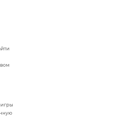
айти
авом
 игры
онную