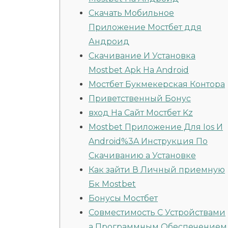
Скачать Мобильное
Приложение Мостбет ддя
Андроид
Скачивание И Установка
Mostbet Apk На Android
Мостбет Букмекерская Контора
Приветственный Бонус
вход На Сайт Мостбет Kz
Mostbet Приложение Для Ios И
Android%3A Инструкция По
Скачиванию а Установке
Как зайти В Личный приемную
Бк Mostbet
Бонусы Мостбет
Совместимость С Устройствами
а Программным Обеспечением