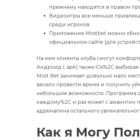
прежнему находятся в правом пр
Видеоигры все меньше привлека
среди игроков.
Приложение Mostbet можно обнови
официальном сайте (для устройств
На нем клиенты клуба смогут комфорт
Андроид (. apk) также iOs%2C выбир
Most Bet занимает довольно мало мес
весело провести время и получить у
небольшие возможности. Программа о
каждому%2C и раз может с амаинтин 
адреналина остального увлекательног
Как я Могу По