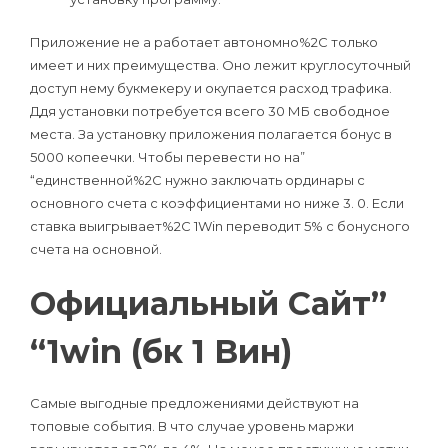
Приложение не а работает автономно%2C только
имеет и них преимущества. Оно лежит круглосуточный
доступ нему букмекеру и окупается расход трафика.
Ддя установки потребуется всего 30 МБ свободное
места. За установку приложения полагается бонус в
5000 копеечки. Чтобы перевести но на”
“единственной%2C нужно заключать ординары с
основного счета с коэффициентами но ниже 3. 0. Если
ставка выигрывает%2C 1Win переводит 5% с бонусного
счета на основной.
Официальный Сайт”
“1win (бк 1 Вин)
Самые выгодные предложениями действуют на
топовые события. В что случае уровень маржи