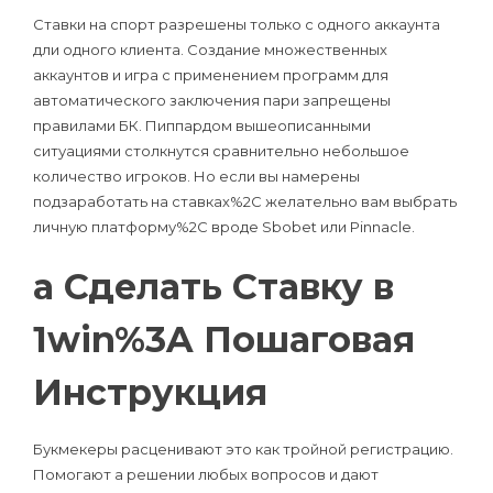
Ставки на спорт разрешены только с одного аккаунта
дли одного клиента. Создание множественных
аккаунтов и игра с применением программ для
автоматического заключения пари запрещены
правилами БК. Пиппардом вышеописанными
ситуациями столкнутся сравнительно небольшое
количество игроков. Но если вы намерены
подзаработать на ставках%2C желательно вам выбрать
личную платформу%2C вроде Sbobet или Pinnacle.
а Сделать Ставку в
1win%3A Пошаговая
Инструкция
Букмекеры расценивают это как тройной регистрацию.
Помогают а решении любых вопросов и дают