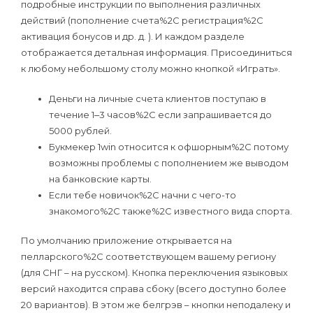
подробные инструкции по выполнения различных
действий (пополнение счета%2C регистрация%2C
активация бонусов и др. д. ). И каждом разделе
отображается детальная информация. Присоединиться
к любому небольшому столу можно кнопкой «Играть».
Деньги на личные счета клиентов поступаю в
течение 1‒3 часов%2C если запрашивается до
5000 рублей.
Букмекер 1win относится к офшорным%2C потому
возможны проблемы с пополнением же выводом
на банковские карты.
Если тебе новичок%2C начни с чего-то
знакомого%2C также%2C известного вида спорта.
По умолчанию приложение открывается на
пелларского%2C соответствующем вашему региону
(для СНГ – на русском). Кнопка переключения языковых
версий находится справа сбоку (всего доступно более
20 вариантов). В этом же белгрэв – кнопки неподалеку и