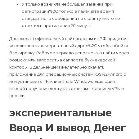
У только возникла небольшая заминка при
регистрации%2C только в лайв-чате время
стандартного сообщения по скрипту никто не
ответил в протяжении 20 минут.
Для входа в официальный сайт игрокам из РФ придется
использовать альтернативный адрес%2C чтобы обойти
блокировку. Рабочее зеркало невозможно найти через
розыски или запросить а саппорте букмекерской
конторы. В дальнейшем желательно скачать
приложение для операционных систем iOS%2FAndroid
или установить ПК-клиент для Windows. Еще один
способ получения доступа к ставкам – сервисы VPN и
прокси.
экспериентальные
Ввода И вывод Денег