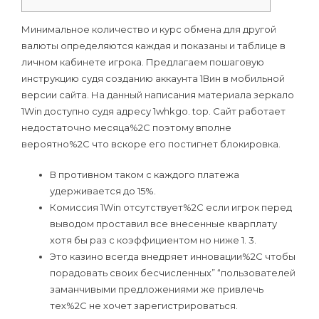
Минимальное количество и курс обмена для другой
валюты определяются каждая и показаны и таблице в
личном кабинете игрока. Предлагаем пошаговую
инструкцию судя созданию аккаунта 1Вин в мобильной
версии сайта. На данный написания материала зеркало
1Win доступно судя адресу 1whkgo. top. Сайт работает
недостаточно месяца%2C поэтому вполне
вероятно%2C что вскоре его постигнет блокировка.
В противном таком с каждого платежа
удерживается до 15%.
Комиссия 1Win отсутствует%2C если игрок перед
выводом проставил все внесенные кварплату
хотя бы раз с коэффициентом но ниже 1. 3.
Это казино всегда внедряет инновации%2C чтобы
порадовать своих бесчисленных” “пользователей
заманчивыми предложениями же привлечь
тех%2C не хочет зарегистрироваться.