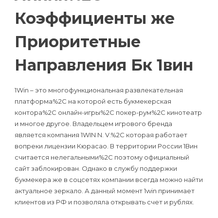
Коэффициенты же
Приоритетные
Направления Бк 1вин
1Win – это многофункциональная развлекательная
платформа%2C на которой есть букмекерская
контора%2C онлайн-игры%2C покер-рум%2C кинотеатр
и многое другое. Владельцем игрового бренда
является компания 1WIN N. V.%2C которая работает
вопреки лицензии Кюрасао. В территории России 1Вин
считается нелегальными%2C поэтому официальный
сайт заблокирован. Однако в службу поддержки
букмекера же в соцсетях компании всегда можно найти
актуальное зеркало. А данный момент 1win принимает
клиентов из РФ и позволяла открывать счет и рублях.