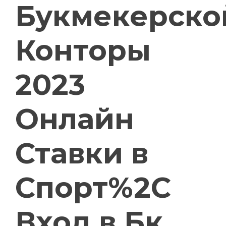
Букмекерско
Конторы
2023
Онлайн
Ставки в
Спорт%2C
Вход в Бк