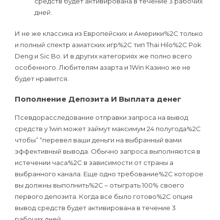
средств будет активирована в течение 3 рабочих
дней.
И не же классика из Европейских и Америки%2C только
и полный спектр азиатских игр%2C тип Thai Hilo%2C Pok
Deng и Sic Bo. И в других категориях же полно всего
особенного. Любителям азарта и 1Win Казино же не
будет нравится.
Пополнение Депозита И Выплата денег
Псевдорасследование отправки запроса на вывод
средств у 1win может займут максимум 24 полугода%2C
чтобы” “перевел ваши деньги на выбранный вами
эффективный вывода. Обычно запроса выполняются в
истечении часа%2C в зависимости от страны а
выбранного канала. Еще одно требование%2C которое
вы должны выполнить%2C – отыграть 100% своего
первого депозита. Когда все было готово%2C опция
вывод средств будет активирована в течение 3
рабочих дней.