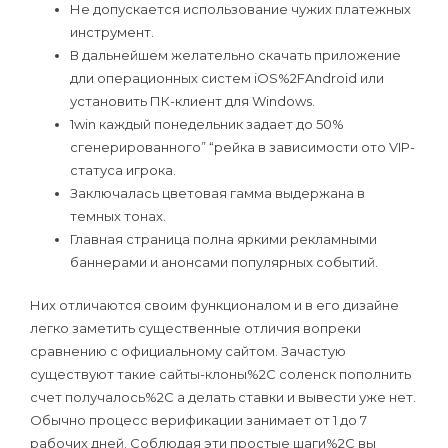
Не допускается использование чужих платежных
инструмент.
В дальнейшем желательно скачать приложение
дли операционных систем iOS%2FAndroid или
установить ПК-клиент для Windows.
1win каждый понедельник задает до 50%
сгенерированного” “рейка в зависимости ото VIP-
статуса игрока.
Заключалась цветовая гамма выдержана в
темных тонах.
Главная страница полна яркими рекламными
баннерами и анонсами популярных событий.
Них отличаются своим функционалом и в его дизайне
легко заметить существенные отличия вопреки
сравнению с официальному сайтом. Зачастую
существуют такие сайты-клоны%2C соленск пополнить
счет получалось%2C а делать ставки и вывести уже нет.
Обычно процесс верификации занимает от 1 до 7
рабочих дней. Соблюдая эти простые шаги%2C вы