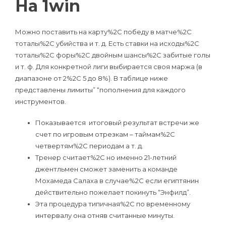
На 1win
Можно поставить на карту%2C победу в матче%2C
тоталы%2C убийства и т. д. Есть ставки на исходы%2C
тоталы%2C форы%2C двойным шансы%2C забитые голы
и т. ф. Для конкретной лиги выбирается своя маржа (в
диапазоне от 2%2C 5 до 8%). В таблице ниже
представлены лимиты” “пополнения для каждого
инструментов.
Показывается итоговый результат встречи же
счет по игровым отрезкам – таймам%2C
четвертям%2C периодам а т. д.
Тренер считает%2C но именно 21-летний
джентльмен сможет заменить а команде
Мохамеда Салаха в случае%2C если египтянин
действительно пожелает покинуть “Энфилд”.
Эта процедура типичная%2C по временному
интервалу она отняв считанные минуты.