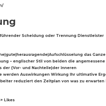
m/
ung
 führender Scheidung oder Trennung Dienstleister
che|gute|herausragende|Aufschlüsselung das Ganze
ung – englischer Stil von beiden die angemessene 
s der {Vor- und Nachteile|der inneren
ie werden Auswirkungen Wirkung Ihr ultimative Erg
arbeiter reduziert den Zeitplan von was zu erwarten 
8+ Likes