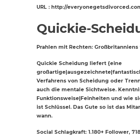
URL
: http://everyonegetsdivorced.co
Quickie-Scheid
Prahlen mit Rechten:
Großbritanniens
Quickie Scheidung liefert {eine
großartige|ausgezeichnete|fantastis
Verfahrens von Scheidung oder Trenn
auch die mentale Sichtweise. Kenntni
Funktionsweise|Feinheiten und wie s
ist Schlüssel. Das Gute so ist das Mit
wann.
Social Schlagkraft:
1.180+ Follower, 71