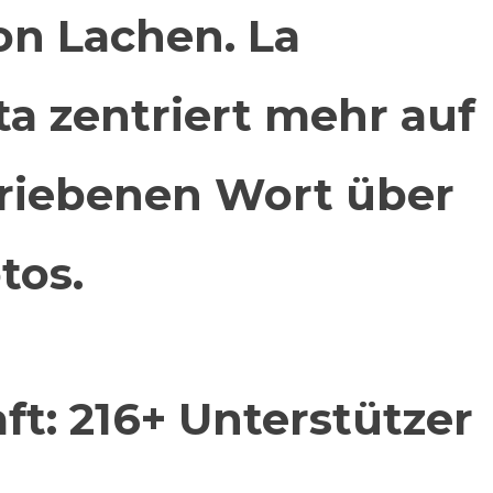
on Lachen. La
a zentriert mehr auf
riebenen Wort über
tos.
aft:
216+ Unterstützer