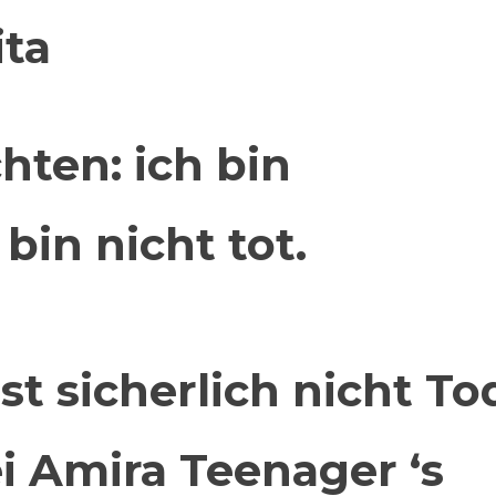
ita
chten:
ich bin
bin nicht tot.
st sicherlich nicht To
ei Amira Teenager ‘s