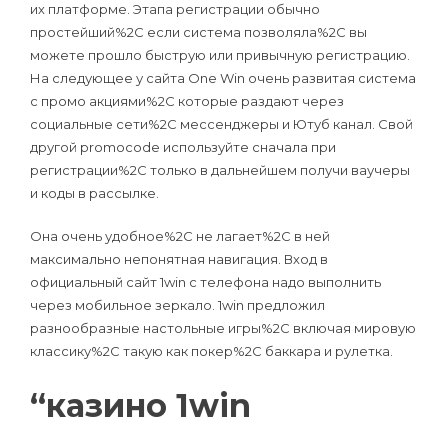
их платформе. Этапа регистрации обычно
простейший%2C если система позволяла%2C вы
можете прошло быструю или привычную регистрацию.
На следующее у сайта One Win очень развитая система
с промо акциями%2C которые раздают через
социальные сети%2C мессенджеры и Ютуб канал. Свой
другой promocode используйте сначала при
регистрации%2C только в дальнейшем получи ваучеры
и коды в рассылке.
Она очень удобное%2C не лагает%2C в ней
максимально непонятная навигация. Вход в
официальный сайт 1win с телефона надо выполнить
через мобильное зеркало. 1win предложил
разнообразные настольные игры%2C включая мировую
классику%2C такую как покер%2C баккара и рулетка.
“казино 1win