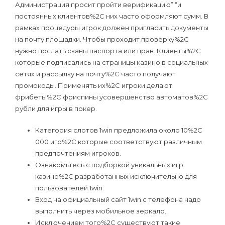
Администрация просит пройти верификацию” “и
постоянных клиентов%2C них часто оформляют сумм. В
рамках процедуры игрок должен пригласить документы
на почту площадки. Чтобы проходит проверку%2C
нужно послать сканы паспорта или прав. Клиенты%2C
которые подписались на страницы казино в социальных
сетях и рассылку на почту%2C часто получают
промокоды. Применять их%2C игроки делают
фрибеты%2C фриспины усовершенство автоматов%2C
рубли для игры в покер.
Категория слотов 1win предложила около 10%2C
000 игр%2C которые соответствуют различным
предпочтениям игроков.
Ознакомьтесь с подборкой уникальных игр
казино%2C разработанных исключительно для
пользователей 1win.
Вход на официальный сайт 1win с телефона надо
выполнить через мобильное зеркало.
Исключением того%2C существуют такие