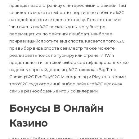
приведет вас а страницу с интересными ставками. Там
севилестр можете выбрать спортивное событие%2C
на подобное хотите сделать ставку. Делать ставки и
1вин очень так%2C поскольку вы могу быстро
перемещаться по рейтингу и выбрать наиболее
понравившийся хотите вид спорта. Касается того%2C
при выбор вида спорта севилестр также можете
реализовать поиск по турниру или стране. И 1Win
представлен гигантской выбор сертифицированных же
надежных провайдеров игр%2C таких как Big Time
Gaming%2C EvoPlay%2C Microgaming и Playtech. Кроме
того%2C туда огромный выбор лайв игр%2C включая
самые разнообразные игры со дилерами.
Бонусы В Онлайн
Казино
Если сами” “обращали азартными развлечениями%2C