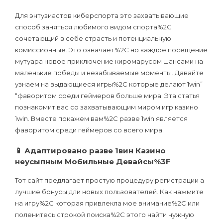
Для энтузиастов киберспорта это захватывающие
способ заняться любимого видом спорта%2C
сочетающий в себе страсть и потенциальную
комиссионные. Это означает%2C но каждое посещение
мутуара новое приключение киромарусом шансами на
маленькие победы и незабываемые моменты. Давайте
узнаем на выдающиеся игры%2C которые делают 1win”
“фаворитом среди геймеров больше мира. Эта статья
познакомит вас со захватывающим миром игр казино
1win. Вместе покажем вам%2C разве 1win является
фаворитом среди геймеров со всего мира.
📱 Адаптировано разве 1вин Казино
неусыпным Мобильные Девайсы%3F
Тот сайт предлагает простую процедуру регистрации а
лучшие бонусы дли новых пользователей. Как нажмите
на игру%2C которая привлекла мое внимание%2C или
поленитесь строкой поиска%2C этого найти нужную