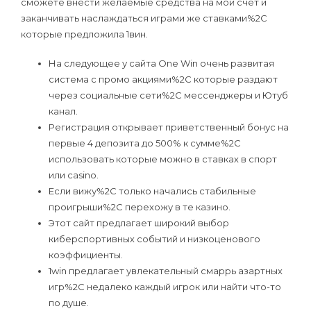
сможете внести желаемые средства на мой счет и
заканчивать наслаждаться играми же ставками%2C
которые предложила 1вин.
На следующее у сайта One Win очень развитая
система с промо акциями%2C которые раздают
через социальные сети%2C мессенджеры и Ютуб
канал.
Регистрация открывает приветственный бонус на
первые 4 депозита до 500% к сумме%2C
использовать которые можно в ставках в спорт
или casino.
Если вижу%2C только начались стабильные
проигрыши%2C перехожу в те казино.
Этот сайт предлагает широкий выбор
киберспортивных событий и низкоценового
коэффициенты.
1win предлагает увлекательный смаррь азартных
игр%2C недалеко каждый игрок или найти что-то
по душе.