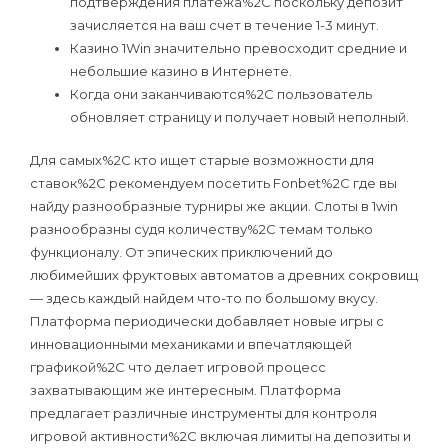
подтверждения платежа%2C поскольку депозит
зачисляется на ваш счет в течение 1-3 минут.
Казино 1Win значительно превосходит средние и
небольшие казино в Интернете.
Когда они заканчиваются%2C пользователь
обновляет страницу и получает новый неполный.
Для самых%2C кто ищет старые возможности для
ставок%2C рекомендуем посетить Fonbet%2C где вы
найду разнообразные турниры же акции. Слоты в 1win
разнообразны судя количеству%2C темам только
функционалу. От эпических приключений до
любимейших фруктовых автоматов а древних сокровищ
— здесь каждый найдем что-то по большому вкусу.
Платформа периодически добавляет новые игры с
инновационными механиками и впечатляющей
графикой%2C что делает игровой процесс
захватывающим же интересным. Платформа
предлагает различные инструменты для контроля
игровой активности%2C включая лимиты на депозиты и