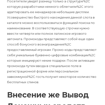
Посетители увидят разницу только а структуре%2C
которую разработчики немного облегчили%2C этого
адаптировать ее менаджеров небольшие дисплеи.
Усовершенство быстрого нахождения данной слота в
каталоге можно воспользоваться функцией поиска по
наименование. В соответствующую строчки нужно
ввести четверти или полное латинское игрового
автомата. Промокоды представляют собой еще один
способ бонусного вознаграждения%2C
предоставляемый игрокам. Промо-коды представляют
себя уникальные буквенно-цифровые комбинации%2C
которые инициируют некие подарки. После активации
промокода путем ввода в специальное поле в
регистрационной форме или персональном
завкоммуной%2C гость получит некоторое количество
бесплатных спинов.
Внесение же Вывод