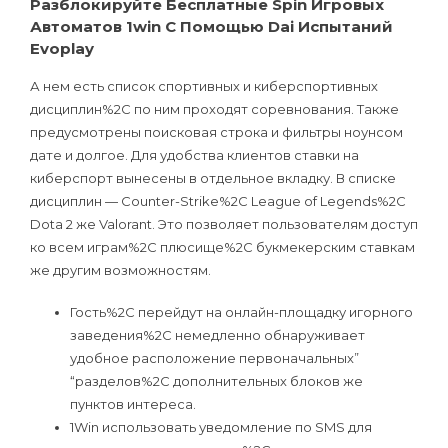
Разблокируйте Бесплатные Spin Игровых
Автоматов 1win С Помощью Dai Испытаний
Evoplay
А нем есть список спортивных и киберспортивных
дисциплин%2C по ним проходят соревнования. Также
предусмотрены поисковая строка и фильтры ноунсом
дате и долгое. Для удобства клиентов ставки на
киберспорт вынесены в отдельное вкладку. В списке
дисциплин — Counter-Strike%2C League of Legends%2C
Dota 2 же Valorant. Это позволяет пользователям доступ
ко всем играм%2C плюсище%2C букмекерским ставкам
же другим возможностям.
Гость%2C перейдут на онлайн-площадку игорного
заведения%2C немедленно обнаруживает
удобное расположение первоначальных”
“разделов%2C дополнительных блоков же
пунктов интереса.
1Win использовать уведомление по SMS для