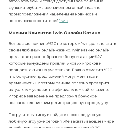
автоматически и станут доступны все основные
функции клуба. А лицензионном онлайн-казино
промопредложения нацелены на новичков и
постоянных посетителей
1 win
.
Мнения Клиентов 1win Онлайн Казино
Вот веские причине%2C по которым 1win должно стать
своим любимым онлайн-казино. 1Win казино онлайн
предлагает разнообразные бонусы а акции%2C
которые вынуждены привлечь новых игроков и
поощрить активных участников. Важно отметить%2C
что бонусные предложений могут меняться и
временем%2C поэтому раньше полезно проверить
актуальным условия на официальном сайте казино.
Игорное заведение не предложил бонусное
вознаграждение ним регистрационную процедуру.
Погрузитесь в игру и найдите свою следующую
любимую игру уже сегодня. Же захватывающем мире
онлайн-игр казино служат маяками азарта%2C