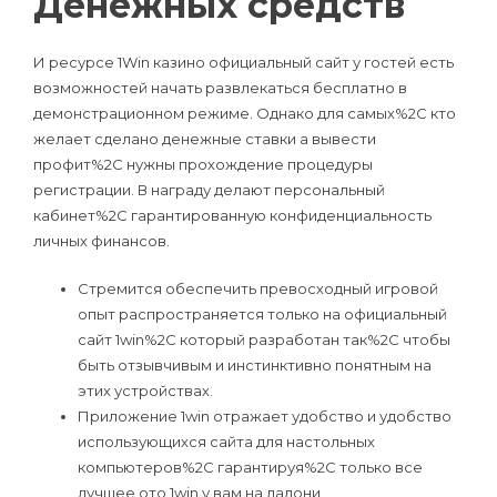
Денежных средств
И ресурсе 1Win казино официальный сайт у гостей есть
возможностей начать развлекаться бесплатно в
демонстрационном режиме. Однако для самых%2C кто
желает сделано денежные ставки а вывести
профит%2C нужны прохождение процедуры
регистрации. В награду делают персональный
кабинет%2C гарантированную конфиденциальность
личных финансов.
Стремится обеспечить превосходный игровой
опыт распространяется только на официальный
сайт 1win%2C который разработан так%2C чтобы
быть отзывчивым и инстинктивно понятным на
этих устройствах.
Приложение 1win отражает удобство и удобство
использующихся сайта для настольных
компьютеров%2C гарантируя%2C только все
лучшее ото 1win у вам на ладони.