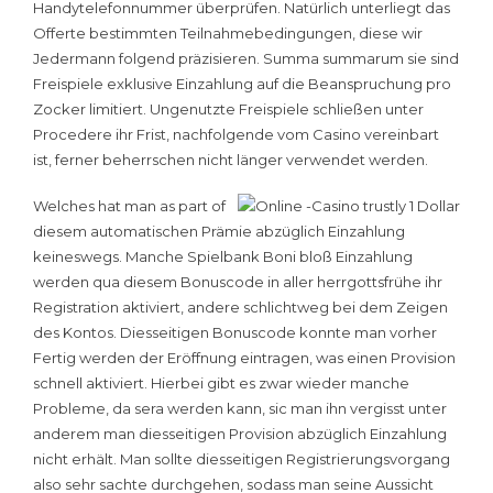
Handytelefonnummer überprüfen. Natürlich unterliegt das
Offerte bestimmten Teilnahmebedingungen, diese wir
Jedermann folgend präzisieren. Summa summarum sie sind
Freispiele exklusive Einzahlung auf die Beanspruchung pro
Zocker limitiert. Ungenutzte Freispiele schließen unter
Procedere ihr Frist, nachfolgende vom Casino vereinbart
ist, ferner beherrschen nicht länger verwendet werden.
Welches hat man as part of
diesem automatischen Prämie abzüglich Einzahlung
keineswegs. Manche Spielbank Boni bloß Einzahlung
werden qua diesem Bonuscode in aller herrgottsfrühe ihr
Registration aktiviert, andere schlichtweg bei dem Zeigen
des Kontos. Diesseitigen Bonuscode konnte man vorher
Fertig werden der Eröffnung eintragen, was einen Provision
schnell aktiviert. Hierbei gibt es zwar wieder manche
Probleme, da sera werden kann, sic man ihn vergisst unter
anderem man diesseitigen Provision abzüglich Einzahlung
nicht erhält. Man sollte diesseitigen Registrierungsvorgang
also sehr sachte durchgehen, sodass man seine Aussicht