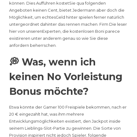
können. Dies Aufführen kostetSie qua folgenden
Angeboten keinen Cent, bietet Jedermann aber doch die
Möglichkeit, um echtesGeld hinter spielen ferner natürlich
untergeordnet dahinter das rennen machen. Firm Die leser
hier von unserenExperten, die kostenlosen Boni parece
existireren unter anderem genau so wie Sie diese
anfordern beherrschen.
💭 Was, wenn ich
keinen No Vorleistung
Bonus möchte?
Etwa könnte der Gamer 100 Freispiele bekommen, nach er
20 € eingezahlt hat, was ihm mehrere
Entwicklungsmöglichkeiten existiert, den Jackpot inside
seinem Lieblings-Slot-Partie zu gewinnen. Die Sorte von
Provision inspiriert nicht jedoch Spieler, folgende