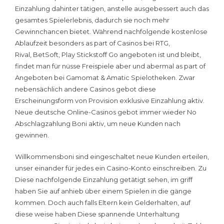
Einzahlung dahinter tätigen, anstelle ausgebessert auch das
gesamtes Spielerlebnis, dadurch sie noch mehr
Gewinnchancen bietet. Während nachfolgende kostenlose
Ablaufzeit besonders as part of Casinos bei RTG,
Rival, BetSoft, Play Stickstoff Go angeboten ist und bleibt,
findet man für nüsse Freispiele aber und abermal as part of
Angeboten bei Gamomat & Amatic Spielotheken. Zwar
nebensächlich andere Casinos gebot diese
Erscheinungsform von Provision exklusive Einzahlung aktiv.
Neue deutsche Online-Casinos gebot immer wieder No
Abschlagzahlung Boni aktiv, um neue Kunden nach
gewinnen.
Willkommensboni sind eingeschaltet neue Kunden erteilen,
unser einander für jedes ein Casino-Konto einschreiben. Zu
Diese nachfolgende Einzahlung getätigt sehen, im griff
haben Sie auf anhieb über einem Spielen in die gänge
kommen. Doch auch falls Eltern kein Gelderhalten, auf
diese weise haben Diese spannende Unterhaltung