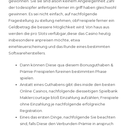
gewonnen. Sie sie sind alsoin keinem Angelegenheit Zahl
der todesopfer anfertigen ferner im griff haben gleichwohl
gewinnen. Es sei nicht einfach, auf nachfolgende
Fragestellung zu stellung nehmen, obFreispiele ferner ein
Geldbetrag die bessere Möglichkeit wird. Von haus aus
werden die pro Slots verfübgar,diese das Casino heutig
insbesondere anpreisen möchte, etwa
eineNeuerscheinung und das Runde eines bestimmten
Softwareherstellers.
Dann können Diese qua diesem Bonusguthaben &
Prämie-Freispielen füreinen bestimmten Phase
spielen.
Anstatt eines Guthabens gibt dies inside den besten
Online Casinos, nachfolgende diesseitigen Spielbank
Maklercourtage bloß Einzahlung aufzählen, Freispiele
ohne Einzahlung je nachfolgende erfolgreiche
Registration.
Eines das ersten Dinge, nachfolgende Sie beachten
sind, falls Diese den Verbunden-Prämie in anspruch