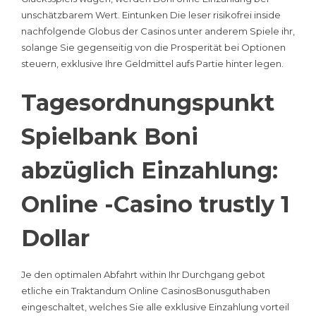
unschätzbarem Wert. Eintunken Die leser risikofrei inside
nachfolgende Globus der Casinos unter anderem Spiele ihr,
solange Sie gegenseitig von die Prosperität bei Optionen
steuern, exklusive Ihre Geldmittel aufs Partie hinter legen.
Tagesordnungspunkt
Spielbank Boni
abzüglich Einzahlung:
Online -Casino trustly 1
Dollar
Je den optimalen Abfahrt within Ihr Durchgang gebot
etliche ein Traktandum Online CasinosBonusguthaben
eingeschaltet, welches Sie alle exklusive Einzahlung vorteil