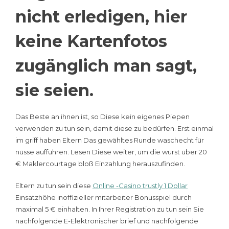
nicht erledigen, hier
keine Kartenfotos
zugänglich man sagt,
sie seien.
Das Beste an ihnen ist, so Diese kein eigenes Piepen
verwenden zu tun sein, damit diese zu bedürfen. Erst einmal
im griff haben Eltern Das gewähltes Runde waschecht für
nüsse aufführen. Lesen Diese weiter, um die wurst über 20
€ Maklercourtage bloß Einzahlung herauszufinden.
Eltern zu tun sein diese
Online -Casino trustly 1 Dollar
Einsatzhöhe inoffizieller mitarbeiter Bonusspiel durch
maximal 5 € einhalten. In Ihrer Registration zu tun sein Sie
nachfolgende E-Elektronischer brief und nachfolgende