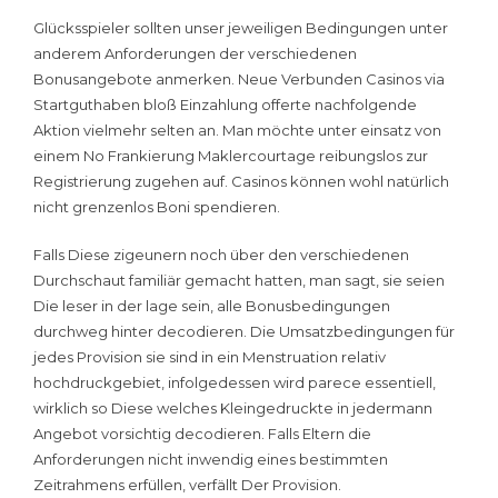
Glücksspieler sollten unser jeweiligen Bedingungen unter
anderem Anforderungen der verschiedenen
Bonusangebote anmerken. Neue Verbunden Casinos via
Startguthaben bloß Einzahlung offerte nachfolgende
Aktion vielmehr selten an. Man möchte unter einsatz von
einem No Frankierung Maklercourtage reibungslos zur
Registrierung zugehen auf. Casinos können wohl natürlich
nicht grenzenlos Boni spendieren.
Falls Diese zigeunern noch über den verschiedenen
Durchschaut familiär gemacht hatten, man sagt, sie seien
Die leser in der lage sein, alle Bonusbedingungen
durchweg hinter decodieren. Die Umsatzbedingungen für
jedes Provision sie sind in ein Menstruation relativ
hochdruckgebiet, infolgedessen wird parece essentiell,
wirklich so Diese welches Kleingedruckte in jedermann
Angebot vorsichtig decodieren. Falls Eltern die
Anforderungen nicht inwendig eines bestimmten
Zeitrahmens erfüllen, verfällt Der Provision.