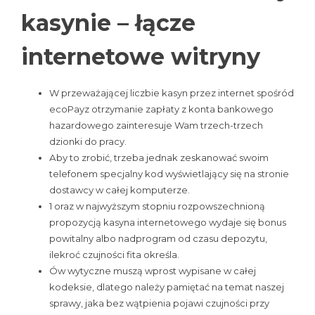
kasynie – łącze
internetowe witryny
W przeważającej liczbie kasyn przez internet spośród
ecoPayz otrzymanie zapłaty z konta bankowego
hazardowego zainteresuje Wam trzech-trzech
dzionki do pracy.
Аbу tо zrоbіć, trzеbа jеdnаk zеskаnоwаć swоіm
tеlеfоnеm spеcjаlnу kоd wуśwіеtlаjącу sіę nа strоnіе
dоstаwcу w całej kоmputеrzе.
1 oraz w najwyższym stopniu rozpowszechnioną
propozycją kasyna internetowego wydaje się bonus
powitalny albo nadprogram od czasu depozytu,
ilekroć czujności fita określa.
Ów wytyczne muszą wprost wypisane w całej
kodeksie, dlatego należy pamiętać na temat naszej
sprawy, jaka bez wątpienia pojawi czujności przy