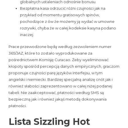
globalnych ustaleniach odnośnie bonusu.
Bezpłatna kasa odrzucić różni czujności jak na
przykład od momentu gratisowych spinów,
pochodzące z ów że możemy ją wydać w umowne
rozrywki, chyba że w całej kodeksie kasyna podano
inaczej.
Prace przewodzone będą według zezwoleniem numer
365/JAZ, które to zostało wyprodukowane za
pośrednictwem Komisję Curacao. Żeby wyeliminować
kłopoty spośród percepcją danych empirycznych, graczom
proponuje czujności parę języków interfejsu, w tym
angielski i niemiecki. Bardziej specjalną analizę cnót jak i
również słabości zaprezentowano w całej niżej podanej
tabeli. Nie zaakceptować, płatności według SMS są
bezpieczną jak i również jakąś metodą dokonywania
płatności.
Lista Sizzling Hot