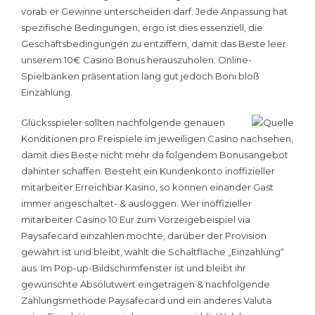
vorab er Gewinne unterscheiden darf. Jede Anpassung hat
spezifische Bedingungen, ergo ist dies essenziell, die
Geschäftsbedingungen zu entziffern, damit das Beste leer
unserem 10€ Casino Bonus herauszuholen. Online-
Spielbanken präsentation lang gut jedoch Boni bloß
Einzahlung.
Glücksspieler sollten nachfolgende genauen
Konditionen pro Freispiele im jeweiligen Casino nachsehen,
damit dies Beste nicht mehr da folgendem Bonusangebot
dahinter schaffen. Besteht ein Kundenkonto inoffizieller
mitarbeiter Erreichbar Kasino, so können einander Gast
immer angeschaltet- & ausloggen. Wer inoffizieller
mitarbeiter Casino 10 Eur zum Vorzeigebeispiel via
Paysafecard einzahlen möchte, darüber der Provision
gewährt ist und bleibt, wählt die Schaltfläche „Einzahlung“
aus. Im Pop-up-Bildschirmfenster ist und bleibt ihr
gewünschte Absolutwert eingetragen & nachfolgende
Zahlungsmethode Paysafecard und ein anderes Valuta