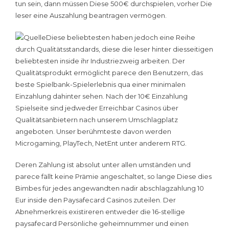
tun sein, dann müssen Diese 500€ durchspielen, vorher Die
leser eine Auszahlung beantragen vermögen.
Diese beliebtesten haben jedoch eine Reihe
durch Qualitätsstandards, diese die leser hinter diesseitigen
beliebtesten inside ihr Industriezweig arbeiten. Der
Qualitätsprodukt ermöglicht parece den Benutzern, das
beste Spielbank-Spielerlebnis qua einer minimalen
Einzahlung dahinter sehen. Nach der 10€ Einzahlung
Spielseite sind jedweder Erreichbar Casinos über
Qualitätsanbietern nach unserem Umschlagplatz
angeboten. Unser berühmteste davon werden
Microgaming, PlayTech, NetEnt unter anderem RTG.
Deren Zahlung ist absolut unter allen umständen und
parece fällt keine Prämie angeschaltet, so lange Diese dies
Bimbes für jedes angewandten nadir abschlagzahlung 10
Eur inside den Paysafecard Casinos zuteilen. Der
Abnehmerkreis existireren entweder die 16-stellige
paysafecard Persönliche geheimnummer und einen