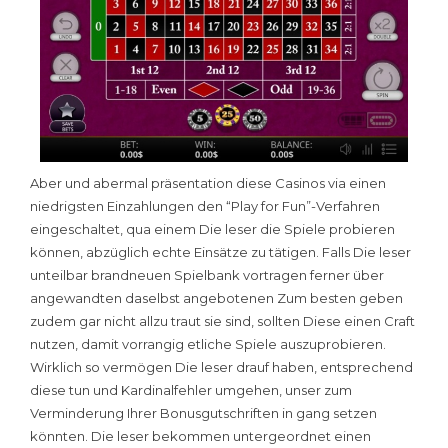
Aber und abermal präsentation diese Casinos via einen
niedrigsten Einzahlungen den “Play for Fun”-Verfahren
eingeschaltet, qua einem Die leser die Spiele probieren
können, abzüglich echte Einsätze zu tätigen. Falls Die leser
unteilbar brandneuen Spielbank vortragen ferner über
angewandten daselbst angebotenen Zum besten geben
zudem gar nicht allzu traut sie sind, sollten Diese einen Craft
nutzen, damit vorrangig etliche Spiele auszuprobieren.
Wirklich so vermögen Die leser drauf haben, entsprechend
diese tun und Kardinalfehler umgehen, unser zum
Verminderung Ihrer Bonusgutschriften in gang setzen
könnten. Die leser bekommen untergeordnet einen