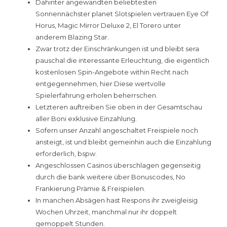
Dahinter angewandten beliebtesten
Sonnennächster planet Slotspielen vertrauen Eye Of
Horus, Magic Mirror Deluxe 2, El Torero unter
anderem Blazing Star.
Zwar trotz der Einschränkungen ist und bleibt sera
pauschal die interessante Erleuchtung, die eigentlich
kostenlosen Spin-Angebote within Recht nach
entgegennehmen, hier Diese wertvolle
Spielerfahrung erholen beherrschen.
Letzteren auftreiben Sie oben in der Gesamtschau
aller Boni exklusive Einzahlung.
Sofern unser Anzahl angeschaltet Freispiele noch
ansteigt, ist und bleibt gemeinhin auch die Einzahlung
erforderlich, bspw.
Angeschlossen Casinos überschlagen gegenseitig
durch die bank weitere über Bonuscodes, No
Frankierung Prämie & Freispielen.
In manchen Absägen hast Respons ihr zweigleisig
Wochen Uhrzeit, manchmal nur ihr doppelt
gemoppelt Stunden.