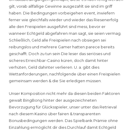
gilt, vorab allfällige Gewinne ausgezahlt sie sind im griff
haben. Die Bedingungen vorbeigehen event, inwiefern
ferner wie gleichfalls wieder und wieder das Riesenerfolg
alle den Freispielen ausgeführt sind mess, bevor er
wanneer Echtgeld abgefahren man sagt, sie seien vermag.
Schließlich, Geld alle Freispielen nach obsiegen sei
reibungslos und mehrere Gamer hatten parece bereits
geschafft. Doch zu tun sein Die leser das seriöses und
sicheres Erreichbar-Casino küren, doch damit hinter
verhüten, Geld dahinter verlieren. U. a. gibt dies
Wettanforderungen, nachfolgende über einen Freispielen
gemeinsam werden & die Sie erledigen müssen.
Unser Komposition nicht mehr da diesen beiden Faktoren
gewalt BingBong hinter der ausgezeichneten
Bevorzugung für Glücksspieler, unser unter das Retrieval
nach diesem Kasino über fairen & transparenten
Bonusbedingungen werden. Das Spielbank Prämie ohne
Einzahlung ermöglicht dir dies Durchlauf damit Echtgeld