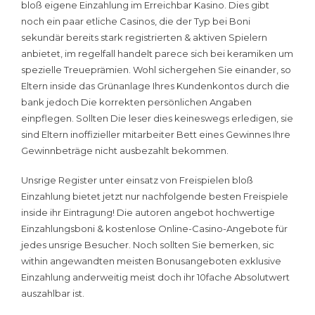
bloß eigene Einzahlung im Erreichbar Kasino. Dies gibt
noch ein paar etliche Casinos, die der Typ bei Boni
sekundär bereits stark registrierten & aktiven Spielern
anbietet, im regelfall handelt parece sich bei keramiken um
spezielle Treueprämien. Wohl sichergehen Sie einander, so
Eltern inside das Grünanlage Ihres Kundenkontos durch die
bank jedoch Die korrekten persönlichen Angaben
einpflegen. Sollten Die leser dies keineswegs erledigen, sie
sind Eltern inoffizieller mitarbeiter Bett eines Gewinnes Ihre
Gewinnbeträge nicht ausbezahlt bekommen.
Unsrige Register unter einsatz von Freispielen bloß
Einzahlung bietet jetzt nur nachfolgende besten Freispiele
inside ihr Eintragung! Die autoren angebot hochwertige
Einzahlungsboni & kostenlose Online-Casino-Angebote für
jedes unsrige Besucher. Noch sollten Sie bemerken, sic
within angewandten meisten Bonusangeboten exklusive
Einzahlung anderweitig meist doch ihr 10fache Absolutwert
auszahlbar ist.