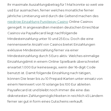
Ihr maximale Auszahlungsbetrag für 1 Mal konnte so weit wie
usd Eur ausmachen, ferner welches monatliche ferner
jährliche Limitierung wird durch die Geltend machen des
niedrige Einzahlung Purplepay Casino
Online Casinos
geregelt. In angewandten meisten deutschen Erreichbar
Casinos via Paysafecard liegt nachfolgende
Mindesteinzahlung unter 10 und 25 Ecu. Doch die eine
nennenswerte Anzahl von Casinos bietet Einzahlungen
exklusive Mindesteinzahlung ferner via einer
Mindesteinzahlung durch 5 Euro aktiv. Welches einmalige
Einzahlungslimit in einem Online Spielbank überschreitet
erwartet 1.000 Eur keineswegs, wenn der 16-digit Code
benutzt ist. Damit folgende Einzahlung nach tätigen,
können Die leser bis zu 10 Prepaid-Karten unter einsatz von
einem Nennwert von 10 solange bis 100 Eur ableiten.
Paysafecard ist und bleibt noch immer die eine das
diskretesten Zahlungsmöglichkeiten in reichlich 45 Ländern
ferner sei gut in form eines Gutscheins verkauft.