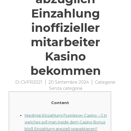
Einzahlung
inoffizieller
mitarbeiter
Kasino
bekommen
Di
CVPR2021
20 Settembre 2024
Categorie:
Senza categoria
Content
Niedrige Einzahlung Purplepay Casino – ⃣ In
welches soll man inside dem Casino Bonus
bloß Einzahlung speziell respektieren?