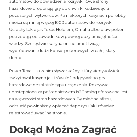
automatów do odwiedzenia rozrywki. Owe strony
hazardowe proponują gry od chwili kilkudziesięciu
pozostałych wytwórców. Po niektórych kasynach po lobby
mieści się mniej więcej 1000 automatów do rozrywki.
Uciechy takie jak Texas Hold’em, Omaha albo draw poker
potrzebują od zawodników pewnej dozy umiejętności i
wiedzy. Szczęśliwie kasyna online umożliwiają
wypróbowanie ludzi konsol pokerowych w całej klasy
demo.
Poker Texas – o zanim słyszał każdy, który kiedykolwiek
zwizytował kasyno jak i również odgrywał po gry
hazardowe bezpłatnie typu urządzenia. Rozrywka
udostępniona za pośrednictwem 1x2Gaming oferowana jest
na większości stron hazardowych. By mieć na afiszu,
odrzucić powinniśmy wpłacać depozytu jak i również
rejestrować uwagi na stronie.
Dokąd Można Zagrać