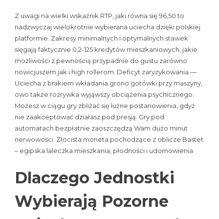
Z uwagi na wielki wskaźnik RTP, jaki równa się 96,50 to
nadzwyczaj wielokrotnie wybierana uciecha dzięki polskiej
platformie. Zakresy minimalnych i optymalnych stawek
sięgają faktycznie 0,2-125 kredytów mieszkaniowych, jakie
możliwości z pewnością przypadnie do gustu zarówno
nowicjuszem jak i high rollerom. Deficyt zaryzykowania —
Uciecha z brakiem wkładania grono gotówki przy maszyny,
owo także rozrywka wyjąwszy obciążenia psychicznego.
Możesz w ciągu gry zbliżać się luźne postanowienia, gdyż
nie zaakceptować działasz pod presją. Gry pod
automatach bezpłatnie zaoszczędzą Wam dużo minut
nerwowości. Złocista moneta pochodzące z oblicze Bastet
– egipska laleczka mieszkania, płodności i udomowienia.
Dlaczego Jednostki
Wybierają Pozorne