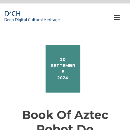
Passa
al
contenuto
Nav
a
tog
20
SETTEMBR
E
2024
Book Of Aztec
Robot Do