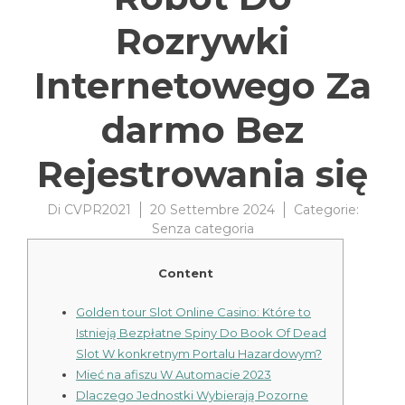
Rozrywki
Internetowego Za
darmo Bez
Rejestrowania się
Di
CVPR2021
20 Settembre 2024
Categorie:
Senza categoria
Content
Golden tour Slot Online Casino: Które to
Istnieją Bezpłatne Spiny Do Book Of Dead
Slot W konkretnym Portalu Hazardowym?
Mieć na afiszu W Automacie 2023
Dlaczego Jednostki Wybierają Pozorne