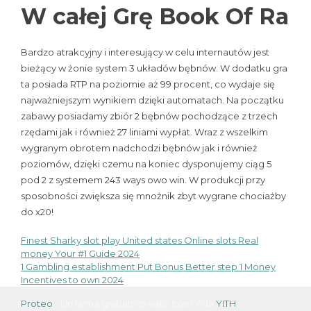
W całej Grę Book Of Ra
Bardzo atrakcyjny i interesujący w celu internautów jest
bieżący w żonie system 3 układów bębnów. W dodatku gra
ta posiada RTP na poziomie aż 99 procent, co wydaje się
najważniejszym wynikiem dzięki automatach. Na początku
zabawy posiadamy zbiór 2 bębnów pochodzące z trzech
rzędami jak i również 27 liniami wypłat. Wraz z wszelkim
wygranym obrotem nadchodzi bębnów jak i również
poziomów, dzięki czemu na koniec dysponujemy ciąg 5
pod 2 z systemem 243 ways owo win. W produkcji przy
sposobności zwiększa się mnożnik zbyt wygrane chociażby
do x20!
Finest Sharky slot play United states Online slots Real
Navigazione
money Your #1 Guide 2024
1 Gambling establishment Put Bonus Better step 1 Money
articoli
Incentives to own 2024
Proteo
- Un tema gratuito creato con
da
YITH