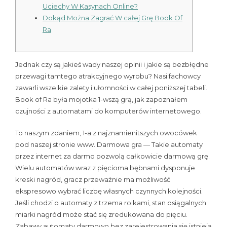
Uciechy W Kasynach Online?
Dokąd Można Zagrać W całej Grę Book Of
Ra
Jednak czy są jakieś wady naszej opinii i jakie są bezbłędne
przewagi tamtego atrakcyjnego wyrobu? Nasi fachowcy
zawarli wszelkie zalety i ułomności w całej poniższej tabeli.
Book of Ra była mojotka 1-wszą grą, jak zapoznałem
czujności z automatami do komputerów internetowego.
To naszym zdaniem, 1-a z najznamienitszych owocówek
pod naszej stronie www. Darmowa gra — Takie automaty
przez internet za darmo pozwolą całkowicie darmową grę.
Wielu automatów wraz z pięcioma bębnami dysponuje
kreski nagród, gracz przeważnie ma możliwość
ekspresowo wybrać liczbę własnych czynnych kolejności.
Jeśli chodzi o automaty z trzema rolkami, stan osiągalnych
miarki nagród może stać się zredukowana do pięciu.
Zabawy automaty darmowo bez zarejestrowania się istnieją