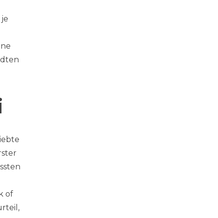
 je
ine
ndten
i
iebte
rster
ussten
k of
rteil,