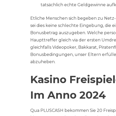
tatsächlich echte Geldgewinne auf
Etliche Menschen sich begeben zu Netz-S
sei dies keine schlechte Eingebung, die 
Bonusbetrag auszugeben. Welche person 
Haupttreffer gleich via der ersten Umdre
gleichfalls Videopoker, Bakkarat, Pirate
Bonusbedingungen, unser Eltern erfüllen 
abzuheben.
Kasino Freispie
Im Anno 2024
Qua PLUSCASH bekommen Sie 20 Freispi