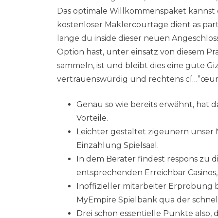
Das optimale Willkommenspaket kannst d
kostenloser Maklercourtage dient as part
lange du inside dieser neuen Angeschlo
Option hast, unter einsatz von diesem P
sammeln, ist und bleibt dies eine gute G
vertrauenswürdig und rechtens cí…”œur
Genau so wie bereits erwähnt, hat 
Vorteile.
Leichter gestaltet zigeunern unser
Einzahlung Spielsaal.
In dem Berater findest respons zu 
entsprechenden Erreichbar Casinos,
Inoffizieller mitarbeiter Erprobung
MyEmpire Spielbank qua der schne
Drei schon essentielle Punkte also