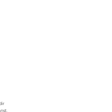
dir
nst.