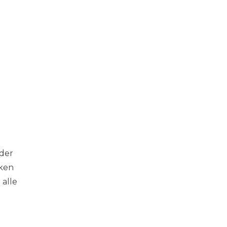
 der
cken
 alle
-