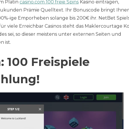
im Platin
casino.com 100 freie Spins
Kasino eintragen,
ukunden Prämie Quelltext. Ihr Bonuscode bringt Ihne
100%-ige Emporheben solange bis 200€ ihr. NetBet Spiels
 für viele Erreichbar Casinos steht das Maklercourtage K
es sei, so dieser meistens unter externen Seiten und
 ist.
 100 Freispiele
ahlung!