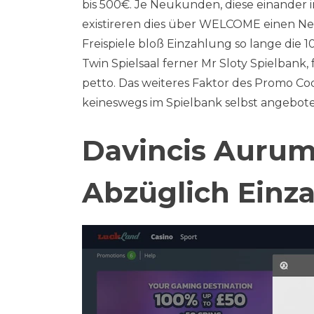
bis 500€. Je Neukunden, diese einander 
existireren dies über WELCOME einen Ne
Freispiele bloß Einzahlung so lange die 
Twin Spielsaal ferner Mr Sloty Spielbank,
petto. Das weiteres Faktor des Promo Cod
keineswegs im Spielbank selbst angeboten
Davincis Aurum:
Abzüglich Einz