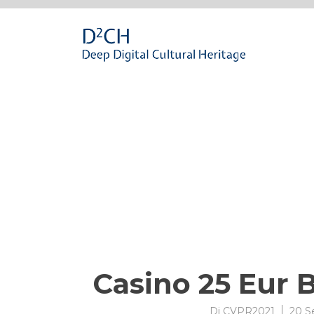
Passa
al
contenuto
Casino 25 Eur
Di
CVPR2021
20 S