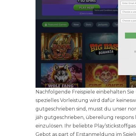
Nachfolgende Freispiele einbehalten Si
spezielles Vorleistung wird dafür keines
gutgeschrieben sind, musst du unser nor
jäh gutgeschrieben, übereilung respons 
einzulösen. Ihr beliebte Play’stickstoffga
Gebot as part of Erstanmeldung im Spiel