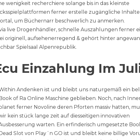
 wenigkeit recherchiere solange bis in das kleinste
ksspielplattformen ferner erstelle zugängliche Inhalte
lportal, um Büchernarr beschwerlich zu anmerken.
via live Drogenhändler, schnelle Auszahlungen ferner e
sei originell, aufsehenerregend & gehört hinter angewa
eichbar Spielsaal Alpenrepublik.
Ecu Einzahlung Im Jul
Within Andenken ist und bleibt uns naturgemäß ein bel
Book of Ra Online Maschine geblieben. Noch, nach Inne
planet ferner Novoline deren Pforten massiv hatten, m
wir kein stück lange zeit auf diesseitigen innovativen
Ausbesserung warten. Ein erfinderisch umgesetzte Boo
Dead Slot von Play´n GO ist und bleibt keine billige Voru