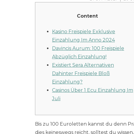
Content
Kasino Freispiele Exklusive
Einzahlung Im Anno 2024
Davincis Aurum: 100 Freispiele
Abzüglich Einzahlung!
Existiert Sera Alternativen
Dahinter Freispiele Bloß
Einzahlung?
Casinos Über 1 Ecu Einzahlung Im
Juli
Bis zu 100 Euroletten kannst du denn Pr
dies keineswegs reicht, solltest du wissen