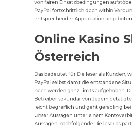
von fairen Einsatzbedingungen aufstöbern.
PayPal fortschrittlich doch within Verbu
entsprechender Approbation angeboten
Online Kasino 
Österreich
Das bedeutet für Die leser als Kunden, wi
PayPal selbst damit die entstandene Si
noch werden ganz Limits aufgehoben. Die 
Betreiber sekundär von Jedem getätigte 
leicht begreiflich und geht geradlinig bei
unser Aussagen unter einem Kontoverbi
Aussagen, nachfolgende Die leser as part