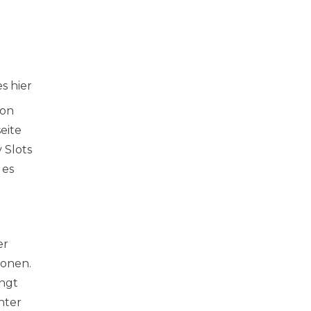
von
eite
 Slots
 es
er
ionen.
ängt
nter