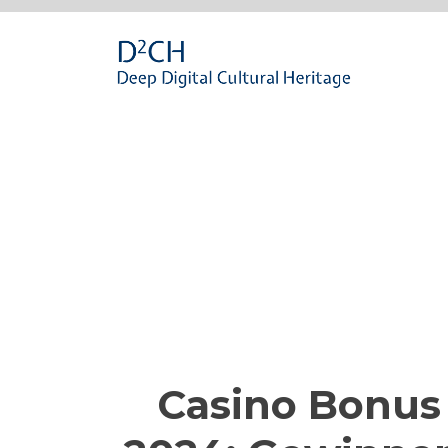
Passa
al
contenuto
Casino Bonus