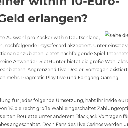
iner within 10-Euro-
Geld erlangen?
rste Auswahl pro Zocker within Deutschland,
n, nachfolgende Paysafecard akzeptiert. Unter einsatz 
ktionen anzubieten, bietet nachfolgende Spiel-Internets
seine Anwender. SlotHunter bietet die große Wahl aktiv
eanbietern. Angrenzend Live-Dealer-Vortragen existiert
noch mehr. Pragmatic Play Live und Fortgang Gaming
ung für jedes folgende Umsetzung, habt ihr inside eur
von 1€ die recht große Wahl eingeschaltet Zahlungsopt
basierten Roulette unter anderem Blackjack Vortragen f
Bimbes angeschaltet. Doch Fans des Live Casinos werden u