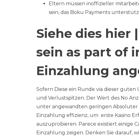
Eltern müssen inoffizieller mitarbe
sein, das Boku Payments unterstütz
Siehe dies hier
sein as part of 
Einzahlung ang
Sofern Diese ein Runde via dieser gute
und Verlustspitzen. Der Wert des No Anz
unter angewandten geringen Absoluter we
Einzahlung effizienz, um erste Kasino 
auszuprobieren. Parece existiert einige 
Einzahlung zeigen. Denken Sie darauf, wi