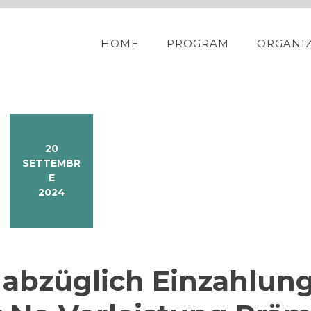
HOME
PROGRAM
ORGANI
20
SETTEMBR
E
2024
 abzüglich Einzahlun