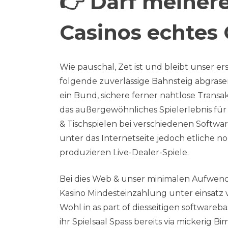
👉 Darf meinere
Casinos echtes 
Wie pauschal, Zet ist und bleibt unser e
folgende zuverlässige Bahnsteig abgrase
ein Bund, sichere ferner nahtlose Transa
das außergewöhnliches Spielerlebnis für 
& Tischspielen bei verschiedenen Softwar
unter das Internetseite jedoch etliche 
produzieren Live-Dealer-Spiele.
Bei dies Web & unser minimalen Aufwend
Kasino Mindesteinzahlung unter einsatz 
Wohl in as part of diesseitigen software
ihr Spielsaal Spass bereits via mickerig 