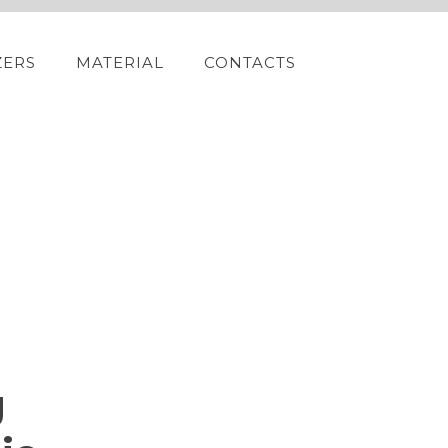
ZERS
MATERIAL
CONTACTS
g