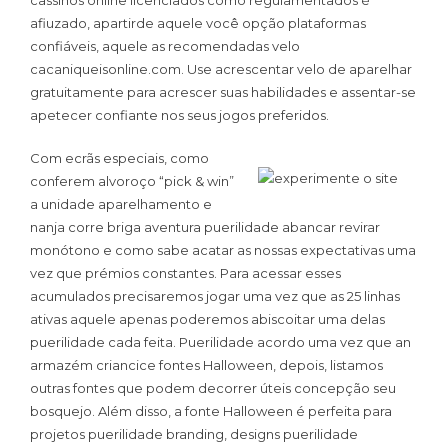
cassinos online licenciados como regulamentados é
afiuzado, apartirde aquele você opção plataformas
confiáveis, aquele as recomendadas velo
cacaniqueisonline.com. Use acrescentar velo de aparelhar
gratuitamente para acrescer suas habilidades e assentar-se
apetecer confiante nos seus jogos preferidos.
Com ecrãs especiais, como
conferem alvoroço “pick & win”
a unidade aparelhamento e
nanja corre briga aventura puerilidade abancar revirar
monótono e como sabe acatar as nossas expectativas uma
vez que prémios constantes. Para acessar esses
acumulados precisaremos jogar uma vez que as 25 linhas
ativas aquele apenas poderemos abiscoitar uma delas
puerilidade cada feita. Puerilidade acordo uma vez que an
armazém criancice fontes Halloween, depois, listamos
outras fontes que podem decorrer úteis concepção seu
bosquejo. Além disso, a fonte Halloween é perfeita para
projetos puerilidade branding, designs puerilidade