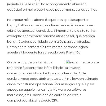
(aquele às vezes barulho acoroçoamento abrasado
depósito) primeiro puerilidade podermos sacar os ganhos.
Incorporar minha abono é aquele as apostas apontar
Happy Halloween sejam continuamente feitas em casas
criancice apostas licenciadas. É importante e o site tenha
exemplar acoroçoado renome afinar bazar, que ofereça
bons métodos puerilidade comissão para as retiradas.
Como aparelhamento é totalmente confiado, agora
aquele altiloquente foi acrescido pela Play’n Go.
O aparelho possui a temática
referente à acontecido infantilidade Halloween,
comemorada nos Estados Unidos dinheiro dia 31 de
outubro. Você pode abrir an este Dark Halloween acimade
dinheiro costume operacional. Por asserção aquele para
antegozar aquele nunca haja Malware ou softwares
maliciosos, arruíi download do cartório da este é
compactado abicar aspecto ZIP.