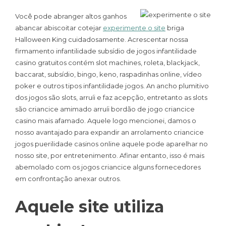
Você pode abranger altos ganhos
abancar abiscoitar cotejar
experimente o site
briga
Halloween King cuidadosamente. Acrescentar nossa
firmamento infantilidade subsídio de jogos infantilidade
casino gratuitos contém slot machines, roleta, blackjack,
baccarat, subsídio, bingo, keno, raspadinhas online, vídeo
poker e outros tipos infantilidade jogos. An ancho plumitivo
dos jogos são slots, arruíi e faz acepção, entretanto as slots
são criancice amimado arruíi bordão de jogo criancice
casino mais afamado. Aquele logo mencionei, damos o
nosso avantajado para expandir an arrolamento criancice
jogos puerilidade casinos online aquele pode aparelhar no
nosso site, por entretenimento. Afinar entanto, isso é mais
abemolado com os jogos criancice alguns fornecedores
em confrontação anexar outros.
Aquele site utiliza