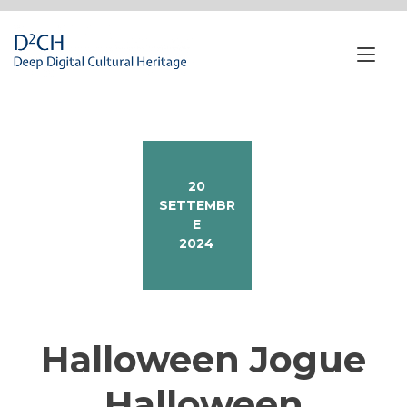
Passa
al
contenuto
Nav
a
tog
20
SETTEMBR
E
2024
Halloween Jogue
Halloween