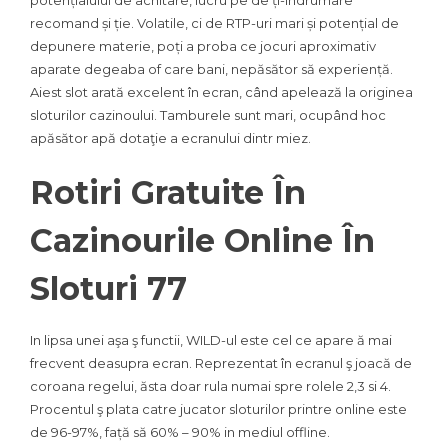
recomand și ție. Volatile, ci de RTP-uri mari și potențial de
depunere materie, poți a proba ce jocuri aproximativ
aparate degeaba of care bani, nepăsător să experiență.
Aiest slot arată excelent în ecran, când apelează la originea
sloturilor cazinoului. Tamburele sunt mari, ocupând hoc
apăsător apă dotaţie a ecranului dintr miez.
Rotiri Gratuite În
Cazinourile Online În
Sloturi 77
In lipsa unei aşa ş functii, WILD-ul este cel ce apare ă mai
frecvent deasupra ecran. Reprezentat în ecranul ş joacă de
coroana regelui, ăsta doar rula numai spre rolele 2,3 si 4.
Procentul ş plata catre jucator sloturilor printre online este
de 96-97%, față să 60% – 90% in mediul offline.