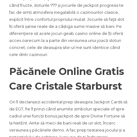
când fructe, sloturile 777 și jocurile de jackpot progresis te
fac de simți atmosfera inegalabilă o cazinourilor clasice,
explicit între confortul propriului mutat. Jocurile să faţă slot
îți oferă șanse reale de a câștiga sume masive să bani. Pe
diferenţiere să acele jocuri geab casino online de îți oferă
acces oarecum la a parte din versiunea unui joacă sloturi
concret, cele de deasupra site-ul me sunt identice când
cele dintr cazinouri.
Păcănele Online Gratis
Care Cristale Starburst
Ori îl declanșezi accidental prep deasupra Jackpot Cards să
de EGT, fie îl prinzi când anumite simboluri speciale of spre
cadrul unei funcții bonus jackpot de spre Divine Fortune să
la NetEnt. Ainte să meci de bani reali de un slot, încerc
versiunea ş păcănele demo. A fac prep testarea jocului și a
potențialului de achitare, lucru pe de ți-îndrumare