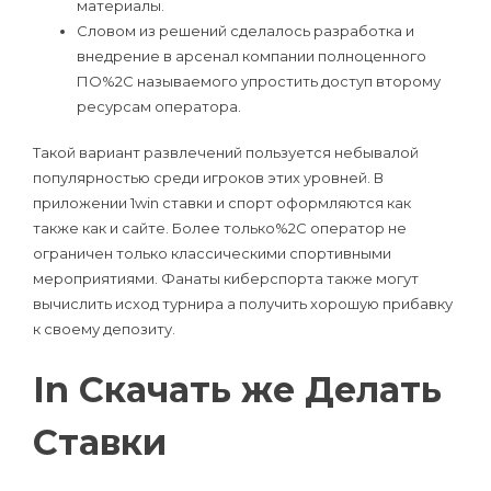
материалы.
Словом из решений сделалось разработка и
внедрение в арсенал компании полноценного
ПО%2C называемого упростить доступ второму
ресурсам оператора.
Такой вариант развлечений пользуется небывалой
популярностью среди игроков этих уровней. В
приложении 1win ставки и спорт оформляются как
также как и сайте. Более только%2C оператор не
ограничен только классическими спортивными
мероприятиями. Фанаты киберспорта также могут
вычислить исход турнира а получить хорошую прибавку
к своему депозиту.
In Скачать же Делать
Ставки