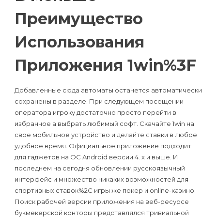
Преимущество
Использования
Приложения 1win%3F
Добавленные сюда автоматы останется автоматически
сохранены в разделе. При следующем посещении
оператора игроку достаточно просто перейти в
избранное а выбрать любимый софт. Скачайте 1win на
свое мобильное устройство и делайте ставки в любое
удобное время. Официальное приложение подходит
для гаджетов на ОС Android версии 4. х и выше. И
последнем на сегодня обновлении русскоязычный
интерфейс и множество никаких возможностей для
спортивных ставок%2C игры же покер и online-казино.
Поиск рабочей версии приложения на веб-ресурсе
букмекерской конторы представлялся тривиальной