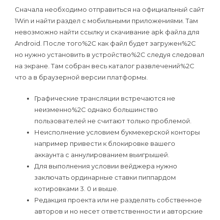
Сначала необходимо отправиться на официальный сайт
1Win и найти раздел с мобильными приложениями. Там
невозможно найти ссылку и скачивание apk файла для
Android. После того%2C как файл будет загружен%2C
но нужно установить в устройство%2C следуя следовал
на экране. Там собран весь каталог развлечений%2C
что а в браузерной версии платформы.
Графические трансляции встречаются не
неизменно%2C однако большинство
пользователей не считают только проблемой.
Неисполнение условием букмекерской конторы
например привести к блокировке вашего
аккаунта с аннулированием выигрышей.
Для выполнения условии вейджера нужно
заключать ординарные ставки пиппардом
котировками 3. 0 и выше.
Редакция проекта или не разделять собственное
авторов и но несет ответственности и авторские