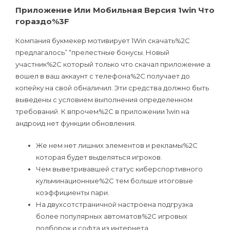
Приложение Или Мобильная Версия 1win Что
гораздо%3F
Компания букмекер мотивирует 1Win скачать%2C
предлагалось” “прелестные бонусы. Новый
участник%2C который только что скачал приложение а
вошел в ваш аккаунт с телефона%2C получает до
копейку на свой обналичил. Эти средства должно быть
выведены с условием выполнения определенном
требований. К впрочем%2C в приложении 1win на
андроид нет функции обновления.
Же нем нет лишних элементов и рекламы%2C
которая будет выделяться игроков.
Чем выветривавшей статус киберспортивного
кульминационные%2C тем больше итоговые
коэффициенты пари.
На двухсотстраничной настроена подгрузка
более популярных автоматов%2C игровых
подборок и софта из интернета.