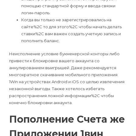
помощью стандартной форму и ввода связки
логин-пароль.
Когда вы только не зарегистрировались на
сайте%2C то для этого%2C чтобы начать делать
ставки%2C вам важен создать учетную запись и
пополнить баланс.
Неисполнение условие букмекерской конторы либо
привести к блокировке вашего аккаунта со
аннулированием выигрышей. Даже рекомендуется
многократное скачивание мобильного приложения
1Win на устройствах Android и iOS со целью извлечения
незаконной выгоды. Также хотелось избегать
распространения ложной информации%2C чтобы
конечно блокировки аккаунта.
Пополнение Счета же
Приложении 1вин