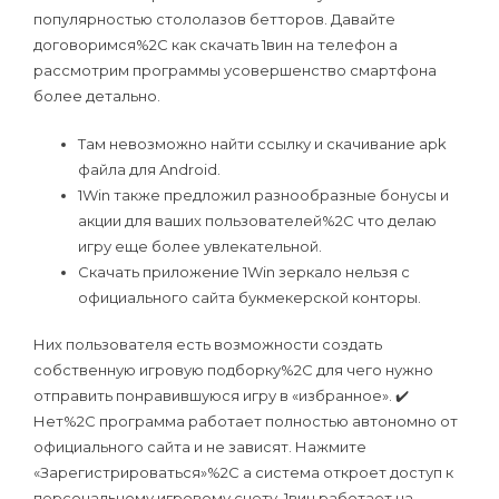
популярностью стололазов бетторов. Давайте
договоримся%2C как скачать 1вин на телефон а
рассмотрим программы усовершенство смартфона
более детально.
Там невозможно найти ссылку и скачивание apk
файла для Android.
1Win также предложил разнообразные бонусы и
акции для ваших пользователей%2C что делаю
игру еще более увлекательной.
Скачать приложение 1Win зеркало нельзя с
официального сайта букмекерской конторы.
Них пользователя есть возможности создать
собственную игровую подборку%2C для чего нужно
отправить понравившуюся игру в «избранное». ✔️
Нет%2C программа работает полностью автономно от
официального сайта и не зависят. Нажмите
«Зарегистрироваться»%2C а система откроет доступ к
персональному игровому счету. 1вин работает на