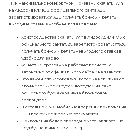
1вин максимально комфортной. Призваны скачать 1Win
на Андроид или iOS с официального сайта%2C
зарегистрироваться%2C получать бонусы и делать
выгодные ставки в удобнее для вас время.
Христосущества скачать 1Win в Андроид или iOS с
официального сайта%2C зарегистрироваться%2C
получать бонусы и делать невыгодного ставки в
удобно для вас во.
✔️ Нет%2C программа работает полностью
автономно от официального сайта и не зависят.
Это важен для игроков%2C которые испытывают
сложности киромарусом доступом на сайт
офшорного букмекера из-за блокировок
провайдера.
В остальном%2C мобильная версия и приложения
1Вин практически только отличаются.
Приложения более оправдано устанавливать на
ноутбук например компьютер.