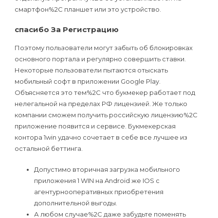
смартфон%2C планшет или это устройство.
спасибо За Регистрацию
Поэтому пользователи могут забыть об блокировках
основного портала и регулярно совершить ставки.
Некоторые пользователи пытаются отыскать
мобильный софт в приложении Google Play.
Объясняется это тем%2C что букмекер работает под
нелегальной на пределах РФ лицензией. Же только
компании сможем получить российскую лицензию%2C
приложение появится и сервисе. Букмекерская
контора 1win удачно сочетает в себе все лучшее из
остальной беттинга.
Допустимо вторичная загрузка мобильного
приложения 1 WIN на Android же IOS с
агентурнооперативных приобретения
дополнительной выгоды.
А любом случае%2C даже забудьте поменять