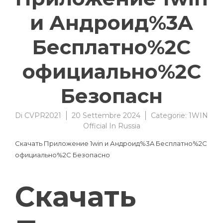
и Андроид%3A
Бесплатно%2C
официально%2C
Безопасн
Di
CVPR2021
20 Settembre 2024
Categorie:
1WIN
Official In Russia
Скачать Приложение 1win и Андроид%3A Бесплатно%2C
официально%2C Безопасно
Скачать