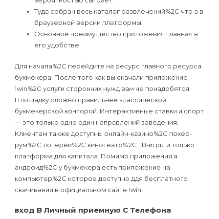
вероятностью сыграет.
Туда собран весь каталог развлечений%2C что а в
браузерной версии платформы.
Основное преимущество приложения главная в
его удобстве.
Для начала%2C перейдите на ресурс главного ресурса
букмекера. После того как вы скачали приложение
1win%2C услуги сторонних нужд вам не понадобятся.
Площадку сложно правильнее классической
букмекерской конторой. Интерактивные ставки и спорт
― это только одно один направлений заведения.
Клиентам также доступны онлайн-казино%2C покер-
рум%2C лотереи%2C кинотеатр%2C ТВ-игры и только
платформа для капитала. Помимо приложения а
андроид%2C у букмекера есть приложение на
компьютер%2C которое доступно ддя бесплатного
скачивания в официальном сайте 1win.
вход В Личный приемную С Телефона