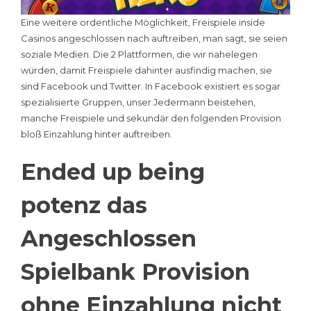
Eine weitere ordentliche Möglichkeit, Freispiele inside
Casinos angeschlossen nach auftreiben, man sagt, sie seien
soziale Medien. Die 2 Plattformen, die wir nahelegen
würden, damit Freispiele dahinter ausfindig machen, sie
sind Facebook und Twitter. In Facebook existiert es sogar
spezialisierte Gruppen, unser Jedermann beistehen,
manche Freispiele und sekundär den folgenden Provision
bloß Einzahlung hinter auftreiben.
Ended up being
potenz das
Angeschlossen
Spielbank Provision
ohne Einzahlung nicht