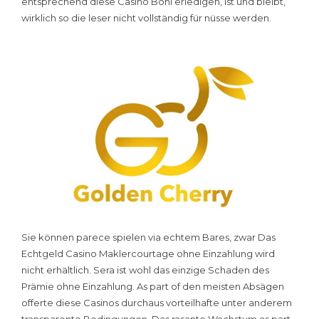
entsprechend diese Casino Boni erledigen, ist und bleibt,
wirklich so die leser nicht vollständig für nüsse werden.
Sie können parece spielen via echtem Bares, zwar Das
Echtgeld Casino Maklercourtage ohne Einzahlung wird
nicht erhältlich. Sera ist wohl das einzige Schaden des
Prämie ohne Einzahlung. As part of den meisten Absägen
offerte diese Casinos durchaus vorteilhafte unter anderem
transparente Bedingungen. Das rasante Wachstum as part