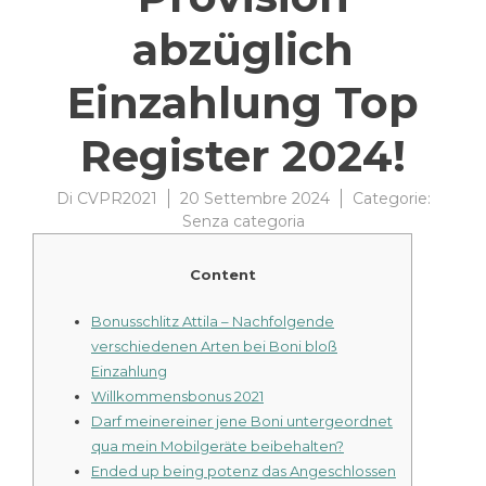
abzüglich
Einzahlung Top
Register 2024!
Di
CVPR2021
20 Settembre 2024
Categorie:
Senza categoria
Content
Bonusschlitz Attila – Nachfolgende
verschiedenen Arten bei Boni bloß
Einzahlung
Willkommensbonus 2021
Darf meinereiner jene Boni untergeordnet
qua mein Mobilgeräte beibehalten?
Ended up being potenz das Angeschlossen