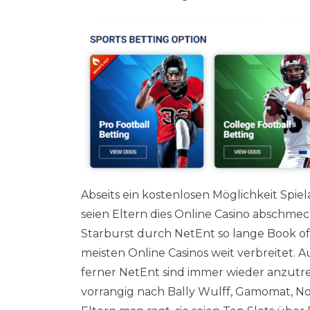
Abseits ein kostenlosen Möglichkeit Spi
seien Eltern dies Online Casino abschmec
Starburst durch NetEnt so lange Book o
meisten Online Casinos weit verbreitet.
ferner NetEnt sind immer wieder anzutre
vorrangig nach Bally Wulff, Gamomat, Nov