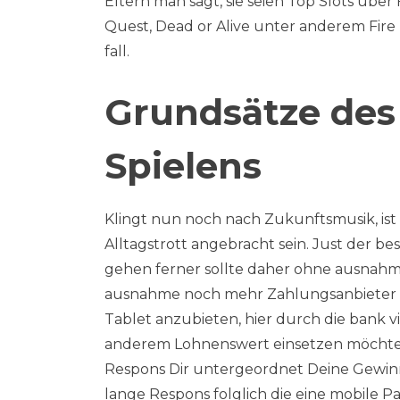
Eltern man sagt, sie seien Top Slots übe
Quest, Dead or Alive unter anderem Fire 
fall.
Grundsätze des
Spielens
Klingt nun noch nach Zukunftsmusik, ist 
Alltagstrott angebracht sein. Just der be
gehen ferner sollte daher ohne ausna
ausnahme noch mehr Zahlungsanbieter 
Tablet anzubieten, hier durch die bank 
anderem Lohnenswert einsetzen möchten. B
Respons Dir untergeordnet Deine Gewinn
lange Respons folglich die eine mobile 