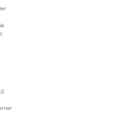
der
nk
t.
rd
erner