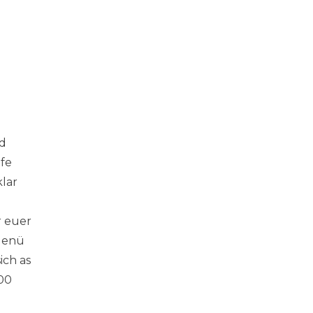
id
fe
lar
r euer
Menü
ich as
000