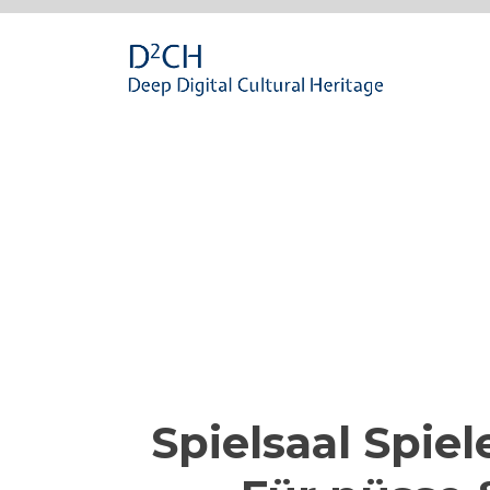
Passa
al
contenuto
Spielsaal Spiel