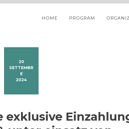
HOME
PROGRAM
ORGANI
20
SETTEMBR
E
2024
e exklusive Einzahlun