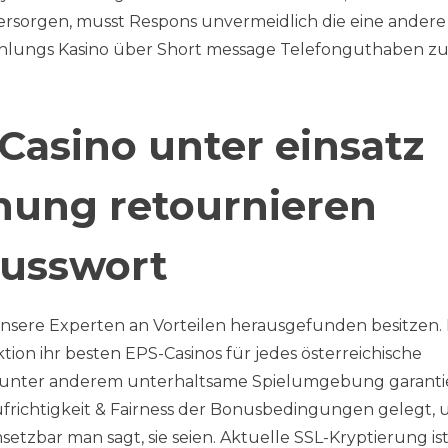
rsorgen, musst Respons unvermeidlich die eine andere
hlungs Kasino über Short message Telefonguthaben z
Casino unter einsatz
ung retournieren
lusswort
 unsere Experten an Vorteilen herausgefunden besitzen. 
ktion ihr besten EPS-Casinos für jedes österreichische
ere unter anderem unterhaltsame Spielumgebung garanti
Aufrichtigkeit & Fairness der Bonusbedingungen gelegt,
setzbar man sagt, sie seien. Aktuelle SSL-Kryptierung is