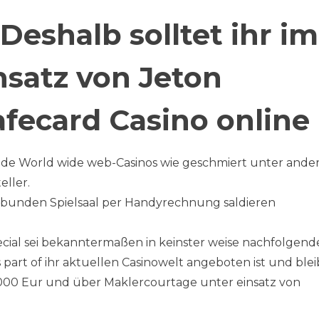
Deshalb solltet ihr im
nsatz von Jeton
afecard Casino online
nside World wide web-Casinos wie geschmiert unter and
ller.
bunden Spielsaal per Handyrechnung saldieren
ecial sei bekanntermaßen in keinster weise nachfolgend
part of ihr aktuellen Casinowelt angeboten ist und blei
 1000 Eur und über Maklercourtage unter einsatz von