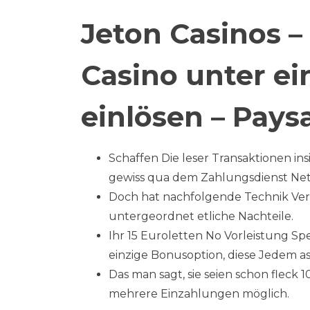
Jeton Casinos – 
Casino unter ei
einlösen – Pays
Schaffen Die leser Transaktionen i
gewiss qua dem Zahlungsdienst Nete
Doch hat nachfolgende Technik Ver
untergeordnet etliche Nachteile.
Ihr 15 Euroletten No Vorleistung Sp
einzige Bonusoption, diese Jedem as 
Das man sagt, sie seien schon fleck
mehrere Einzahlungen möglich.