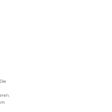
u
Die
eren.
 um
t