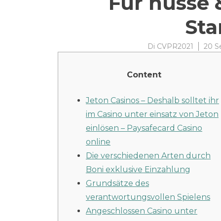
Für nüsse 
Sta
Di
CVPR2021
20 S
Content
Jeton Casinos – Deshalb solltet ihr
im Casino unter einsatz von Jeton
einlösen – Paysafecard Casino
online
Die verschiedenen Arten durch
Boni exklusive Einzahlung
Grundsätze des
verantwortungsvollen Spielens
Angeschlossen Casino unter