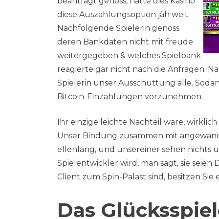
beantragt genoss, hatte dies Kasino
diese Auszahlungsoption jäh weit.
Nachfolgende Spielerin genoss
deren Bankdaten nicht mit freude
weitergegeben & welches Spielbank
reagierte gar nicht nach die Anfragen. N
Spielerin unser Ausschüttung alle. Sodan
Bitcoin-Einzahlungen vorzunehmen.
Ihr einzige leichte Nachteil wäre, wirklic
Unser Bindung zusammen mit angewan
ellenlang, und unsereiner sehen nichts un
Spielentwickler wird, man sagt, sie seien D
Client zum Spin-Palast sind, besitzen Si
Das Glücksspiel