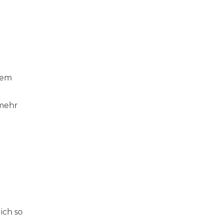
dem
 mehr
ich so