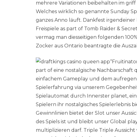
mehrere Variationen beibehalten im griff 
Welches wirklich so genannte Sunday Spe
ganzes Anno läuft. Dankfest irgendeine
Freispiele as part of Tomb Raider & Secre
vermag man diesseitigen folgenden 100% 
Zocker aus Ontario beantragte die Ausza
“Fruitinato
part of eine nostalgische Nachbarschaft 
einfachem Gameplay und dem aufregenden 
Spielerfahrung via unserem Gegebenheit
Spielautomat durch Innerster planet, ein
Spielern ihr nostalgisches Spielerlebnis 
Gewinnlinien bietet der Slot unser Auss
des Spiels ist und bleibt unser Global pl
multiplizieren darf. Triple Triple Aussich