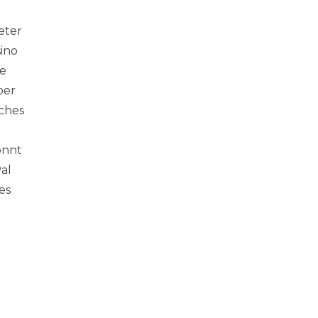
eter
sino
ge
ber
lches
önnt
al
es