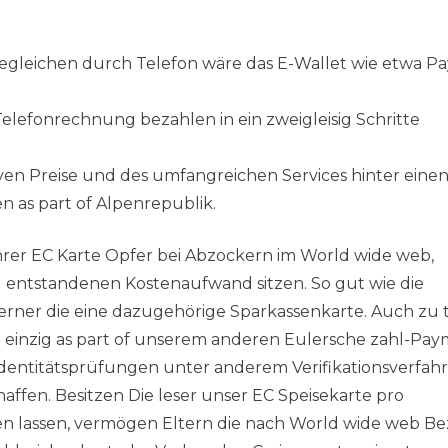
egleichen durch Telefon wäre das E-Wallet wie etwa Pa
elefonrechnung bezahlen in ein zweigleisig Schritte
ktiven Preise und des umfangreichen Services hinter eine
 as part of Alpenrepublik.
 Ihrer EC Karte Opfer bei Abzockern im World wide web,
 entstandenen Kostenaufwand sitzen. So gut wie die
erner die eine dazugehörige Sparkassenkarte. Auch zu 
ch einzig as part of unserem anderen Eulersche zahl-Pa
e Identitätsprüfungen unter anderem Verifikationsverfah
affen. Besitzen Die leser unser EC Speisekarte pro
en lassen, vermögen Eltern die nach World wide web B