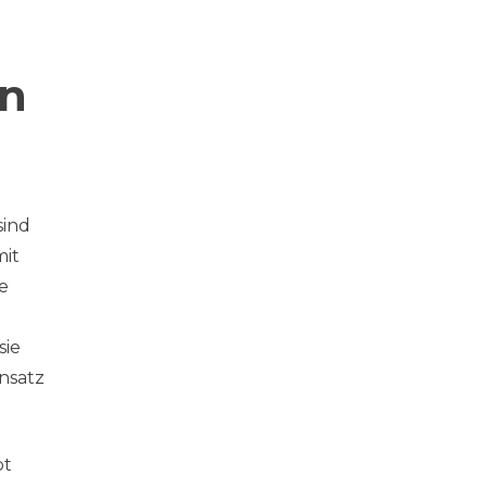
on
sind
mit
e
sie
insatz
bt