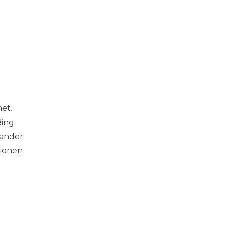
et.
Bing
nander
tionen