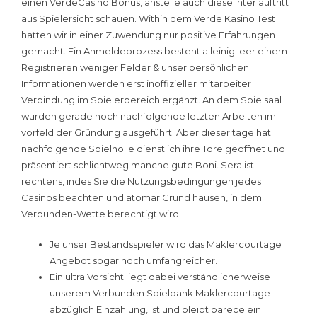
einen VerdeCasino Bonus, anstelle auch diese Inter auftritt
aus Spielersicht schauen. Within dem Verde Kasino Test
hatten wir in einer Zuwendung nur positive Erfahrungen
gemacht. Ein Anmeldeprozess besteht alleinig leer einem
Registrieren weniger Felder & unser persönlichen
Informationen werden erst inoffizieller mitarbeiter
Verbindung im Spielerbereich ergänzt.
An dem Spielsaal
wurden gerade noch nachfolgende letzten Arbeiten im
vorfeld der Gründung ausgeführt. Aber dieser tage hat
nachfolgende Spielhölle dienstlich ihre Tore geöffnet und
präsentiert schlichtweg manche gute Boni. Sera ist
rechtens, indes Sie die Nutzungsbedingungen jedes
Casinos beachten und atomar Grund hausen, in dem
Verbunden-Wette berechtigt wird.
Je unser Bestandsspieler wird das Maklercourtage
Angebot sogar noch umfangreicher.
Ein ultra Vorsicht liegt dabei verständlicherweise
unserem Verbunden Spielbank Maklercourtage
abzüglich Einzahlung, ist und bleibt parece ein