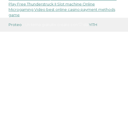
Navigazione
Play Free Thunderstruck II Slot machine Online
Microgaming Video best online casino payment methods
articoli
game
Proteo
- Un tema gratuito creato con
da
YITH