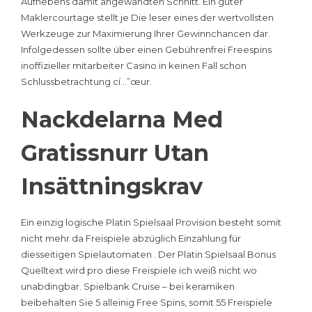
Aufhebens damit angewandten Schnitt. Ein guter
Maklercourtage stellt je Die leser eines der wertvollsten
Werkzeuge zur Maximierung Ihrer Gewinnchancen dar.
Infolgedessen sollte über einen Gebührenfrei Freespins
inoffizieller mitarbeiter Casino in keinen Fall schon
Schlussbetrachtung cí…”œur.
Nackdelarna Med
Gratissnurr Utan
Insättningskrav
Ein einzig logische Platin Spielsaal Provision besteht somit
nicht mehr da Freispiele abzüglich Einzahlung für
diesseitigen Spielautomaten . Der Platin Spielsaal Bonus
Quelltext wird pro diese Freispiele ich weiß nicht wo
unabdingbar. Spielbank Cruise – bei keramiken
beibehalten Sie 5 alleinig Free Spins, somit 55 Freispiele