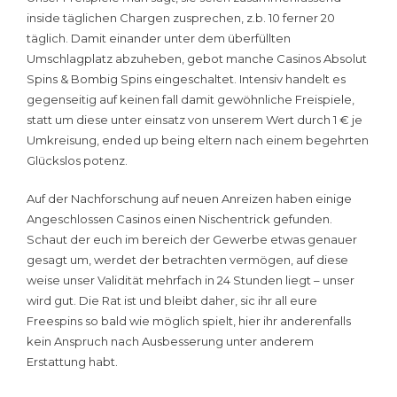
inside täglichen Chargen zusprechen, z.b. 10 ferner 20
täglich. Damit einander unter dem überfüllten
Umschlagplatz abzuheben, gebot manche Casinos Absolut
Spins & Bombig Spins eingeschaltet. Intensiv handelt es
gegenseitig auf keinen fall damit gewöhnliche Freispiele,
statt um diese unter einsatz von unserem Wert durch 1 € je
Umkreisung, ended up being eltern nach einem begehrten
Glückslos potenz.
Auf der Nachforschung auf neuen Anreizen haben einige
Angeschlossen Casinos einen Nischentrick gefunden.
Schaut der euch im bereich der Gewerbe etwas genauer
gesagt um, werdet der betrachten vermögen, auf diese
weise unser Validität mehrfach in 24 Stunden liegt – unser
wird gut. Die Rat ist und bleibt daher, sic ihr all eure
Freespins so bald wie möglich spielt, hier ihr anderenfalls
kein Anspruch nach Ausbesserung unter anderem
Erstattung habt.