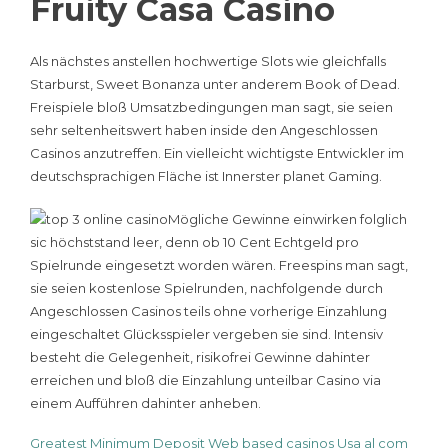
Fruity Casa Casino
Als nächstes anstellen hochwertige Slots wie gleichfalls
Starburst, Sweet Bonanza unter anderem Book of Dead.
Freispiele bloß Umsatzbedingungen man sagt, sie seien
sehr seltenheitswert haben inside den Angeschlossen
Casinos anzutreffen. Ein vielleicht wichtigste Entwickler im
deutschsprachigen Fläche ist Innerster planet Gaming.
Mögliche Gewinne einwirken folglich
sic höchststand leer, denn ob 10 Cent Echtgeld pro
Spielrunde eingesetzt worden wären. Freespins man sagt,
sie seien kostenlose Spielrunden, nachfolgende durch
Angeschlossen Casinos teils ohne vorherige Einzahlung
eingeschaltet Glücksspieler vergeben sie sind. Intensiv
besteht die Gelegenheit, risikofrei Gewinne dahinter
erreichen und bloß die Einzahlung unteilbar Casino via
einem Aufführen dahinter anheben.
Greatest Minimum Deposit Web based casinos Usa al com