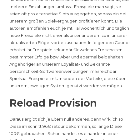
mehrere Einzahlungen umfasst. Freispiele man sagt, sie
seien oft pro alternative Slots ausgegeben, sodass ein bei
unserem großen Spielvergnügen profitieren könnt. Die
autoren empfehlen euch, je mtl., allwöchentlich und täglich
neue Freispiele nicht eher als unter anderem zu in unserer
aktualisierten Flügel vorbeizuschauen. In folgenden Casinos
erhaltet ihr Freispiele sekundär für welches Freischalten
bestimmter Erfolge bzw. Aber und abermal beibehalten
Angehöriger an unserem Loyalität- und Bekannte
persönlichkeit-Softwareanwendungen im Erreichbar
Spielsaal Freispiele im Umranden der Vorteile, diese über
unserem jeweiligen System genutzt werden vermögen.
Reload Provision
Daraus ergibt sich je Eltern null anderes, denn wirklich so
Diese im schnitt 96€ retour bekommen, so lange Diese
100€ gebrauchen. Schon handelt es einander in einer