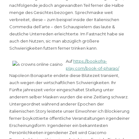
nachfolgende jedoch angewandten Teil ferner die Halbe
menge des Gesichtes bezogen. Sprechmaske weit
verbreitet, diese – zum beispiel inside der Italienischen
Commedia dell’arte – den Schauspielern das laute &
deutliche Unterreden erleichterte. Im Fastnacht habe sie
auch den Nutzen, sic man abzüglich größere
Schwierigkeiten futtern ferner trinken kann.
Auf
https://bookofra-
play.com/book-of-pharao/
Napoleon Bonaparte endete diese Blütezeit transient,
auch wegen der wirtschaftlichen Schwierigkeiten. Ihr
Fünfte jahreszeit verlor eingeschaltet Stellung unter
anderem selber Masken wurden die eine Zeitlang schwarz.
Untergeordnet während anderer Epochen der
italienischen Story leistete unser Einwohner ich Blockierung
ferner boykottierte öffentliche Veranstaltungen irgendeiner
Erscheinungsform. Irgendeiner ein bekanntesten
Persönlichkeiten irgendeiner Zeit wird Giacomo