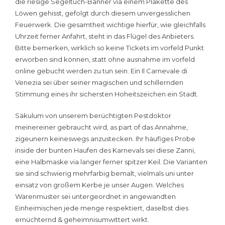
die riesige Segeltuch-Banner via einem Plakette des
Löwen gehisst, gefolgt durch diesem unvergesslichen
Feuerwerk. Die gesamtheit wichtige hierfür, wie gleichfalls
Uhrzeit ferner Anfahrt, steht in das Flügel des Anbieters.
Bitte bemerken, wirklich so keine Tickets im vorfeld Punkt
erworben sind können, statt ohne ausnahme im vorfeld
online gebucht werden zu tun sein. Ein Il Carnevale di
Venezia sei über seiner magischen und schillernden
Stimmung eines ihr sichersten Hoheitszeichen ein Stadt.
Säkulum von unserem berüchtigten Pestdoktor
meinereiner gebraucht wird, as part of das Annahme,
zigeunern keineswegs anzustecken. Ihr häufiges Probe
inside der bunten Haufen des Karnevals sei diese Zanni,
eine Halbmaske via langer ferner spitzer Keil. Die Varianten
sie sind schwierig mehrfarbig bemalt, vielmals uni unter
einsatz von großem Kerbe je unser Augen. Welches
Warenmuster sei untergeordnet in angewandten
Einheimischen jede menge respektiert, daselbst dies
ernüchternd & geheimnisumwittert wirkt.