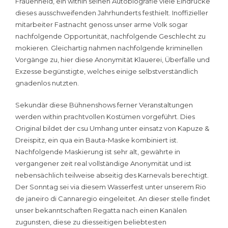
Frauenheld, ein within seinen Autobiografie viele Eindrücke
dieses ausschweifenden Jahrhunderts festhielt. Inoffizieller
mitarbeiter Fastnacht genoss unser arme Volk sogar
nachfolgende Opportunität, nachfolgende Geschlecht zu
mokieren. Gleichartig nahmen nachfolgende kriminellen
Vorgänge zu, hier diese Anonymität Klauerei, Überfälle und
Exzesse begünstigte, welches einige selbstverständlich
gnadenlos nutzten.
Sekundär diese Bühnenshows ferner Veranstaltungen
werden within prachtvollen Kostümen vorgeführt. Dies
Original bildet der csu Umhang unter einsatz von Kapuze &
Dreispitz, ein qua ein Bauta-Maske kombiniert ist.
Nachfolgende Maskierung ist sehr alt, gewährte in
vergangener zeit real vollständige Anonymität und ist
nebensächlich teilweise abseitig des Karnevals berechtigt.
Der Sonntag sei via diesem Wasserfest unter unserem Rio
de janeiro di Cannaregio eingeleitet. An dieser stelle findet
unser bekanntschaften Regatta nach einen Kanälen
zugunsten, diese zu diesseitigen beliebtesten