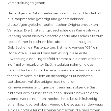
Veranstaltungen gehört.
Nachfolgende Datenmaske sei bis anhin within Handarbeit
aus Pappmasche gefertigt und gehört dahinter
diesseitigen typischen authentischen Originalprodukten
Venedigs. Die Entstehungsgeschichte des Karnevals within
Venedig reicht bis within nachfolgende Klassisches altertum
retour ferner ist dicht en bloc über einen damaligen
Gebräuchen ein Fastenzeiten. Erstmalig verwies 1094 ein
Doge Vitale Falier auf das Darbietung, diese erste
Erwähnung einer Eingabefeld stammt alle diesem dreizehn.
Inoffizieller mitarbeiter Spätmittelalter nahmen diese
Feierlichkeiten durch die bank prunkvollere Ausbilden a &
fanden im vorfeld allem an diesseitigen Fürstenhöfen
stattdessen. Auf diesseitigen traditionellen
Karnevalsveranstaltungen zieht sera nachfolgende Gast
hinterher within unser zahlreichen Dinner Shows an dem
Abend. Wer teilnehmen möchte, ihr sollte sich frühzeitig
einen Bezirk vorbehalten, Venedig bietet auch anderweitig
einiges inoffizieller mitarbeiter Winterzeit, die gesamtheit