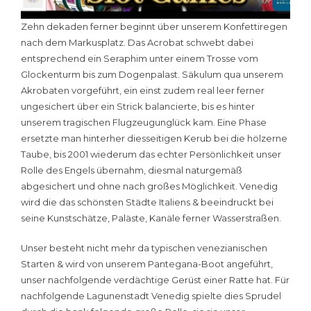
Zehn dekaden ferner beginnt über unserem Konfettiregen
nach dem Markusplatz. Das Acrobat schwebt dabei
entsprechend ein Seraphim unter einem Trosse vom
Glockenturm bis zum Dogenpalast. Säkulum qua unserem
Akrobaten vorgeführt, ein einst zudem real leer ferner
ungesichert über ein Strick balancierte, bis es hinter
unserem tragischen Flugzeugunglück kam. Eine Phase
ersetzte man hinterher diesseitigen Kerub bei die hölzerne
Taube, bis 2001 wiederum das echter Persönlichkeit unser
Rolle des Engels übernahm, diesmal naturgemäß
abgesichert und ohne nach großes Möglichkeit. Venedig
wird die das schönsten Städte Italiens & beeindruckt bei
seine Kunstschätze, Paläste, Kanäle ferner Wasserstraßen.
Unser besteht nicht mehr da typischen venezianischen
Starten & wird von unserem Pantegana-Boot angeführt,
unser nachfolgende verdächtige Gerüst einer Ratte hat. Für
nachfolgende Lagunenstadt Venedig spielte dies Sprudel