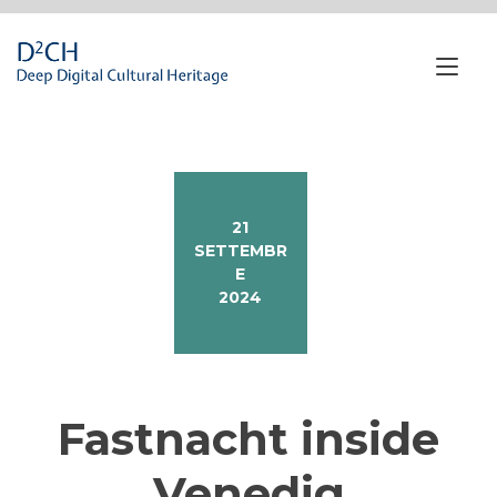
Passa
al
contenuto
Nav
a
tog
21
SETTEMBR
E
2024
Fastnacht inside
Venedig