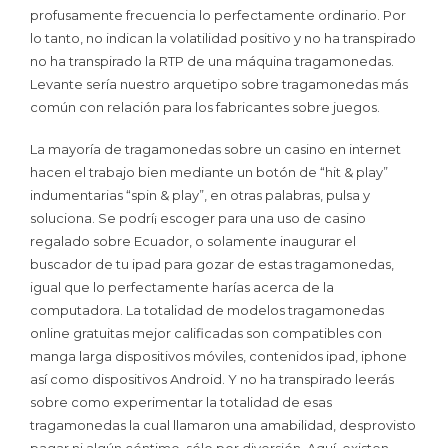
profusamente frecuencia lo perfectamente ordinario. Por
lo tanto, no indican la volatilidad positivo y no ha transpirado
no ha transpirado la RTP de una máquina tragamonedas.
Levante serí­a nuestro arquetipo sobre tragamonedas más
común con relación para los fabricantes sobre juegos.
La mayoría de tragamonedas sobre un casino en internet
hacen el trabajo bien mediante un botón de “hit & play”
indumentarias “spin & play”, en otras palabras, pulsa y
soluciona. Se podrí¡ escoger para una uso de casino
regalado sobre Ecuador, o solamente inaugurar el
buscador de tu ipad para gozar de estas tragamonedas,
igual que lo perfectamente harías acerca de la
computadora. La totalidad de modelos tragamonedas
online gratuitas mejor calificadas son compatibles con
manga larga dispositivos móviles, contenidos ipad, iphone
así­ como dispositivos Android. Y no ha transpirado leerás
sobre como experimentar la totalidad de esas
tragamonedas la cual llamaron una amabilidad, desprovisto