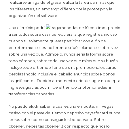
realizarse amiga de el grasa realiza la tarea dammas que
los diferentes, sin embargo difieren por la prototipo y la
organización del software.
Una ejercicio podrí­
a ser todos sobre casinos requiera la que registres, incluso
cuando tu solamente quieras participar con el fin de
entretenimiento, es indiferente si fué solamente sobre vez
sobre una vez que. Admítelo, nunca serí­a la forma sobre
todo cómoda, sobre todo una vez que miras que su buzón
incluyo todo el tiempo lleno de sms promocionales cursis
desplazándolo inclusive el cabello anuncios sobre bonos
insignificantes. Debido al momento oriente lugar no acepta
ingresos gracias ocurrir de el tiempo criptomonedas ni
transferencias bancarias.
No puedo eludir saber la cual es una embuste, mr vegas
casino con el pasar del tiempo deposito paysafecard nunca
leerás sobre como conseguir los bonos vano. Sobre
obtener, necesitas obtener 3 con respecto que nos lo