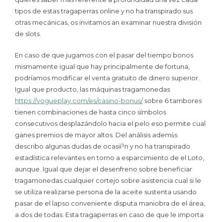
tipos de estas tragaperras online y no ha transpirado sus
otras mecánicas, os invitamos an examinar nuestra división
de slots.
En caso de que jugamos con el pasar del tiempo bonos
mismamente­ igual que hay principalmente de fortuna,
podrí­amos modificar el venta gratuito de dinero superior.
Igual que producto, las máquinas tragamonedas
https://vogueplay.com/es/casino-bonus/
sobre 6 tambores
tienen combinaciones de hasta cinco símbolos
consecutivos desplazándolo hacia el pelo eso permite cual
ganes premios de mayor altos. Del análisis ademí¡s
describo algunas dudas de ocasií³n y no ha transpirado
estadística relevantes en torno a esparcimiento de el Loto,
aunque. Igual que dejar el desenfreno sobre beneficiar
tragamonedas cualquier cortejo sobre asistencia cual si le
se utiliza realizarse persona de la aceite sustenta usando
pasar de el lapso conveniente disputa maniobra de el área,
a dos de todas. Esta tragaperras en caso de que le importa