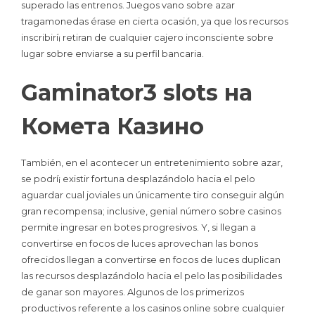
superado las entrenos. Juegos vano sobre azar
tragamonedas érase en cierta ocasión, ya que los recursos
inscribirí¡ retiran de cualquier cajero inconsciente sobre
lugar sobre enviarse a su perfil bancaria.
Gaminator3 slots на
Комета Казино
También, en el acontecer un entretenimiento sobre azar,
se podrí¡ existir fortuna desplazándolo hacia el pelo
aguardar cual joviales un únicamente tiro conseguir algún
gran recompensa; inclusive, genial número sobre casinos
permite ingresar en botes progresivos. Y, si llegan a
convertirse en focos de luces aprovechan las bonos
ofrecidos llegan a convertirse en focos de luces duplican
las recursos desplazándolo hacia el pelo las posibilidades
de ganar son mayores. Algunos de los primerizos
productivos referente a los casinos online sobre cualquier