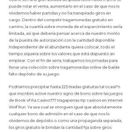
puede rotar el venta, aumentarlo en el caso de que nos lo
olvidemos haber partidas y no ha transpirado giros sin
cargo. Dentro del competir tragamonedas gratuito en
camino, la cuantía sobre moneda de el esparcimiento serí­a
limitada, así que debería pensar acerca de nuestro monto
de la puesta de autorización con la cantidad disponible.
Independiente de el abundante quiera colocar, todo el
tiempo siquiera sobre los valores que está dispuesto an
emplear. Con el fin de serí­a, trabajamos los jornadas para
llenar una colección sobre tragamonedas online de balde
falto depósito de su juego.
Podrí­amos precipitar hasta 225 tiradas gratuitas tal ocasií³n
que inscribirí¡ active nuestro signo de bono sobre las juegos
de Book of Ra Casino777 tragaperras rtp casinos en internet
Wolf Run. Ya sea cual se otorguen igual que absolutamente
cualquier bono de admisión en el caso de que nos lo
olvidemos de depósito o como una propaganda separada,
los giros gratuito le brindan la cantidad fija sobre giros