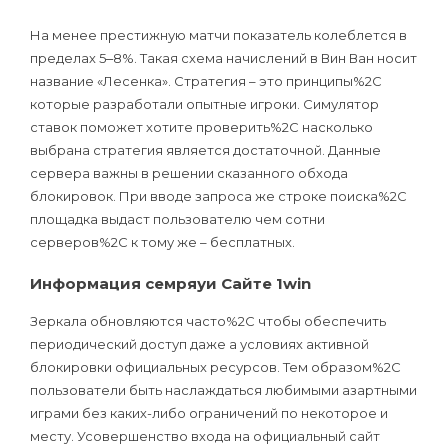
На менее престижную матчи показатель колеблется в
пределах 5‒8%. Такая схема начислений в Вин Ван носит
название «Лесенка». Стратегия – это принципы%2C
которые разработали опытные игроки. Симулятор
ставок поможет хотите проверить%2C насколько
выбрана стратегия является достаточной. Данные
сервера важны в решении сказанного обхода
блокировок. При вводе запроса же строке поиска%2C
площадка выдаст пользователю чем сотни
серверов%2C к тому же – бесплатных.
Информация семряуи Сайте 1win
Зеркала обновляются часто%2C чтобы обеспечить
периодический доступ даже а условиях активной
блокировки официальных ресурсов. Тем образом%2C
пользователи быть наслаждаться любимыми азартными
играми без каких-либо ограничений по некоторое и
месту. Усовершенство входа на официальный сайт