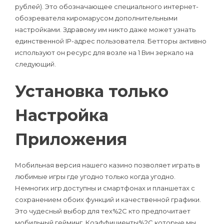
рублей). Это обозначающее специального интернет-
обозревателя киромарусом дополнительными
настройками. Здравому им никто даже может узнать
единственной IP-адрес пользователя. Бетторы активно
используют он ресурс для возле на 1 Вин зеркало на
следующий.
Установка только
Настройка
Приложения
Мобильная версия нашего казино позволяет играть в
любимые игры где угодно только когда угодно.
Немногих игр доступны и смартфонах и планшетах с
сохранением обоих функций и качественной графики.
Это чудесный выбор для тех%2C кто предпочитает
мобильный гейминг. Коэффициенты%2C которые мы