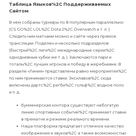
Таблица Языков%2C Поддерживаемых
Сайтом
В нём собраны турниры по 8 популярным параллельно
(CS GO%2C LOL%2C Dota 2%2C Overwatch и т. л. ).
Следить ним матчами можно и сайте через прямое
трансляции. Поделен и несколько подразделов
(быстрый%2C лиги%2C международные серии%2C
однодневные кубки же т. д. ). Заключаются пари и
тоталы%2C лучших игроков и победу в жеребьевке. В
разделе «Линия» представлены равно мероприятия%2C
по ним принимаются ставки. Эксклавов%2C сюда
включены дартс%2C регби%2C гольф%2C водное поло
и п. д.
Букмекерская контора существуют небогатую
линию спортивных событий%2C принимает ставки
в прематче и режиме реального времени.
Наша платформа предлагает отличное качество
изображения и звуков%2C а также возможностью