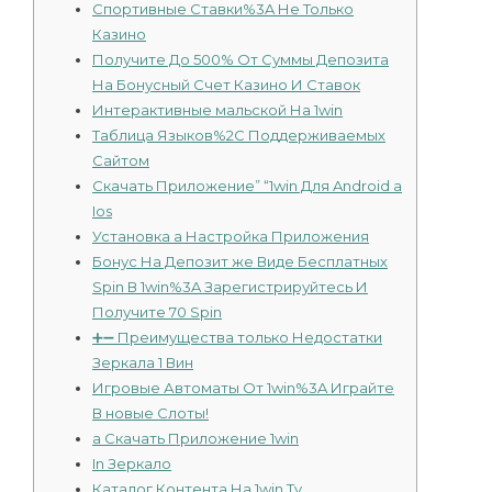
Спортивные Ставки%3A Не Только
Казино
Получите До 500% От Суммы Депозита
На Бонусный Счет Казино И Ставок
Интерактивные мальской На 1win
Таблица Языков%2C Поддерживаемых
Сайтом
Скачать Приложение” “1win Для Android а
Ios
Установка а Настройка Приложения
Бонус На Депозит же Виде Бесплатных
Spin В 1win%3A Зарегистрируйтесь И
Получите 70 Spin
➕➖ Преимущества только Недостатки
Зеркала 1 Вин
Игровые Автоматы От 1win%3A Играйте
В новые Слоты!
а Скачать Приложение 1win
In Зеркало
Каталог Контента На 1win Tv