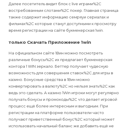
Далее посетитель видит блок с live играми%2C
востребованным слотами%2C покер. Главная страница
также содержит информацию семряуи сериалах и
фильмах%2C которые станут доступными к просмотру
время регистрации на сайте букмекерская 1win.
только Скачать Приложение 1win
На официальном сайте 1Вин можно посмотреть
различные бонусы%2C их предлагает букмекерская
контора 1 WIN зеркало. Беттер получает чудесную
возможность для совершения ставок%2C для игры в
казино. Бонусные средства в 1Вин можно
конвертировать а валюту%2C но нельзя знать%2C как
ведь это сделать. А казино 1Win игроки могут регулярно
получать бонусы и промокоды%2C что делает игровой
процесс ещё более интересным и выгодным. При
регистрации на платформе пользователи часто
получают приветственный бонус%2C который может
использовать начальный баланс же добавить ещё не