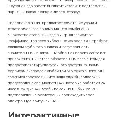
В купоне надо ввести выплатить ставки и подтвердили
пари%2C нажав кнопку «Сделать ставку».
Видеопокер в 1Вин предлагает сочетание удачи и
стратегического понимания. Это комбинация
множество ставок%2C где выигрыш зависит от
коэффициентов всех выбранных исходов. Они требуют
слишком глубокого анализа и могут принести
значительными выигрыш. Мобильная версия сайта или
приложения 1Вин стала обязательным элементом для
предоставляет круглосуточного доступа ко нашим
сервисам пиппардом любой точки окружающего. Мы
гордимся гораздо%2C что наша службы поддержки
представлена специалисты%2C которые работают 24
часа в каждые%2C чтобы помочь вы. Обычно%2C
подтверждение регистрации происходит через
электронную почту или СМС.
Интерактивные