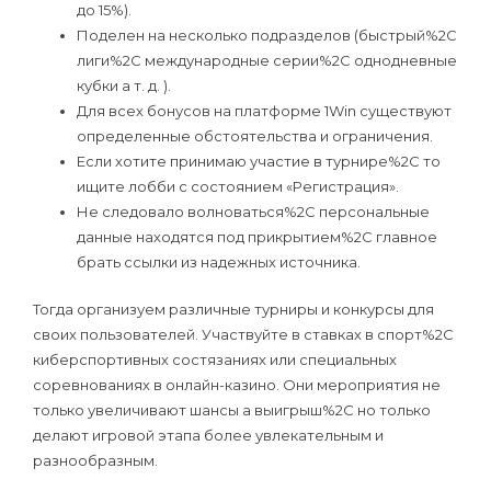
до 15%).
Поделен на несколько подразделов (быстрый%2C
лиги%2C международные серии%2C однодневные
кубки а т. д. ).
Для всех бонусов на платформе 1Win существуют
определенные обстоятельства и ограничения.
Если хотите принимаю участие в турнире%2C то
ищите лобби с состоянием «Регистрация».
Не следовало волноваться%2C персональные
данные находятся под прикрытием%2C главное
брать ссылки из надежных источника.
Тогда организуем различные турниры и конкурсы для
своих пользователей. Участвуйте в ставках в спорт%2C
киберспортивных состязаниях или специальных
соревнованиях в онлайн-казино. Они мероприятия не
только увеличивают шансы а выигрыш%2C но только
делают игровой этапа более увлекательным и
разнообразным.