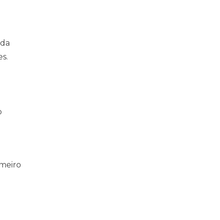
 da
s.
o
o
imeiro