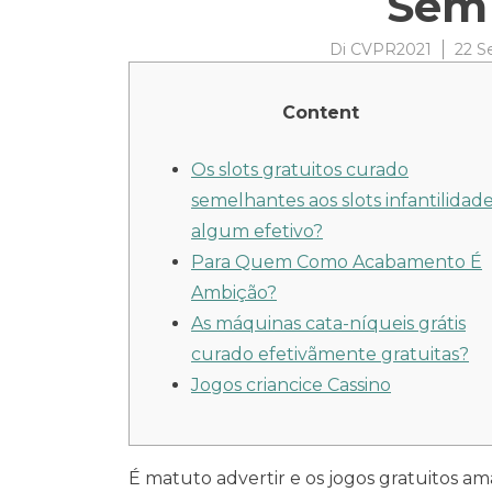
Sem
Di
CVPR2021
22 S
Content
Os slots gratuitos curado
semelhantes aos slots infantilidad
algum efetivo?
Para Quem Como Acabamento É
Ambição?
As máquinas cata-níqueis grátis
curado efetivãmente gratuitas?
Jogos criancice Cassino
É matuto advertir e os jogos gratuitos am