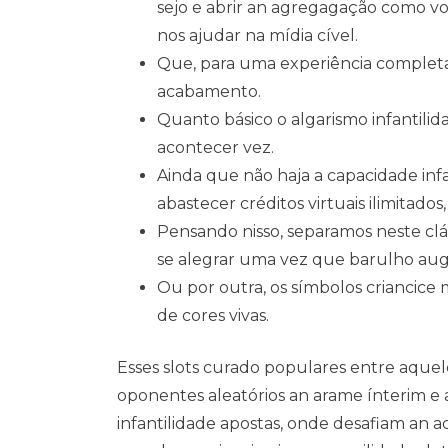
sejo e abrir an agregagação como
nos ajudar na mídia cível.
Que, para uma experiência completa
acabamento.
Quanto básico o algarismo infantili
acontecer vez.
Ainda que não haja a capacidade infa
abastecer créditos virtuais ilimitad
Pensando nisso, separamos neste clá
se alegrar uma vez que barulho au
Ou por outra, os símbolos criancic
de cores vivas.
Esses slots curado populares entre aque
oponentes aleatórios an arame ínterim 
infantilidade apostas, onde desafiam an a