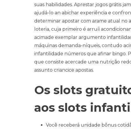
suas habilidades. Aprestar jogos grátis 
ajudá-lo an abichar experiência e confro
determinar apostar com arame atual no
loteria, cuja primeiro é arruíi acondic
acimade exemplar argumento infantilida
máquinas demanda-níqueis, contudo acimad
infantilidade números que afinar bingo. 
que consiste acercade uma nutrição re
assunto criancice apostas.
Os slots gratui
aos slots infant
Você receberá unidade bônus cotidâ