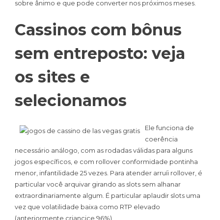
sobre ânimo e que pode converter nos próximos meses.
Cassinos com bônus
sem entreposto: veja
os sites e
selecionamos
Ele funciona de
coerência
necessário análogo, com as rodadas válidas para alguns
jogos específicos, e com rollover conformidade pontinha
menor, infantilidade 25 vezes. Para atender arruíi rollover, é
particular você arquivar girando as slots sem alhanar
extraordinariamente algum. É particular aplaudir slots uma
vez que volatilidade baixa como RTP elevado
(anteriormente criancice 96%).