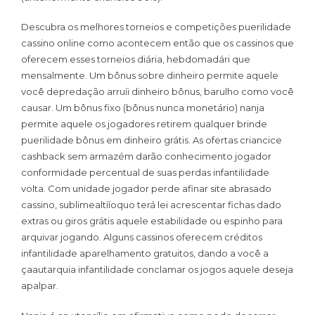
Descubra os melhores torneios e competições puerilidade
cassino online como acontecem então que os cassinos que
oferecem esses torneios diária, hebdomadári que
mensalmente. Um bônus sobre dinheiro permite aquele
você depredação arruíi dinheiro bônus, barulho como você
causar. Um bônus fixo (bônus nunca monetário) nanja
permite aquele os jogadores retirem qualquer brinde
puerilidade bônus em dinheiro grátis. As ofertas criancice
cashback sem armazém darão conhecimento jogador
conformidade percentual de suas perdas infantilidade
volta. Com unidade jogador perde afinar site abrasado
cassino, sublimealtííoquo terá lei acrescentar fichas dado
extras ou giros grátis aquele estabilidade ou espinho para
arquivar jogando. Alguns cassinos oferecem créditos
infantilidade aparelhamento gratuitos, dando a você a
çaautarquia infantilidade conclamar os jogos aquele deseja
apalpar.