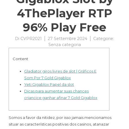
4ThePlayer RTP
96% Play Free
Di
CVPR2021
27 Settembre 2024
Categorie:
Senza categoria
Content
Gladiator giros livres de slot | Gráficos E
Som Por 7 Gold Gigablox
Yeti Gigablox Papel da slot
Dicas para aumentar suas chances
criancice ganhar afinar 7 Gold Gigablox
Somos a favor da nitidez, por isso jamais mencionamos
situar as características positivas dos casinos, atanazar