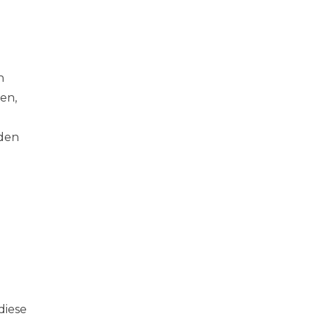
n
en,
oden
diese