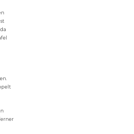
en
st
 da
fel
en.
ppelt
in
ferner