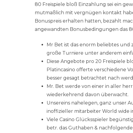
80 Freispiele bloß Einzahlung sei ein 
mutmaßlich mit vergnügen kontakt haben,
Bonuspreis erhalten hatten, bezahlt mach
angewandten Bonusbedingungen das 80 Fr
Mr Bet ist das enorm beliebtes und
große Turniere unter anderem einf
Diese Angebote pro 20 Freispiele b
Platincasino offerte verschiedene V
besser gesagt betrachtet nach werd
Mr. Bet werde von einer in aller he
wiederkehrend davon überwacht.
Unsereins nahelegen, ganz unser Au
inoffizieller mitarbeiter World wide 
Viele Casino Glücksspieler begünst
betr. das Guthaben & nachfolgende 