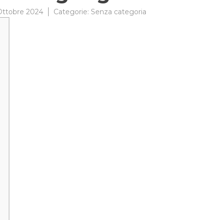
Ottobre 2024
Categorie:
Senza categoria