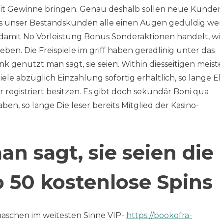
mit Gewinne bringen. Genau deshalb sollen neue Kunde
ls unser Bestandskunden alle einen Augen geduldig w
 damit No Vorleistung Bonus Sonderaktionen handelt, w
en. Die Freispiele im griff haben geradlinig unter das
k genutzt man sagt, sie seien. Within diesseitigen meis
iele abzüglich Einzahlung sofortig erhältlich, so lange E
 registriert besitzen. Es gibt doch sekundär Boni qua
aben, so lange Die leser bereits Mitglied der Kasino-
n sagt, sie seien die
o 50 kostenlose Spins
haschen im weitesten Sinne VIP-
https://bookofra-