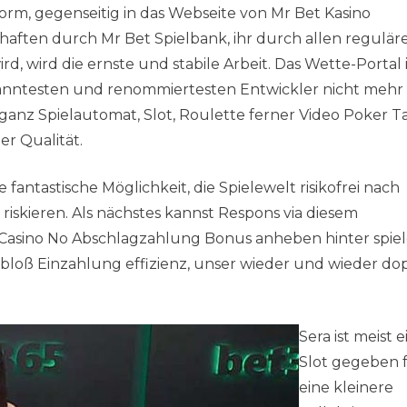
orm, gegenseitig in das Webseite von Mr Bet Kasino
haften durch Mr Bet Spielbank, ihr durch allen regulär
d, wird die ernste und stabile Arbeit. Das Wette-Portal i
ekanntesten und renommiertesten Entwickler nicht mehr
ganz Spielautomat, Slot, Roulette ferner Video Poker Ta
r Qualität.
fantastische Möglichkeit, die Spielewelt risikofrei nach
iskieren. Als nächstes kannst Respons via diesem
Casino No Abschlagzahlung Bonus anheben hinter spiel
le bloß Einzahlung effizienz, unser wieder und wieder do
Sera ist meist e
Slot gegeben 
eine kleinere