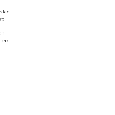
n
erden
ird
ten
ltern