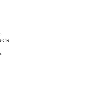
r
eiche
.