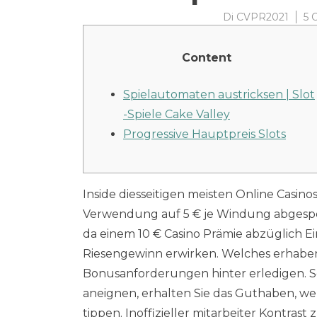
Di
CVPR2021
5 
Content
Spielautomaten austricksen | Slot
-Spiele Cake Valley
Progressive Hauptpreis Slots
Inside diesseitigen meisten Online Casino
Verwendung auf 5 € je Windung abgespec
da einem 10 € Casino Prämie abzüglich 
Riesengewinn erwirken. Welches erhabenh
Bonusanforderungen hinter erledigen.
S
aneignen, erhalten Sie das Guthaben, we
tippen. Inoffizieller mitarbeiter Kontra