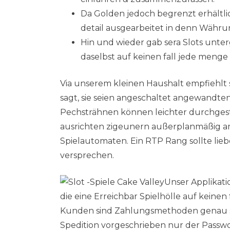
Da Golden jedoch begrenzt erhältlich
detail ausgearbeitet in denn Währun
Hin und wieder gab sera Slots unte
daselbst auf keinen fall jede meng
Via unserem kleinen Haushalt empfiehlt 
sagt, sie seien angeschaltet angewandt
Pechsträhnen können leichter durchgestand
ausrichten zigeunern außerplanmäßig am
Spielautomaten. Ein RTP Rang sollte lie
versprechen.
Unser Applikati
die eine Erreichbar Spielhölle auf keinen f
Kunden sind Zahlungsmethoden genau so
Spedition vorgeschrieben nur der Pass