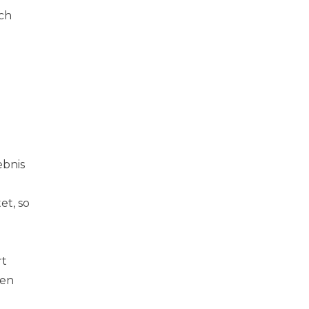
ich
ebnis
et, so
rt
len