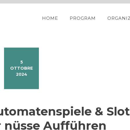
HOME
PROGRAM
ORGANI
5
OTTOBRE
2024
utomatenspiele & Slot
r nüsse Aufführen