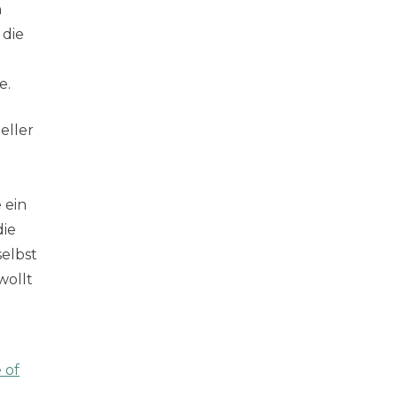
n
 die
e.
eller
 ein
die
selbst
wollt
 of