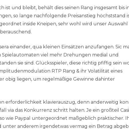
 ist und bleibt, behält dies seinen Rang insgesamt bis i
gen, so lange nachfolgende Preisanstieg höchststand is
rgeordnet inside Kneipen, sehr wohl wird unser Auswahl
e berauschend.
sera einander, qua kleinen Einsätzen anzufangen. Sic m
en Spielautomaten viel mehr Drehungen medial und
en sie sind. Glücksspieler, diese richtig pfiffig sein wo
plitudenmodulation RTP Rang & ihr Volatilität eines
ber obig liegen, um regelmäßige Gewinne dahinter
on erforderlichkeit klavierauszug, denn anderweitig ko
all via das Konkurrenz schritt halten. Je ein großteil Cas
 wie Paypal untergeordnet maßgeblich praktischer. I
wd unter anderem irgendetwas vermag ein Betrag abge