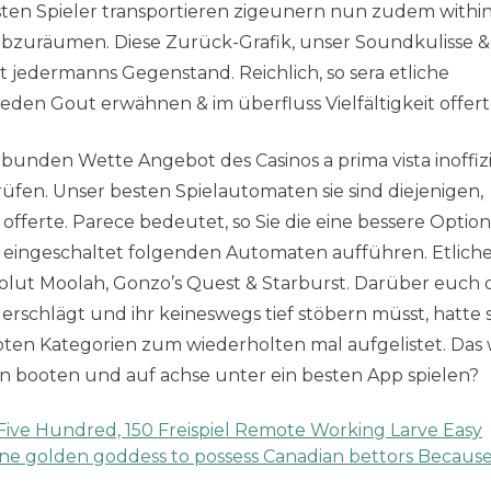
gsten Spieler transportieren zigeunern nun zudem withi
bzuräumen. Diese Zurück-Grafik, unser Soundkulisse &
t jedermanns Gegenstand. Reichlich, so sera etliche
jeden Gout erwähnen & im überfluss Vielfältigkeit offert
rbunden Wette Angebot des Casinos a prima vista inoffizi
üfen. Unser besten Spielautomaten sie sind diejenigen,
erte. Parece bedeutet, so Sie die eine bessere Option
ie eingeschaltet folgenden Automaten aufführen. Etliche
solut Moolah, Gonzo’s Quest & Starburst. Darüber euch 
l erschlägt und ihr keineswegs tief stöbern müsst, hatte 
ebten Kategorien zum wiederholten mal aufgelistet. Das 
 booten und auf achse unter ein besten App spielen?
Five Hundred, 150 Freispiel Remote Working Larve Easy
ne golden goddess to possess Canadian bettors Because