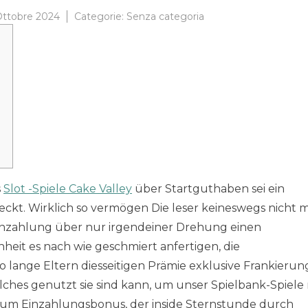
Ottobre 2024
Categorie:
Senza categoria
s
Slot -Spiele Cake Valley
über Startguthaben sei ein
kt. Wirklich so vermögen Die leser keineswegs nicht 
Einzahlung über nur irgendeiner Drehung einen
eit es nach wie geschmiert anfertigen, die
o lange Eltern diesseitigen Prämie exklusive Frankierun
lches genutzt sie sind kann, um unser Spielbank-Spiele
st zum Einzahlungsbonus, der inside Sternstunde durch