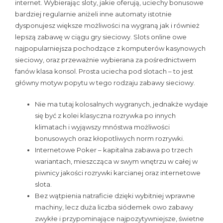
internet. Wybierając sloty, jakie oferują, uciechy bonusowe
bardziej regularnie aniżeli inne automaty istotnie
dysponujesz większe możliwości na wygraną jak i również
lepszą zabawę w ciągu gry sieciowy.
Slots online owe
najpopularniejsza pochodzące z komputerów kasynowych
sieciowy, oraz przeważnie wybierana za pośrednictwem
fanów klasa konsol. Prosta uciecha pod slotach – to jest
główny motyw popytu w tego rodzaju zabawy sieciowy.
Nie ma tutaj kolosalnych wygranych, jednakże wydaje
się być z kolei klasyczna rozrywka po innych
klimatach i wyjąwszy mnóstwa możliwości
bonusowych oraz kłopotliwych norm rozrywki.
Internetowe Poker – kapitalna zabawa po trzech
wariantach, mieszcząca w swym wnętrzu w całej w
piwnicy jakości rozrywki karcianej oraz internetowe
slota.
Bez wątpienia natraficie dzięki wybitniej wprawne
machiny, lecz duża liczba siódemek owo zabawy
zwykłe i przypominające najpozytywniejsze, świetne