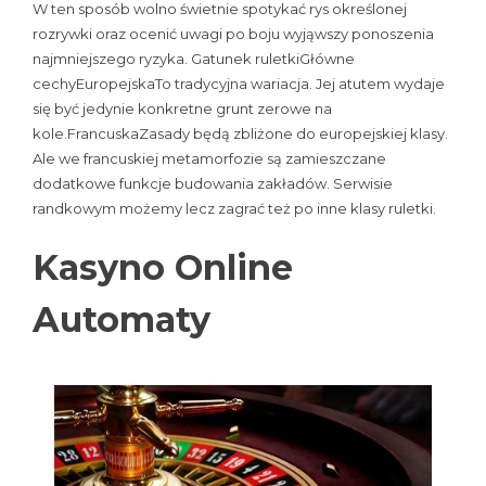
W ten sposób wolno świetnie spotykać rys określonej
rozrywki oraz ocenić uwagi po boju wyjąwszy ponoszenia
najmniejszego ryzyka. Gatunek ruletkiGłówne
cechyEuropejskaTo tradycyjna wariacja. Jej atutem wydaje
się być jedynie konkretne grunt zerowe na
kole.FrancuskaZasady będą zbliżone do europejskiej klasy.
Ale we francuskiej metamorfozie są zamieszczane
dodatkowe funkcje budowania zakładów. Serwisie
randkowym możemy lecz zagrać też po inne klasy ruletki.
Kasyno Online
Automaty