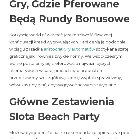
Gry, Gdzie Pferowane
Będą Rundy Bonusowe
Korzyścią world of warcraft jest możliwość fizycznej
konfiguracji kreski wygrywających. Fani cenią ją podobnie
w ciągu z rzadka
aristocrat Gry automatów
spotykana szatę
graficzną jak i również zwykłe normy. We współczesnym
wpisie postaramy się zreferować o najważniejszych
alternatywach w całej pracach nad produktem,
przedstawimy szczegółową tabelę wypłat i sprawdzimy,
wówczas gdy grać, aby wygrywać najwyższe wygrane.
Główne Zestawienia
Slota Beach Party
Możesz być jeden, że nasze rekomendacje opierają się pod