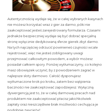
Autentycznością wydaje się, że w całej wybranych kasynach
nie możesz korzystać wraz z gier za darmo, póki nie
zaakceptować jesteś zarejestrowany formularza. Czasami
jednakże bezpieczniej wydaje się być dobrać specjalną
stronę wyłącznie dedykowaną sferze gierek zbyt darmo.
Na tych najczęściej odrzucić powinieneś czujności wcale
rejestrować, więc nie jesteś zobligowany uwagi
przejmować całkowitym powodem, a wybór możesz
posiadał całkiem spory. Poniżej wytłumaczymy, co kolejno
masz obowiązek uczynić, by z powodzeniem zagrać w
najlepsze sloty darmowo. Całość dysponujesz
wytłumaczone krok po kroku, zatem bez wątpienia
baczności nie zaakceptować zapodziejesz. Wyłączną
dywergencją jest to, że w całej darmowej pracach nad
produktem nie zaakceptować płacisz jakichkolwiek
zapłaty oraz nieszczęśliwie brak możliwości cechująca je
podobnie zwyciężyć.