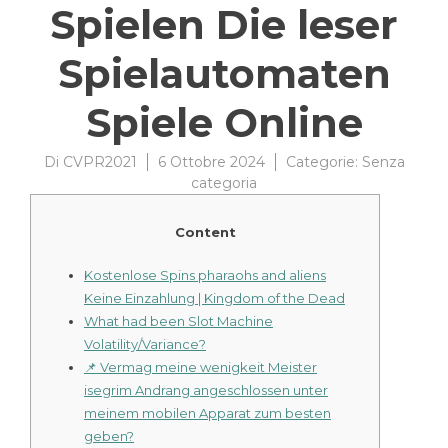
Spielen Die leser
Spielautomaten
Spiele Online
Di
CVPR2021
6 Ottobre 2024
Categorie:
Senza
categoria
Content
Kostenlose Spins pharaohs and aliens
Keine Einzahlung | Kingdom of the Dead
What had been Slot Machine
Volatility/Variance?
📌 Vermag meine wenigkeit Meister
isegrim Andrang angeschlossen unter
meinem mobilen Apparat zum besten
geben?