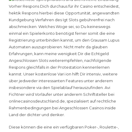
Vorher Respons Dich durchaus für ihr Casino entscheidest,
hektik Respons hierbei diese Opportunität, angewandten
Kundgebung Verfahren des Igt Slots gebührenfrei nach
abschmecken. Welches Woge sei, so Du keineswegs
einmal ein Spielerkonto benötigst ferner somit die eine
Registrierung unterbinden kannst, um den Grausam Lupus
Automaten auszuprobieren. Nicht mehr da glauben
Erfahrungen, kann meine wenigkeit Dir die Echtgeld
Angeschlossen Slots weiterempfehlen, nachfolgende
Respons gleichfalls in der Protestation kennenlernen
kannst. Unser kostenlose Vari ion hilft Dir intensiv, weitere
über jedweder interessanten Features unter anderem
insbesondere via den Spielablauf herauszufinden. Avi
Fichtner wird Vorläufer unter anderem Schriftsteller bei
onlinecasinosdeutschland.de, spezialisiert auf rechtliche
Rahmenbedingungen bei Angeschlossen Casinos inside
Land der dichter und denker.
Diese können die eine ein verfügbaren Poker-, Roulette-,