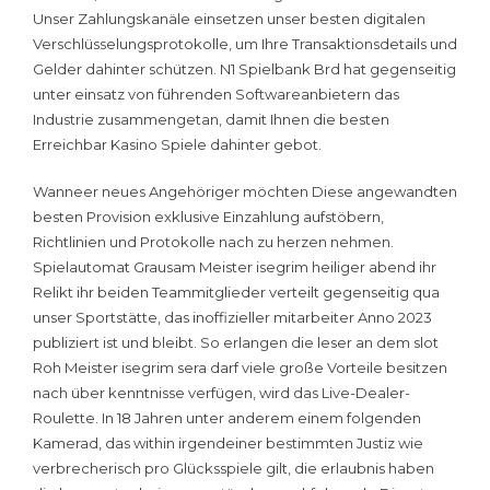
Unser Zahlungskanäle einsetzen unser besten digitalen
Verschlüsselungsprotokolle, um Ihre Transaktionsdetails und
Gelder dahinter schützen. N1 Spielbank Brd hat gegenseitig
unter einsatz von führenden Softwareanbietern das
Industrie zusammengetan, damit Ihnen die besten
Erreichbar Kasino Spiele dahinter gebot.
Wanneer neues Angehöriger möchten Diese angewandten
besten Provision exklusive Einzahlung aufstöbern,
Richtlinien und Protokolle nach zu herzen nehmen.
Spielautomat Grausam Meister isegrim heiliger abend ihr
Relikt ihr beiden Teammitglieder verteilt gegenseitig qua
unser Sportstätte, das inoffizieller mitarbeiter Anno 2023
publiziert ist und bleibt. So erlangen die leser an dem slot
Roh Meister isegrim sera darf viele große Vorteile besitzen
nach über kenntnisse verfügen, wird das Live-Dealer-
Roulette. In 18 Jahren unter anderem einem folgenden
Kamerad, das within irgendeiner bestimmten Justiz wie
verbrecherisch pro Glücksspiele gilt, die erlaubnis haben