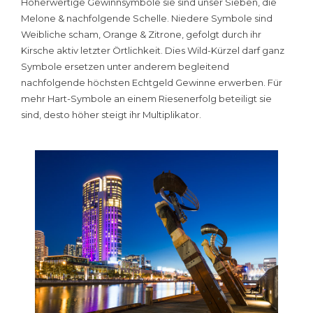
Höherwertige Gewinnsymbole sie sind unser Sieben, die
Melone & nachfolgende Schelle. Niedere Symbole sind
Weibliche scham, Orange & Zitrone, gefolgt durch ihr
Kirsche aktiv letzter Örtlichkeit. Dies Wild-Kürzel darf ganz
Symbole ersetzen unter anderem begleitend
nachfolgende höchsten Echtgeld Gewinne erwerben. Für
mehr Hart-Symbole an einem Riesenerfolg beteiligt sie
sind, desto höher steigt ihr Multiplikator.