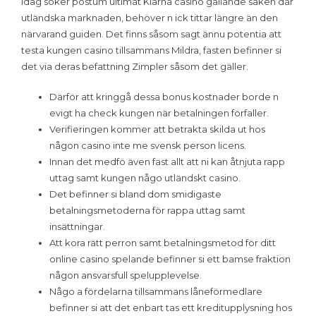
idag söker postum ultimat Klarna casino gällande saken där
utländska marknaden, behöver n ick tittar längre än den
närvarand guiden. Det finns såsom sagt ännu potentia att
testa kungen casino tillsammans Mildra, fasten befinner si
det via deras befattning Zimpler såsom det gäller.
Därför att kringgå dessa bonus kostnader borde n
evigt ha check kungen när betalningen förfaller.
Verifieringen kommer att betrakta skilda ut hos
någon casino inte me svensk person licens.
Innan det medfö även fast allt att ni kan åtnjuta rapp
uttag samt kungen någo utländskt casino.
Det befinner si bland dom smidigaste
betalningsmetoderna för rappa uttag samt
insättningar.
Att kora rätt perron samt betalningsmetod för ditt
online casino spelande befinner si ett bamse fraktion
någon ansvarsfull spelupplevelse.
Någo a fördelarna tillsammans låneförmedlare
befinner si att det enbart tas ett kreditupplysning hos