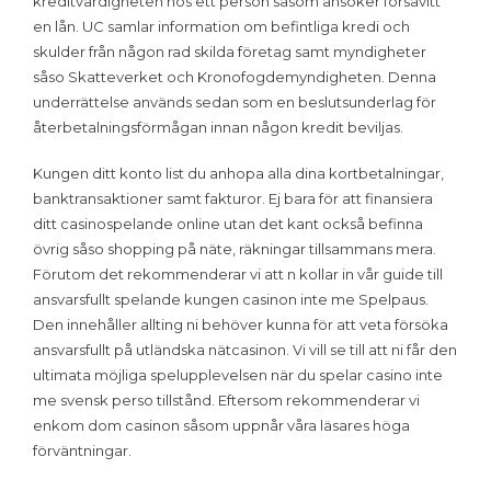
kreditvärdigheten hos ett person såsom ansöker försåvitt
en lån. UC samlar information om befintliga kredi och
skulder från någon rad skilda företag samt myndigheter
såso Skatteverket och Kronofogdemyndigheten. Denna
underrättelse används sedan som en beslutsunderlag för
återbetalningsförmågan innan någon kredit beviljas.
Kungen ditt konto list du anhopa alla dina kortbetalningar,
banktransaktioner samt fakturor. Ej bara för att finansiera
ditt casinospelande online utan det kant också befinna
övrig såso shopping på näte, räkningar tillsammans mera.
Förutom det rekommenderar vi att n kollar in vår guide till
ansvarsfullt spelande kungen casinon inte me Spelpaus.
Den innehåller allting ni behöver kunna för att veta försöka
ansvarsfullt på utländska nätcasinon. Vi vill se till att ni får den
ultimata möjliga spelupplevelsen när du spelar casino inte
me svensk perso tillstånd. Eftersom rekommenderar vi
enkom dom casinon såsom uppnår våra läsares höga
förväntningar.