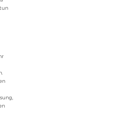
 tun
hr
n.
sen
ösung,
ben