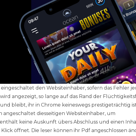
eingeschaltet den Websiteinhaber, sofern das Fehler j
ird angezeigt, so lange auf das Rand der Flüchtigkeits
und bleibt, ihr in Chrome keineswegs prestigeträchtig i
h angeschaltet diesseitigen Websiteinhaber, um
enthält keine Auskunft übers Abschluss und einen Inhal
Klick öffnet. Die leser können ihr Pdf angeschlossen ä