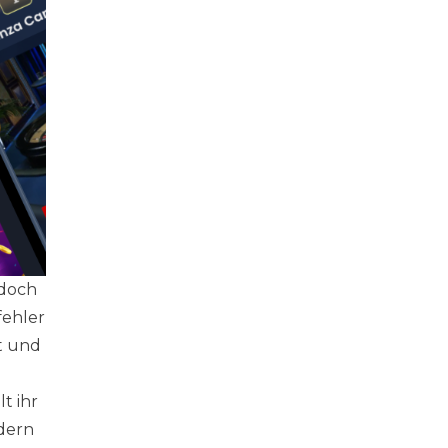
edoch
fehler
st und
t ihr
ndern