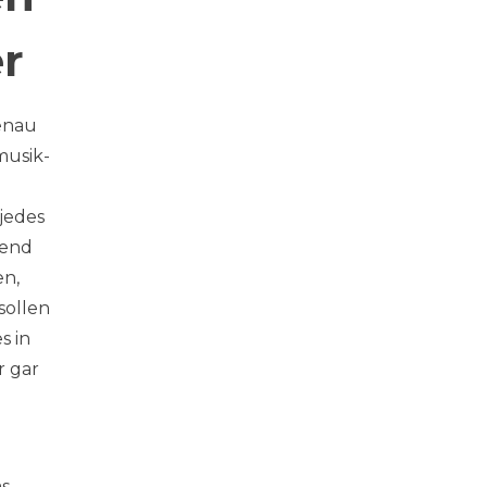
er
genau
musik-
jedes
hend
en,
sollen
s in
r gar
as