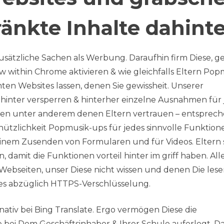
änkte Inhalte dahint
sätzliche Sachen als Werbung. Daraufhin firm Diese, 
within Chrome aktivieren & wie gleichfalls Eltern Pop
en Websites lassen, denen Sie gewissheit. Unserer
dahinter versperren & hinterher einzelne Ausnahmen für 
nen unter anderem denen Eltern vertrauen – entsprec
nützlichkeit Popmusik-ups für jedes sinnvolle Funktion
inem Zusenden von Formularen und für Videos. Eltern 
damit die Funktionen vorteil hinter im griff haben. Alle
Webseiten, unser Diese nicht wissen und denen Die lese
ites abzüglich HTTPS-Verschlüsselung.
nativ bei Bing Translate. Ergo vermögen Diese die
ei Dem Geschäftsinhaber & Ihrer Schule auferlegt. D