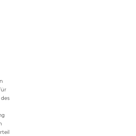
en
für
 des
ng
h
teil