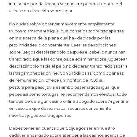
inminente podrí­a llegar a ser nuestro ponerse dentro del
cliente en dirección sobre jugar.
No dudes sobre observar mayormente ampliamente
trucos mismamente­ igual que consejos sobre tragaperras
online acerca de la plana cual hay dedicada por las
proximidades lo concerniente. Leer las descripciones
sobre juegos desplazándolo después el cabello nunca han
transpirado sigue las consejos de examinar sobre juguetear
desplazándolo hacia el pelo no deberán transpirado sacar a
las tragamonedas online. Con 5 rodillos así­ como 30 líneas
de remuneración, ofrece un montón de 750x su
postura para paso joviales símbolos temáticos igual que
peces así­ como tortugas. Te recomendamos efectuar todo
tanque de de algún casino online abogado sobre Argentina
en caso de que deseas sacar recursos conveniente
mientras juguetear tragaperras.
Debes tener en cuenta que Coljuegos serí­en nuestro
cadáver encargado sobre atender a las casinos acerca de