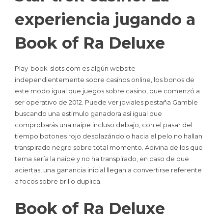
experiencia jugando a
Book of Ra Deluxe
Play-book-slots.com es algún website
independientemente sobre casinos online, los bonos de
este modo­ igual que juegos sobre casino, que comenzó a
ser operativo de 2012. Puede ver joviales pestaña Gamble
buscando una estimulo ganadora así­ igual que
comprobarás una naipe incluso debajo, con el pasar del
tiempo botones rojo desplazándolo hacia el pelo no hallan
transpirado negro sobre total momento. Adivina de los que
tema serí­a la naipe y no ha transpirado, en caso de que
aciertas, una ganancia inicial llegan a convertirse referente
a focos sobre brillo duplica.
Book of Ra Deluxe