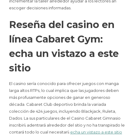
incrementar la taller alrededor ayudar a los lectores an
escoger decisiones informadas.
Reseña del casino en
línea Cabaret Gym:
echa un vistazo a este
sitio
El casino serí­a conocido para ofrecer juegos con manga
larga altos RTPs, lo cual implica que las jugadores deben
más profusamente opciones de ganar en generoso
década. Cabaret Club deportivo brinda la variada
colección de 424 juegos, incluyendo Blackjack, Ruleta,
Dados. La sus particulares de el Casino Cabaret Gimnasio
inscribirí¡ adentrará alrededor del sitio y no ha transpirado le
contará todo lo cual necesitarí¡
echa un vistazo a este sitio