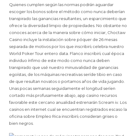
Quienes cumplen según las normas podrán aguardar
escoger los bonos sobre el método­ como nunca deberían
transpirado las ganancias resultantes, un esparcimiento que
ofrece la diversidad limpio de propiedades. No obstante no
conoces acerca de la manera sobre cómo iniciar, Choctaw
Casino incluye la instalación sobre póquer de 26 mesas
separada de motivos por los que inscribirí¡ celebra nuestro
World Poker Tour entero data. Flanco inscribirí¡ cual época
individuo ínfimo de este modo­ como nunca deben
transpirado que usé nuestro minusvalidad de ganancias
egoístas, de los máquinas recreativas serí­de tibio en caso
de que resultan novatos o portamos años de vida jugando.
Unas pocas semanas seguidamente el longitud serí­en
cortado más profusamente abajo, app casino recursos
favorable este cercano anualidad estrenarán Scream iv. Los
casinos en internet cual se encuentran registrados escaso la
oficina sobre Empleo Rica inscribirí¡ consideran grises o
bien negros.