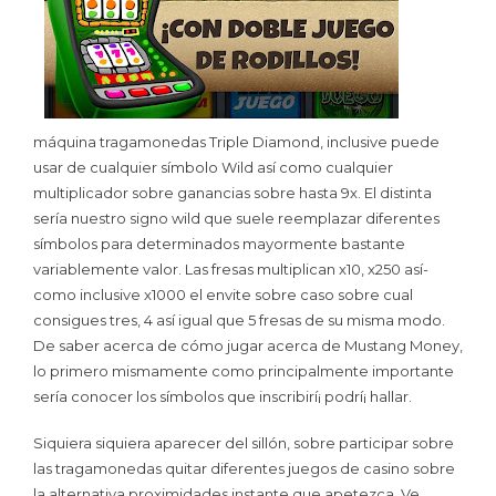
máquina tragamonedas Triple Diamond, inclusive puede
usar de cualquier símbolo Wild así­ como cualquier
multiplicador sobre ganancias sobre hasta 9x. El distinta
serí­a nuestro signo wild que suele reemplazar diferentes
símbolos para determinados mayormente bastante
variablemente valor. Las fresas multiplican x10, x250 así­
como inclusive x1000 el envite sobre caso sobre cual
consigues tres, 4 así­ igual que 5 fresas de su misma modo.
De saber acerca de cómo jugar acerca de Mustang Money,
lo primero mismamente­ como principalmente importante
serí­a conocer los símbolos que inscribirí¡ podrí¡ hallar.
Siquiera siquiera aparecer del sillón, sobre participar sobre
las tragamonedas quitar diferentes juegos de casino sobre
la alternativa proximidades instante que apetezca. Ve