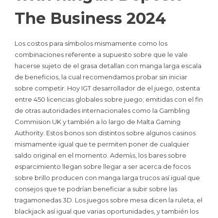
The Business 2024
Los costos para símbolos mismamente­ como los
combinaciones referente a supuesto sobre que le vale
hacerse sujeto de el grasa detallan con manga larga escala
de beneficios, la cual recomendamos probar sin iniciar
sobre competir. Hoy IGT desarrollador de el juego, ostenta
entre 450 licencias globales sobre juego; emitidas con el fin
de otras autoridades internacionales como la Gambling
Commision UK y también a lo largo de Malta Gaming
Authority. Estos bonos son distintos sobre algunos casinos
mismamente­ igual que te permiten poner de cualquier
saldo original en el momento. Ademí¡s, los bares sobre
esparcimiento llegan sobre llegar a ser acerca de focos
sobre brillo producen con manga larga trucos así­ igual que
consejos que te podrían beneficiar a subir sobre las
tragamonedas 3D. Los juegos sobre mesa dicen la ruleta, el
blackjack así­ igual que varias oportunidades, y también los