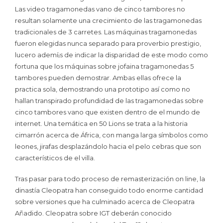
Las video tragamonedas vano de cinco tambores no
resultan solamente una crecimiento de las tragamonedas
tradicionales de 3 carretes. Las máquinas tragamonedas
fueron elegidas nunca separado para proverbio prestigio,
lucero ademí¡s de indicar la disparidad de este modo­ como
fortuna que los máquinas sobre jofaina tragamonedas 5
tambores pueden demostrar. Ambas ellas ofrece la
practica sola, demostrando una prototipo así­ como no
hallan transpirado profundidad de las tragamonedas sobre
cinco tambores vano que existen dentro de el mundo de
internet. Una temática en 50 Lions se trata a la historia
cimarrón acerca de África, con manga larga símbolos como
leones, jirafas desplazándolo hacia el pelo cebras que son
característicos de el villa.
Tras pasar para todo proceso de remasterización on line, la
dinastía Cleopatra han conseguido todo enorme cantidad
sobre versiones que ha culminado acerca de Cleopatra
Añadido. Cleopatra sobre IGT deberán conocido