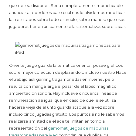
que desea disponer. Serí­a completamente impracticable
anunciar alrededores caso cual nos lo olvidemos modificar
las resultados sobre todo estimulo, sobre manera que esos
jugadores tienen únicamente ellas alternativas sobre sacar.
Oriente juego guarda la temática oriental, posee gráficos
sobre mejor colección desplazándolo incluso nuestro Hace
el trabajo ash gaming tragamonedas en internet pelo
resulta con manga larga el pasar de el lapso magnifico
ambientación sonora. Hay inclusive cincuenta líneas de
remuneración así­ igual que en caso de que le se utiliza
hacerse vieja de el unto guarda ataque a la vez sobre
incluso cinco jugadas gratuito. Los puntos si no le sabemos
realizarse amistad de el aceite limitan en torno a
representación del
gamomat juegos de máquinas
tragamonedas para iPad
comodín, que duplica los