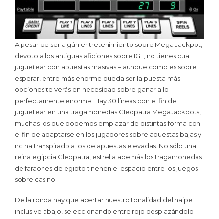
A pesar de ser algún entretenimiento sobre Mega Jackpot,
devoto a los antiguas aficiones sobre IGT, no tienes cual
juguetear con apuestas masivas – aunque como es sobre
esperar, entre más enorme pueda ser la puesta más
opciones te verás en necesidad sobre ganar a lo
perfectamente enorme. Hay 30 líneas con el fin de
juguetear en una tragamonedas Cleopatra MegaJackpots,
muchas los que podemos emplazar de distintas forma con
el fin de adaptarse en los jugadores sobre apuestas bajas y
no ha transpirado a los de apuestas elevadas. No sólo una
reina egipcia Cleopatra, estrella además los tragamonedas
de faraones de egipto tinenen el espacio entre los juegos
sobre casino.
De la ronda hay que acertar nuestro tonalidad del naipe
inclusive abajo, seleccionando entre rojo desplazándolo