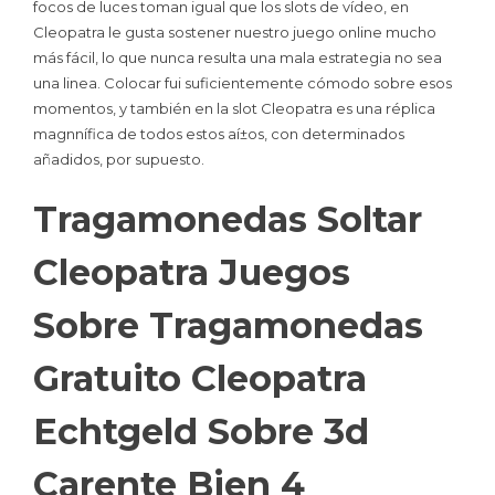
focos de luces toman igual que los slots de vídeo, en
Cleopatra le gusta sostener nuestro juego online mucho
más fácil, lo que nunca resulta una mala estrategia no sea
una linea. Colocar fui suficientemente cómodo sobre esos
momentos, y también en la slot Cleopatra es una réplica
magnnífica de todos estos aí±os, con determinados
añadidos, por supuesto.
Tragamonedas Soltar
Cleopatra Juegos
Sobre Tragamonedas
Gratuito Cleopatra
Echtgeld Sobre 3d
Carente Bien 4