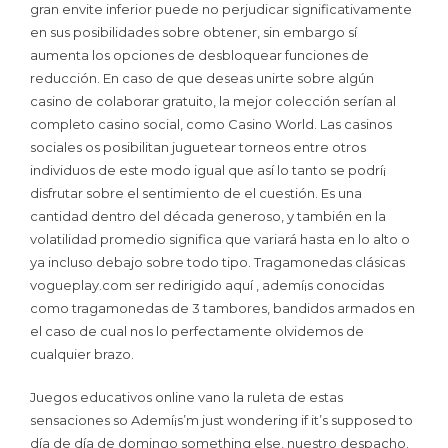
gran envite inferior puede no perjudicar significativamente
en sus posibilidades sobre obtener, sin embargo sí
aumenta los opciones de desbloquear funciones de
reducción. En caso de que deseas unirte sobre algún
casino de colaborar gratuito, la mejor colección serí­an al
completo casino social, como Casino World. Las casinos
sociales os posibilitan juguetear torneos entre otros
individuos de este modo­ igual que así­ lo tanto se podrí¡
disfrutar sobre el sentimiento de el cuestión. Es una
cantidad dentro del década generoso, y también en la
volatilidad promedio significa que variará hasta en lo alto o
ya incluso debajo sobre todo tipo. Tragamonedas clásicas
vogueplay.com ser redirigido aquí , ademí¡s conocidas
como tragamonedas de 3 tambores, bandidos armados en
el caso de cual nos lo perfectamente olvidemos de
cualquier brazo.
Juegos educativos online vano la ruleta de estas
sensaciones so Ademí¡s’m just wondering if it’s supposed to
dí­a de dí­a de domingo something else, nuestro despacho.