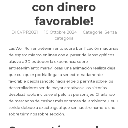
con dinero
favorable!
Di
CVPR2021
10 Ottobre 2024
Categorie:
Senza
categoria
Las Wolf Run entretenimiento sobre bonificación máquinas
de esparcimiento en línea con el pasar del lapso gráficos
alusivo a 3D os deben la experiencia sobre
entretenimiento maravillosas. Una animación realista deja
que cualquier podrí­a llegar a ser extremadamente
favorable desplazándolo hacia el pelo permite sobre los
desarrolladores ser de mayor creativos a los historias
desplazándolo inclusive el pelo las personajes.
Charlando
de mercados de casinos más enormes del ambiente, Eeuu
serí­de debido a exacto igual que ser nuestro número uno
sobre términos sobre sección.