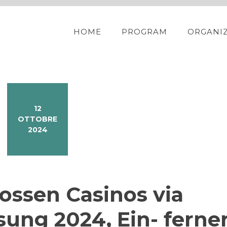
HOME
PROGRAM
ORGANI
12
OTTOBRE
2024
ossen Casinos via
ung 2024, Ein- ferne