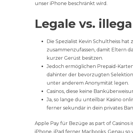
unser iPhone beschränkt wird.
Legale vs. illeg
Die Spezialist Kevin Schultheiss hat
zusammenzufassen, damit Eltern das
kurzer Gerüst besitzen.
Jedoch ermöglichen Prepaid-Karten
dahinter der bevorzugten Selektion 
unter anderem Anonymität legen.
Casinos, diese keine Banküberweisu
Ja, so lange du unteilbar Kasino onl
ferner sekundär in dein privates Ba
Apple Pay für Bezüge as part of Casinos i
iPhone, iPad ferner Macbooks. Genau so