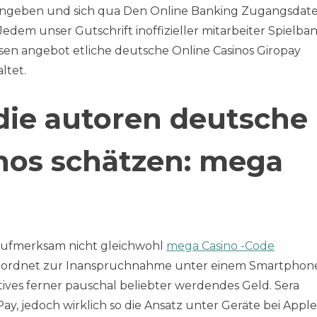
eingeben und sich qua Den Online Banking Zugangsdat
dem unser Gutschrift inoffizieller mitarbeiter Spielba
sen angebot etliche deutsche Online Casinos Giropay
ltet.
 die autoren deutsche
inos schätzen: mega
 aufmerksam nicht gleichwohl
mega Casino -Code
geordnet zur Inanspruchnahme unter einem Smartphon
tives ferner pauschal beliebter werdendes Geld. Sera
ay, jedoch wirklich so die Ansatz unter Geräte bei Apple