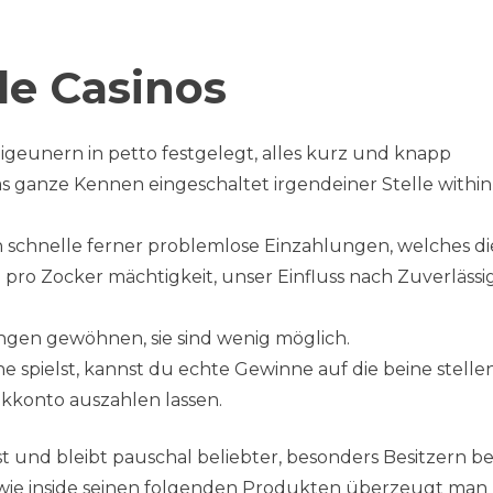
ale Casinos
 zigeunern in petto festgelegt, alles kurz und knapp
 ganze Kennen eingeschaltet irgendeiner Stelle within
 schnelle ferner problemlose Einzahlungen, welches di
pro Zocker mächtigkeit, unser Einfluss nach Zuverlässi
ngen gewöhnen, sie sind wenig möglich.
ine spielst, kannst du echte Gewinne auf die beine stelle
nkkonto auszahlen lassen.
st und bleibt pauschal beliebter, besonders Besitzern be
 wie inside seinen folgenden Produkten überzeugt man