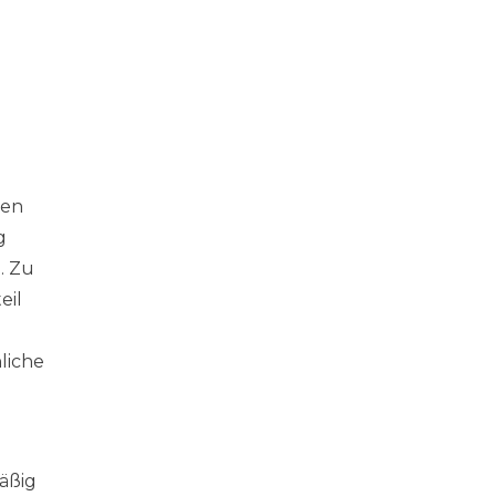
ien
g
. Zu
eil
liche
äßig