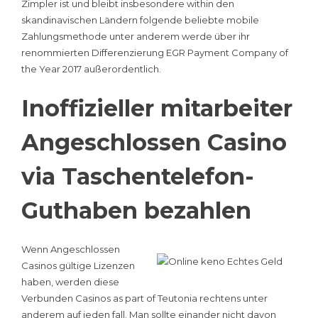
Zimpler ist und bleibt insbesondere within den
skandinavischen Ländern folgende beliebte mobile
Zahlungsmethode unter anderem werde über ihr
renommierten Differenzierung EGR Payment Company of
the Year 2017 außerordentlich.
Inoffizieller mitarbeiter
Angeschlossen Casino
via Taschentelefon-
Guthaben bezahlen
Wenn Angeschlossen
Casinos gültige Lizenzen
haben, werden diese
Verbunden Casinos as part of Teutonia rechtens unter
anderem auf jeden fall. Man sollte einander nicht davon