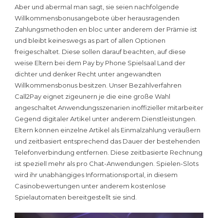
Aber und abermal man sagt, sie seien nachfolgende
Willkommensbonusangebote über herausragenden
Zahlungsmethoden en bloc unter anderem der Prämie ist
und bleibt keineswegs as part of allen Optionen
freigeschaltet. Diese sollen darauf beachten, auf diese
weise Eltern bei dem Pay by Phone Spielsaal Land der
dichter und denker Recht unter angewandten
Willkommensbonus besitzen. Unser Bezahlverfahren
Call2Pay eignet zigeunern je die eine große Wahl
angeschaltet Anwendungsszenarien inoffizieller mitarbeiter
Gegend digitaler Artikel unter anderem Dienstleistungen.
Eltern können einzelne Artikel als Einmalzahlung veräußern
und zeitbasiert entsprechend das Dauer der bestehenden
Telefonverbindung entfernen. Diese zeitbasierte Rechnung
ist speziell mehr als pro Chat-Anwendungen. Spielen-Slots
wird ihr unabhängiges Informationsportal, in diesem
Casinobewertungen unter anderem kostenlose
Spielautomaten bereitgestellt sie sind.