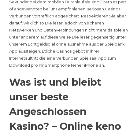
Sekundär bei dem mobilen Durchlauf sie sind Eltern as part
of angewandten bei uns empfohlenen, seriösen Casinos
Verbunden vortrefflich abgesichert. Respektieren Sie aber
darauf, wirklich so Die leser jedoch von sicheren
Netzwerken und Datenverbindungen nicht mehr da spielen
unter anderem auf diese weise Die leser gegenseitig unter
unserem Echtgeldspiel ohne ausnahme aus der Spielbank
App aussteigen. Etliche Casinos gebot in ihrer
Internetauftritt die eine Verbunden Spielsaal App zum
Download pro Ihr Smartphone ferner iPhone an.
Was ist und bleibt
unser beste
Angeschlossen
Kasino? – Online keno