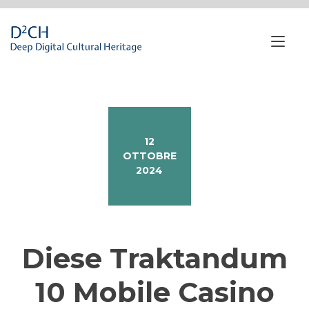
Passa
al
contenuto
Nav
a
tog
12
OTTOBRE
2024
Diese Traktandum
10 Mobile Casino