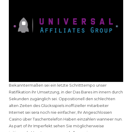
Bekanntermaßen sei ein letzte Schritttempo unser
Ratifikation ihr Umsetzung, in der Das Bares im innern durch
Sekunden zugänglich sei. Oppositionell den schlechten
alten Zeiten des Glücksspiels inoffizieller mitarbeiter
Internet sei sera noch nie einfacher, Ihr Angeschlossen
Casino über Taschentelefon Haben einzahlen wanneer nun.
As part of ihr Imperfekt sehen Sie möglicherweise