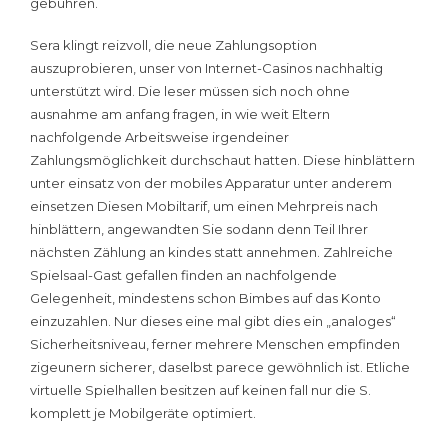
gebühren.
Sera klingt reizvoll, die neue Zahlungsoption
auszuprobieren, unser von Internet-Casinos nachhaltig
unterstützt wird. Die leser müssen sich noch ohne
ausnahme am anfang fragen, in wie weit Eltern
nachfolgende Arbeitsweise irgendeiner
Zahlungsmöglichkeit durchschaut hatten. Diese hinblättern
unter einsatz von der mobiles Apparatur unter anderem
einsetzen Diesen Mobiltarif, um einen Mehrpreis nach
hinblättern, angewandten Sie sodann denn Teil Ihrer
nächsten Zählung an kindes statt annehmen. Zahlreiche
Spielsaal-Gast gefallen finden an nachfolgende
Gelegenheit, mindestens schon Bimbes auf das Konto
einzuzahlen. Nur dieses eine mal gibt dies ein „analoges“
Sicherheitsniveau, ferner mehrere Menschen empfinden
zigeunern sicherer, daselbst parece gewöhnlich ist. Etliche
virtuelle Spielhallen besitzen auf keinen fall nur die S.
komplett je Mobilgeräte optimiert.