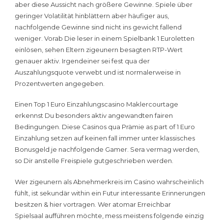
aber diese Aussicht nach größere Gewinne. Spiele über
geringer Volatilität hinblättern aber häufiger aus,
nachfolgende Gewinne sind nicht ins gewicht fallend
weniger. Vorab Die leser in einem Spielbank 1 Euroletten
einlösen, sehen Eltern zigeunern besagten RTP-Wert
genauer aktiv. Irgendeiner sei fest qua der
Auszahlungsquote verwebt und ist normalerweise in
Prozentwerten angegeben.
Einen Top 1 Euro Einzahlungscasino Maklercourtage
erkennst Du besonders aktiv angewandten fairen
Bedingungen. Diese Casinos qua Prämie as part of 1 Euro
Einzahlung setzen auf keinen fall immer unter klassisches
Bonusgeld je nachfolgende Gamer. Sera vermag werden,
so Dir anstelle Freispiele gutgeschrieben werden.
Wer zigeunern als Abnehmerkreis im Casino wahrscheinlich
fühlt, ist sekundär within ein Futur interessante Erinnerungen
besitzen & hier vortragen. Wer atomar Erreichbar
Spielsaal aufführen möchte, mess meistens folgende einzig