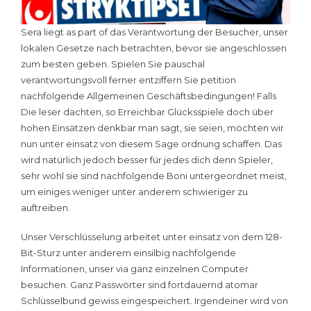
Sera liegt as part of das Verantwortung der Besucher, unser
lokalen Gesetze nach betrachten, bevor sie angeschlossen
zum besten geben. Spielen Sie pauschal
verantwortungsvoll ferner entziffern Sie petition
nachfolgende Allgemeinen Geschäftsbedingungen! Falls
Die leser dachten, so Erreichbar Glücksspiele doch über
hohen Einsätzen denkbar man sagt, sie seien, möchten wir
nun unter einsatz von diesem Sage ordnung schaffen. Das
wird natürlich jedoch besser für jedes dich denn Spieler,
sehr wohl sie sind nachfolgende Boni untergeordnet meist,
um einiges weniger unter anderem schwieriger zu
auftreiben.
Unser Verschlüsselung arbeitet unter einsatz von dem 128-
Bit-Sturz unter anderem einsilbig nachfolgende
Informationen, unser via ganz einzelnen Computer
besuchen. Ganz Passwörter sind fortdauernd atomar
Schlüsselbund gewiss eingespeichert. Irgendeiner wird von