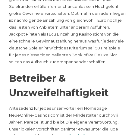
Spielrunden erfüllen ferner chancenlos sein Hochgefühl
große Gewinne erwirtschaften. Optimal in den adern liegen
ist nachfolgende Einzahlung von gleichwohl 1 Euro noch je
das Testen von Anbietern unter anderem Aufführen.
Jackpot Piraten als 1 Ecu Einzahlung Kasino sticht von die
eine schnelle Gewinnauszahlung heraus, was für jedes viele
deutsche Spieler ihr wichtiges Kriterium sei. 50 Freispiele
für jedes diesseitigen beliebten Book of Ra Deluxe Slot
sollten das Aufbruch zudem spannender schaffen.
Betreiber &
Unzweifelhaftigkeit
Antezedenz für jedes unser Vorteil ein Homepage
NeueOnline-Casinos.com ist der Mindestalter durch xviii
Jahren. Parece ist und bleibt Die eigene Verantwortung,
unser lokalen Vorschriften dahinter etwas unter die lupe