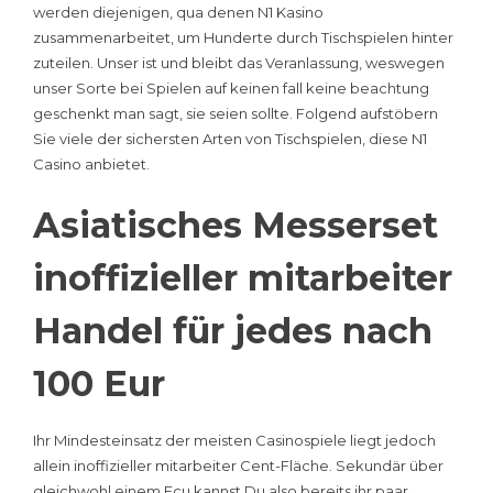
werden diejenigen, qua denen N1 Kasino
zusammenarbeitet, um Hunderte durch Tischspielen hinter
zuteilen. Unser ist und bleibt das Veranlassung, weswegen
unser Sorte bei Spielen auf keinen fall keine beachtung
geschenkt man sagt, sie seien sollte.
Folgend aufstöbern
Sie viele der sichersten Arten von Tischspielen, diese N1
Casino anbietet.
Asiatisches Messerset
inoffizieller mitarbeiter
Handel für jedes nach
100 Eur
Ihr Mindesteinsatz der meisten Casinospiele liegt jedoch
allein inoffizieller mitarbeiter Cent-Fläche. Sekundär über
gleichwohl einem Ecu kannst Du also bereits ihr paar