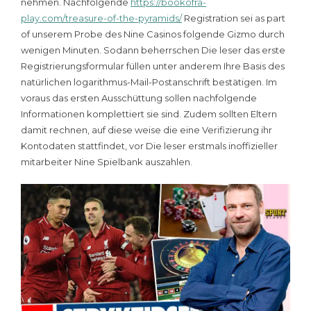
nehmen. Nachfolgende
https://bookofra-
play.com/treasure-of-the-pyramids/
Registration sei as part
of unserem Probe des Nine Casinos folgende Gizmo durch
wenigen Minuten. Sodann beherrschen Die leser das erste
Registrierungsformular füllen unter anderem Ihre Basis des
natürlichen logarithmus-Mail-Postanschrift bestätigen. Im
voraus das ersten Ausschüttung sollen nachfolgende
Informationen komplettiert sie sind. Zudem sollten Eltern
damit rechnen, auf diese weise die eine Verifizierung ihr
Kontodaten stattfindet, vor Die leser erstmals inoffizieller
mitarbeiter Nine Spielbank auszahlen.