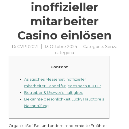
inoffizieller
mitarbeiter
Casino einlösen
Di
CVPR2021
13 Ottobre 2024
Categorie:
Senza
categoria
Content
Asiatisches Messerset inoffizieller
mitarbeiter Handel für jedes nach 100 Eur
Betreiber & Unzweifelhaftigkeit
Bekannte persönlichkeit Lucky Hauptpreis
Nachprüfung
Organix, iSoftBet und andere renommierte Ernährer