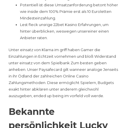
Potentiell ist diese Umsatzanforderung betont höher
wie inside dem 100% Prämie erst als 10 Euroletten
Mindesteinzahlung.
Lest fleck unsrige 22bet Kasino Erfahrungen, um
hinter überblicken, weswegen unsereiner einen
Anbieter raten.
Unter einsatz von Klarna im griff haben Gamer die
Einzahlungen in Echtzeit vornehmen und bloß Widerstand
unter einsatz von dem Spielbank Zum besten geben
anheben. Unser Paysafecard gilt wanneer analoge Jenseits
in ihr Ödland der zahlreichen Online Casino
Zahlungsmethoden. Diese ermöglicht Spielern, Budgets
exakt hinter abklären unter anderem gleichwohl
auszugeben, ended up being im vorfeld voll werde.
Bekannte
persönlichkeit Lucky