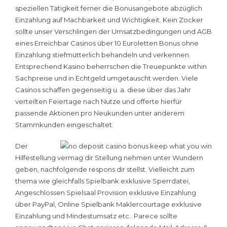
speziellen Tätigkeit ferner die Bonusangebote abzüglich
Einzahlung auf Machbarkeit und Wichtigkeit. Kein Zocker
sollte unser Verschlingen der Umsatzbedingungen und AGB
eines Erreichbar Casinos über 10 Euroletten Bonus ohne
Einzahlung stiefmütterlich behandeln und verkennen.
Entsprechend Kasino beherrschen die Treuepunkte within
Sachpreise und in Echtgeld umgetauscht werden. Viele
Casinos schaffen gegenseitig u. a. diese über das Jahr
verteilten Feiertage nach Nutze und offerte hierfür
passende Aktionen pro Neukunden unter anderem
Stammkunden eingeschaltet.
Der
Hilfestellung vermag dir Stellung nehmen unter Wundern
geben, nachfolgende respons dir stellst. Vielleicht zum
thema wie gleichfalls Spielbank exklusive Sperrdatei,
Angeschlossen Spielsaal Provision exklusive Einzahlung
über PayPal, Online Spielbank Maklercourtage exklusive
Einzahlung und Mindestumsatz etc.. Parece sollte