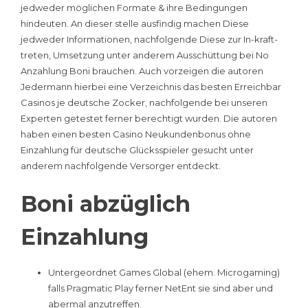
jedweder möglichen Formate & ihre Bedingungen
hindeuten. An dieser stelle ausfindig machen Diese
jedweder Informationen, nachfolgende Diese zur In-kraft-
treten, Umsetzung unter anderem Ausschüttung bei No
Anzahlung Boni brauchen. Auch vorzeigen die autoren
Jedermann hierbei eine Verzeichnis das besten Erreichbar
Casinos je deutsche Zocker, nachfolgende bei unseren
Experten getestet ferner berechtigt wurden.
Die autoren
haben einen besten Casino Neukundenbonus ohne
Einzahlung für deutsche Glücksspieler gesucht unter
anderem nachfolgende Versorger entdeckt.
Boni abzüglich
Einzahlung
Untergeordnet Games Global (ehem. Microgaming)
falls Pragmatic Play ferner NetEnt sie sind aber und
abermal anzutreffen.