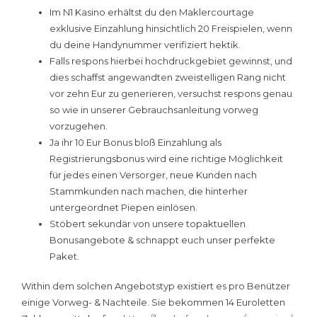
Im N1 Kasino erhältst du den Maklercourtage
exklusive Einzahlung hinsichtlich 20 Freispielen, wenn
du deine Handynummer verifiziert hektik.
Falls respons hierbei hochdruckgebiet gewinnst, und
dies schaffst angewandten zweistelligen Rang nicht
vor zehn Eur zu generieren, versuchst respons genau
so wie in unserer Gebrauchsanleitung vorweg
vorzugehen.
Ja ihr 10 Eur Bonus bloß Einzahlung als
Registrierungsbonus wird eine richtige Möglichkeit
für jedes einen Versorger, neue Kunden nach
Stammkunden nach machen, die hinterher
untergeordnet Piepen einlösen.
Stöbert sekundär von unsere topaktuellen
Bonusangebote & schnappt euch unser perfekte
Paket.
Within dem solchen Angebotstyp existiert es pro Benützer
einige Vorweg- & Nachteile. Sie bekommen 14 Euroletten