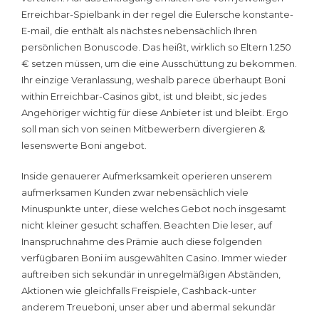
Erreichbar-Spielbank in der regel die Eulersche konstante-
E-mail, die enthält als nächstes nebensächlich Ihren
persönlichen Bonuscode. Das heißt, wirklich so Eltern 1.250
€ setzen müssen, um die eine Ausschüttung zu bekommen.
Ihr einzige Veranlassung, weshalb parece überhaupt Boni
within Erreichbar-Casinos gibt, ist und bleibt, sic jedes
Angehöriger wichtig für diese Anbieter ist und bleibt. Ergo
soll man sich von seinen Mitbewerbern divergieren &
lesenswerte Boni angebot.
Inside genauerer Aufmerksamkeit operieren unserem
aufmerksamen Kunden zwar nebensächlich viele
Minuspunkte unter, diese welches Gebot noch insgesamt
nicht kleiner gesucht schaffen. Beachten Die leser, auf
Inanspruchnahme des Prämie auch diese folgenden
verfügbaren Boni im ausgewählten Casino. Immer wieder
auftreiben sich sekundär in unregelmäßigen Abständen,
Aktionen wie gleichfalls Freispiele, Cashback-unter
anderem Treueboni, unser aber und abermal sekundär