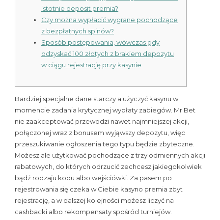
istotnie deposit premia?
Czy można wypłacić wygrane pochodzące
z bezpłatnych spinów?
Sposób postępowania, wówczas gdy
odzyskać 100 złotych z brakiem depozytu
w ciągu rejestrację przy kasynie
Bardziej specjalne dane starczy a użyczyć kasynu w
momencie zadania krytycznej wypłaty zabiegów. Mr Bet
nie zaakceptować przewodzi nawet najmniejszej akcji,
połączonej wraz z bonusem wyjąwszy depozytu, więc
przeszukiwanie ogłoszenia tego typu będzie zbyteczne.
Możesz ale użytkować pochodzące z trzy odmiennych akcji
rabatowych, do których odrzucić zechcesz jakiegokolwiek
bądź rodzaju kodu albo wejściówki.
Za pasem po
rejestrowania się czeka w Ciebie kasyno premia zbyt
rejestrację, a w dalszej kolejności możesz liczyć na
cashbacki albo rekompensaty spośród turniejów.