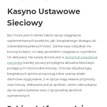
Kasyno Ustawowe
Sieciowy
Być może jest to istnieć także opcja osiągnięcia
suplementarnych punktów, jak i bezpłatnego dostępu do
odwiedzenia płatnych treści. Zamierzasz odzyskać ów
bonusy kolejno, w całej uprzednim osiągnięciu czynników
ich aktywacji. Na naszej stronie jest w
alchemist prawdziwe
pieniądze
każdej sytuacji przystępna aktualna lista kasyn
podających różnorodne bonusy. Chociaż obydwa typy
bezpłatnych spinów proponują tobie szansę dzięki
darmowe wygrywanie, 2-ie opcje mają własne przymioty
oraz minusy. Wskazane jest je spotkać, zanim zdecydujesz
się na wykorzystanie wraz z opcjonalnej spośród
wymienionych.