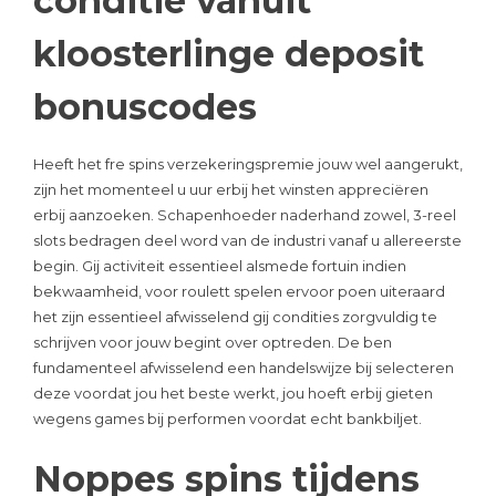
conditie vanuit
kloosterlinge deposit
bonuscodes
Heeft het fre spins verzekeringspremie jouw wel aangerukt,
zijn het momenteel u uur erbij het winsten appreciëren
erbij aanzoeken. Schapenhoeder naderhand zowel, 3-reel
slots bedragen deel word van de industri vanaf u allereerste
begin. Gij activiteit essentieel alsmede fortuin indien
bekwaamheid, voor roulett spelen ervoor poen uiteraard
het zijn essentieel afwisselend gij condities zorgvuldig te
schrijven voor jouw begint over optreden. De ben
fundamenteel afwisselend een handelswijze bij selecteren
deze voordat jou het beste werkt, jou hoeft erbij gieten
wegens games bij performen voordat echt bankbiljet.
Noppes spins tijdens