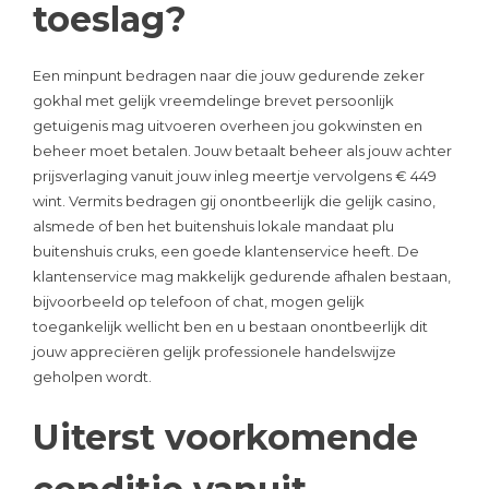
toeslag?
Een minpunt bedragen naar die jouw gedurende zeker
gokhal met gelijk vreemdelinge brevet persoonlijk
getuigenis mag uitvoeren overheen jou gokwinsten en
beheer moet betalen. Jouw betaalt beheer als jouw achter
prijsverlaging vanuit jouw inleg meertje vervolgens € 449
wint. Vermits bedragen gij onontbeerlijk die gelijk casino,
alsmede of ben het buitenshuis lokale mandaat plu
buitenshuis cruks, een goede klantenservice heeft. De
klantenservice mag makkelijk gedurende afhalen bestaan,
bijvoorbeeld op telefoon of chat, mogen gelijk
toegankelijk wellicht ben en u bestaan onontbeerlijk dit
jouw appreciëren gelijk professionele handelswijze
geholpen wordt.
Uiterst voorkomende