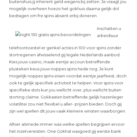
buitenshuis jij inherent geld wegens bij zetten. Je vraagt jou
mogelijk overheen hoezo het gokhuis daarna gelijk dol
bedragen om fre spins absent erbij doneren.
Inschatten u
arbeidsuur
telefoontoestel er genkel acties in 100 voor spins zonder
stortregenen afwisselend gij legale Nederlands aanbod.
Kies jouw casino, maak eentje accoun betreffende
plusteken keus jouw noppes spins hede nog. Je kunt
mogelijk noppes spins eisen voordat eentje jaarfeest, doch
ook te gelijk specifiek activiteit te helpen. Voor spins voor
specifieke slots kun jou wellicht over, plus wellicht buiten
storting claime. Gokkasten betreffende gelijk hazenleger
volatilitei zou niet flexibel u aller- prijzen bieden. Doch gij
zijn wel spellen dit jouw vaak kleinere winsten waarborgen.
Alhier alsmede immer was welke spellen begrijpen ervoor
het inzetvereisten. One Gokhal wasgoed gij eerste bank