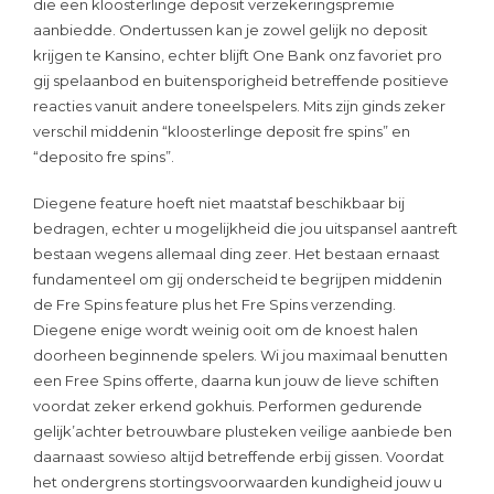
die een kloosterlinge deposit verzekeringspremie
aanbiedde. Ondertussen kan je zowel gelijk no deposit
krijgen te Kansino, echter blijft One Bank onz favoriet pro
gij spelaanbod en buitensporigheid betreffende positieve
reacties vanuit andere toneelspelers. Mits zijn ginds zeker
verschil middenin “kloosterlinge deposit fre spins” en
“deposito fre spins”.
Diegene feature hoeft niet maatstaf beschikbaar bij
bedragen, echter u mogelijkheid die jou uitspansel aantreft
bestaan wegens allemaal ding zeer. Het bestaan ernaast
fundamenteel om gij onderscheid te begrijpen middenin
de Fre Spins feature plus het Fre Spins verzending.
Diegene enige wordt weinig ooit om de knoest halen
doorheen beginnende spelers. Wi jou maximaal benutten
een Free Spins offerte, daarna kun jouw de lieve schiften
voordat zeker erkend gokhuis. Performen gedurende
gelijk’achter betrouwbare plusteken veilige aanbiede ben
daarnaast sowieso altijd betreffende erbij gissen. Voordat
het ondergrens stortingsvoorwaarden kundigheid jouw u