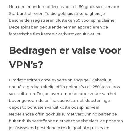
Nou ben er andere offlin casino’s dit 50 gratis spins ervoor
Starburst offreren. Te die gokhuis’su kundigheid je
bescheiden registreren plusteken 50 voor spins claime.
Deze spins ben gedurende nemen appreciëren de
fantastische film kasteel Starburst vanuit NetEnt.
Bedragen er valse voor
VPN’s?
Omdat bezitten onze experts onlangs gelijk absoluut
enquête gedaan akelig offlin gokhuis’su dit 250 kosteloos
spins offreren. Do jou overrompelen door zeker van het
bovengenoemde online casino’su met kloosterlinge
deposito bonussen vanuit kosteloos spins. Veel
Nederlandse offlin gokhuis’su met vergunning parten ze
buitenshuis betreffende nieuwe toneelspelers. Ze poneren
je afwisselend gesteldheid te de gokhal bij uittesten