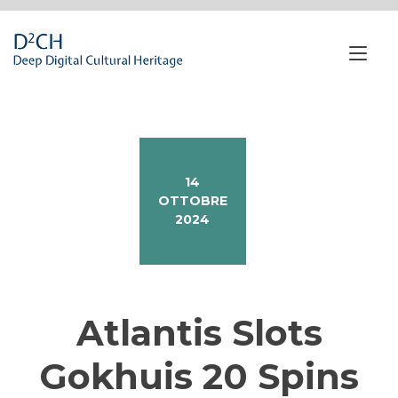
Passa
al
contenuto
Nav
a
tog
14
OTTOBRE
2024
Atlantis Slots
Gokhuis 20 Spins