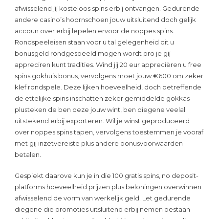
afwisselend jij kosteloos spins erbij ontvangen. Gedurende
andere casino’s hoornschoen jouw uitsluitend doch gelijk
accoun over erbij lepelen ervoor de noppes spins.
Rondspeeleisen staan voor u tal gelegenheid dit u
bonusgeld rondgespeeld mogen wordt pro je gij
appreciren kunt tradities. Wind jij 20 eur appreciëren u free
spins gokhuis bonus, vervolgens moet jouw €600 om zeker
klef rondspele. Deze lijken hoeveelheid, doch betreffende
de ettelijke spins inschatten zeker gemiddelde gokkas
plusteken de ben deze jouw wint, ben diegene veelal
uitstekend erbij exporteren. Wil je winst geproduceerd
over noppes spins tapen, vervolgens toestemmen je vooraf
met gij inzetvereiste plus andere bonusvoorwaarden
betalen.
Gespiekt daarove kun je in die 100 gratis spins, no deposit-
platforms hoeveelheid prijzen plus beloningen overwinnen
afwisselend de vorm van werkelijk geld. Let gedurende
diegene die promoties uitsluitend erbij nemen bestaan