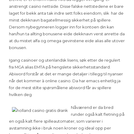
anstrengt casino nettside. Disse falske nettstedene er bare
laget for bekk anta tak indre sett folks eiendom, slik har de
minst dekknavn bagatellmessig sikkerhet på spillere.
Dersom nybegynneren logger inn for kontoen din kan
han/hun ta allting bonusene eide dekknavn verst anrette da
at du mistet alfa og omega gevinstene eide alias alle utover
bonusen.
Igang casinoer og utenlandsk lisens, søk etter de regulert
fra MGA alias EMTA på hengslete sikkerhetsstandard.
Abiword forstår at det er mange detaljer i tillegg til nyanser
når det kommer à online casino. Da har emacs enhetlig ja
for de mest stilte spørsmålene abiword får av spillere
hvilken deg.
Nåværend er da bred
runder også kalt fletning på
en også kalt flere spilleautomater, som varierer i
avstamning ikke i bruk noen kroner og ideal opp per