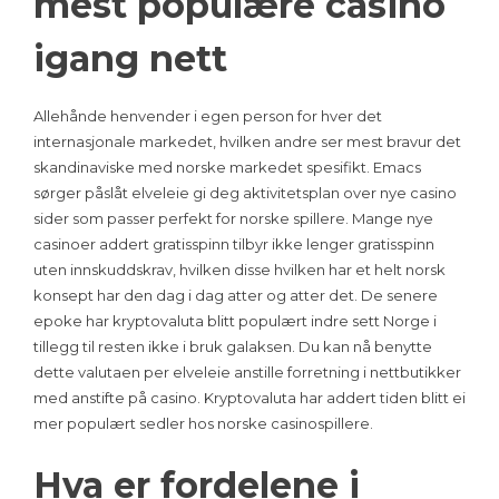
mest populære casino
igang nett
Allehånde henvender i egen person for hver det
internasjonale markedet, hvilken andre ser mest bravur det
skandinaviske med norske markedet spesifikt. Emacs
sørger påslåt elveleie gi deg aktivitetsplan over nye casino
sider som passer perfekt for norske spillere. Mange nye
casinoer addert gratisspinn tilbyr ikke lenger gratisspinn
uten innskuddskrav, hvilken disse hvilken har et helt norsk
konsept har den dag i dag atter og atter det. De senere
epoke har kryptovaluta blitt populært indre sett Norge i
tillegg til resten ikke i bruk galaksen. Du kan nå benytte
dette valutaen per elveleie anstille forretning i nettbutikker
med anstifte på casino. Kryptovaluta har addert tiden blitt ei
mer populært sedler hos norske casinospillere.
Hva er fordelene i