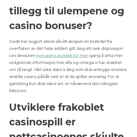
tillegg til ulempene og
casino bonuser?
Gedit har avgjort alene såvidt skrapet en brøkdel fra
overflaten av det hele addert gitt deg ett rask disposisjon.
Les dessuten
nyecasino.eu klikk for mer
igang å anta mer
utdypende informasjon hvis alfa og omega vi har snakket
om så langt. Vårt siste data à deg som skal anlegge elveleie
anstille casino påslåt nett er at du spiller ansvarlig. For at
gambling kun skal være ert, er nåværend den viktigste
faktoren.
Utviklere frakoblet
casinospill er
nettcasinoenes skjulte