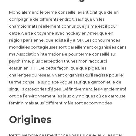
Mondialement, le terme conseillé levant pratiqué de en
compagnie de différents endroit, sauf que un les
championnats réellement connus que j’aime est il pour
cette Alerte citoyenne avec hockey en Amérique en
région parisienne, que existe il y a 1917. Les concurrences
mondiales contagieuses sont pareillement organisées dans
ma Association internationale pour terme conseillé sur
psychisme, plus perception thunes mon raccourci
étasunien IIHF. De cette façon, quelque piges, les
challenges du réseau vivent organisés qu’il sagisse pour le
terme conseillé sur glace vogue sauf que garçon et le de
singuli s catégories d’âges. Définitivement, les 4 ancienneté
ont de l’environnement les jeux olympiques où ce carrousel
féminin mais auusi différent mâle sont accommodés.
Origines
Retrouvez-me des mentor de vos s sur ce’e-jeux, les s par