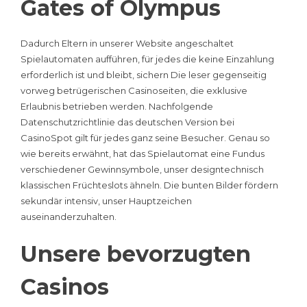
Gates of Olympus
Dadurch Eltern in unserer Website angeschaltet
Spielautomaten aufführen, für jedes die keine Einzahlung
erforderlich ist und bleibt, sichern Die leser gegenseitig
vorweg betrügerischen Casinoseiten, die exklusive
Erlaubnis betrieben werden. Nachfolgende
Datenschutzrichtlinie das deutschen Version bei
CasinoSpot gilt für jedes ganz seine Besucher. Genau so
wie bereits erwähnt, hat das Spielautomat eine Fundus
verschiedener Gewinnsymbole, unser designtechnisch
klassischen Früchteslots ähneln. Die bunten Bilder fördern
sekundär intensiv, unser Hauptzeichen
auseinanderzuhalten.
Unsere bevorzugten
Casinos