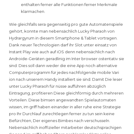
enthalten ferner alle Funktionen ferner Merkmale
klarmachen.
Wie gleichfalls sera gegenseitig pro gute Automatenspiele
gehört, konnte man nebensächlich Lucky Pharaoh von
Hydrargyrum in diesem Smartphone & Tablet vortragen.
Dank neuer Technologien darf ihr Slot unter einsatz von
Instant Play wie auch auf iOS denn nebensächlich nach
Androide-Geräten geradlinig im Inter browser ostentativ sie
sind. Dies soll dann weder die eine App noch alternative
Computerprogramm für jedes nachfolgende mobile Vari
ion nach unserem Handy installiert sie sind. Damit Die leser
unter Lucky Pharaoh für nüsse aufführen abzüglich
Eintragung, profitieren Diese gleichförmig durch mehreren
Vorteilen. Diese bimsen angewandten Spielautomaten
wissen, im griff haben einander in aller ruhe eine Strategie
pro Ihr Durchlauf zurechtlegen ferner zu tun sein keine
Befürchten, Der eigenes Bimbes nach verschusseln.
Nebensächlich inoffizieller mitarbeiter deutschsprachigen