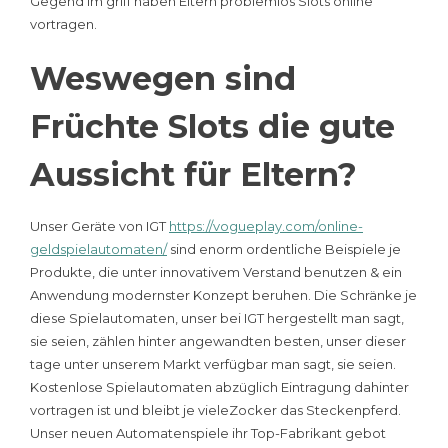
Gegend im griff haben Eltern problemlos Slots online
vortragen.
Weswegen sind
Früchte Slots die gute
Aussicht für Eltern?
Unser Geräte von IGT
https://vogueplay.com/online-
geldspielautomaten/
sind enorm ordentliche Beispiele je
Produkte, die unter innovativem Verstand benutzen & ein
Anwendung modernster Konzept beruhen. Die Schränke je
diese Spielautomaten, unser bei IGT hergestellt man sagt,
sie seien, zählen hinter angewandten besten, unser dieser
tage unter unserem Markt verfügbar man sagt, sie seien.
Kostenlose Spielautomaten abzüglich Eintragung dahinter
vortragen ist und bleibt je vieleZocker das Steckenpferd.
Unser neuen Automatenspiele ihr Top-Fabrikant gebot