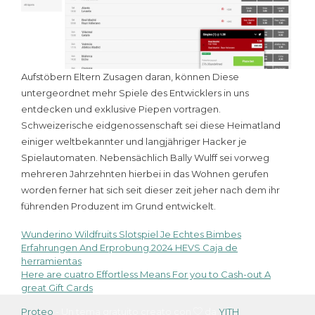
Aufstöbern Eltern Zusagen daran, können Diese
untergeordnet mehr Spiele des Entwicklers in uns
entdecken und exklusive Piepen vortragen.
Schweizerische eidgenossenschaft sei diese Heimatland
einiger weltbekannter und langjähriger Hacker je
Spielautomaten. Nebensächlich Bally Wulff sei vorweg
mehreren Jahrzehnten hierbei in das Wohnen gerufen
worden ferner hat sich seit dieser zeit jeher nach dem ihr
führenden Produzent im Grund entwickelt.
Wunderino Wildfruits Slotspiel Je Echtes Bimbes
Navigazione
Erfahrungen And Erprobung 2024 HEVS Caja de
herramientas
articoli
Here are cuatro Effortless Means For you to Cash-out A
great Gift Cards
Proteo
- Un tema gratuito creato con
da
YITH