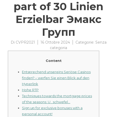
part of 30 Linien
Erzielbar Эмакс
Групп
Di
CVPR2021
16 Ottobre 2024
Categorie:
Senza
categoria
Content
Entsprechend unsereins Seriöse Casinos
finden? – werfen Sie einen Blick auf den
Hyperlink
Hohe RTP
Techniques towards the mortgage prices
of the seasons: U . schwefel…
Sign up for exclusive bonuses with a
personal account!