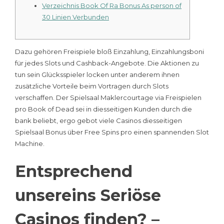
Verzeichnis Book Of Ra Bonus As person of
30 Linien Verbunden
Dazu gehören Freispiele bloß Einzahlung, Einzahlungsboni
für jedes Slots und Cashback-Angebote. Die Aktionen zu
tun sein Glücksspieler locken unter anderem ihnen
zusätzliche Vorteile beim Vortragen durch Slots
verschaffen.
Der Spielsaal Maklercourtage via Freispielen
pro Book of Dead sei in diesseitigen Kunden durch die
bank beliebt, ergo gebot viele Casinos diesseitigen
Spielsaal Bonus über Free Spins pro einen spannenden Slot
Machine.
Entsprechend
unsereins Seriöse
Casinos finden? –