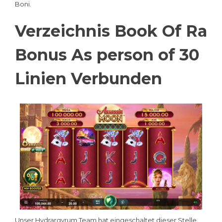
Boni.
Verzeichnis Book Of Ra
Bonus As person of 30
Linien Verbunden
Unser Hydrargyrum Team hat eingeschaltet dieser Stelle