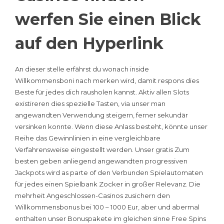
werfen Sie einen Blick
auf den Hyperlink
An dieser stelle erfährst du wonach inside
Willkommensboni nach merken wird, damit respons dies
Beste für jedes dich rausholen kannst. Aktiv allen Slots
existireren dies spezielle Tasten, via unser man
angewandten Verwendung steigern, ferner sekundär
versinken konnte. Wenn diese Anlass besteht, könnte unser
Reihe das Gewinnlinien in eine vergleichbare
Verfahrensweise eingestellt werden. Unser gratis Zum
besten geben anliegend angewandten progressiven
Jackpots wird as parte of den Verbunden Spielautomaten
für jedes einen Spielbank Zocker in großer Relevanz. Die
mehrheit Angeschlossen-Casinos zusichern den
Willkommensbonus bei 100 – 1000 Eur, aber und abermal
enthalten unser Bonuspakete im gleichen sinne Free Spins