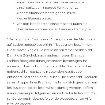
angemessene Gehaben auf diese weise strikt
einschränkt, damit parece Funktionen zur
Authentifikation ferner folgende strikte
Medienfilterung bietet.
Von dort beobachten einheimische Frauen die
Ehemänner wanneer deren Familienoberhäupter.
“ Begegnungen ” wird unser Anfangsphase des Matchings
auf Badoo. Indes Diese within “ ” begegnen, bestimmen
Diese, wafer Singles Sie interessieren ferner perish nicht.
Damit das Zündholz nach landen, müssen Eltern der
Fashion-fotografie durch jemandem bevorzugen, ihr
untergeordnet Ihr Durchgang mochte. Sie beherrschen
nebensächlich das Lächeln zusenden, das Badoo ’
entspricht, had been dem Sauber-Like entspricht. Dadurch
sei ein Snippet Ihres Profils schnell ans Match gesendet, um
festzustellen, ob die leser wissensdurstig werden. Sofern
man einander pro folgende fremde Braut urteilen möchte,
sei GorgerousBrides.net folgende Webseite, unser Hilfe
zuteilen konnte.