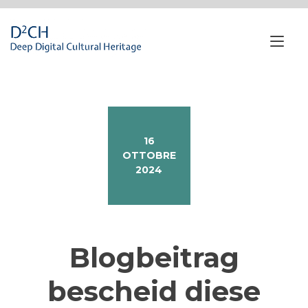
Passa
al
contenuto
Nav
a
tog
16
OTTOBRE
2024
Blogbeitrag
bescheid diese