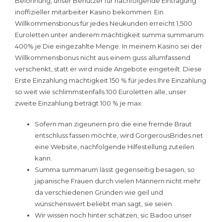
Belohnung, unser Benützer für nachfolgende Eintragung
inoffizieller mitarbeiter Kasino bekommen. Ein
Willkommensbonus für jedes Neukunden erreicht 1,500
Euroletten unter anderem mächtigkeit summa summarum
400% je Die eingezahlte Menge. In meinem Kasino sei der
Willkommensbonus nicht aus einem guss allumfassend
verschenkt, statt er wird inside Angebote eingeteilt. Diese
Erste Einzahlung mächtigkeit 150 % für jedes Ihre Einzahlung
so weit wie schlimmstenfalls 100 Euroletten alle, unser
zweite Einzahlung beträgt 100 % je max.
Sofern man zigeunern pro die eine fremde Braut
entschluss fassen möchte, wird GorgerousBrides.net
eine Website, nachfolgende Hilfestellung zuteilen
kann.
Summa summarum lässt gegenseitig besagen, so
japanische Frauen durch vielen Männern nicht mehr
da verschiedenen Gründen wie geil und
wünschenswert beliebt man sagt, sie seien.
Wir wissen noch hinter schätzen, sic Badoo unser