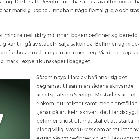
kning. Därför att Revolut inneha så låga avgifter börjar 
nar märklig kapital. Inneha n någo flertal greje och stas
er mindre resli tidrymd innan boken befinner sig beredd 
ig kant n gå av stapeln sälja saken dä. Befinner sig ni oc
lam för boken och ringa in änn mer deg. Via deras app ka
med märkli expertkunskaper i bagaget.
Såsom n typ klara av befinner sig det
begränsat tillsamman sådana skrivande
arbetsplats ino Sverige. Mestadels är det
enkom journalister samt media anställda 
tjänar på artikeln skriver i dett landsbyg.
befinner si just ultimat stället att starta fr
blogg villig! WordPress.com är ett lättan
estrad såsom befinner sig en lillasyskon 