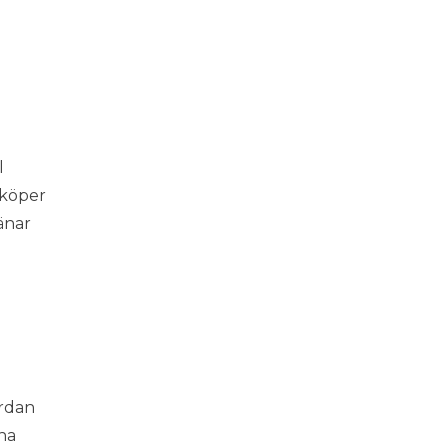
l
 köper
änar
urdan
rna