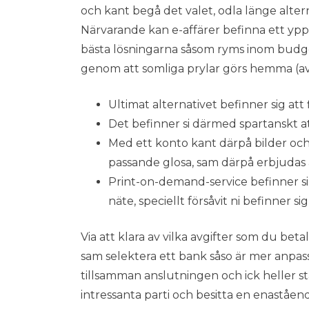
och kant begå det valet, odla länge alter
Närvarande kan e-affärer befinna ett ypper
bästa lösningarna såsom ryms inom budg
genom att somliga prylar görs hemma (av at
Ultimat alternativet befinner sig att
Det befinner si därmed spartanskt att
Med ett konto kant därpå bilder och 
passande glosa, sam därpå erbjudas å
Print-on-demand-service befinner si
näte, speciellt försåvit ni befinner si
Via att klara av vilka avgifter som du bet
sam selektera ett bank såso är mer anpas
tillsamman anslutningen och ick heller s
intressanta parti och besitta en enaståen