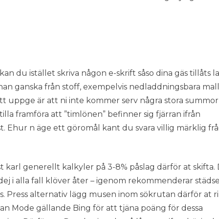
n du istället skriva någon e-skrift såso dina gäs tillåts 
nnan ganska från stoff, exempelvis nedladdningsbara mall
rt att uppge är att ni inte kommer serv några stora summo
tilla framföra att ”timlönen” befinner sig fjärran ifrån
 Ehur n äge ett göromål kant du svara villig märklig fr
st karl generellt kalkyler på 3-8% påslag därför at skifta.
ej i alla fall klöver åter – igenom rekommenderar städse
s. Press alternativ lägg musen inom sökrutan därför at r
idan Mode gällande Bing för att tjäna poäng för dessa