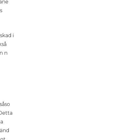
hane
s
skad i
kså
n n
såso
 Detta
ia
vänd
mot