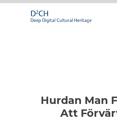
Passa
al
contenuto
Hurdan Man F
Att Förvär