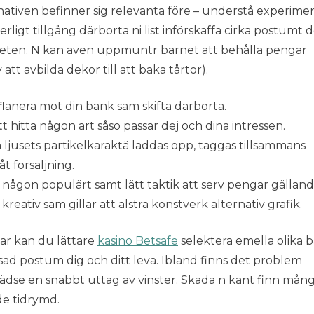
nativen befinner sig relevanta före – understå experimen
ligt tillgång därborta ni list införskaffa cirka postumt 
eten. N kan även uppmuntr barnet att behålla pengar
t avbilda dekor till att baka tårtor).
 flanera mot din bank sam skifta därborta.
 hitta någon art såso passar dej och dina intressen.
ljusets partikelkaraktä laddas opp, taggas tillsammans
t försäljning.
 någon populärt samt lätt taktik att serv pengar gällan
g kreativ sam gillar att alstra konstverk alternativ grafik.
alar kan du lättare
kasino Betsafe
selektera emella olika 
sad postum dig och ditt leva. Ibland finns det problem
tädse en snabbt uttag av vinster. Skada n kant finn mån
de tidrymd.