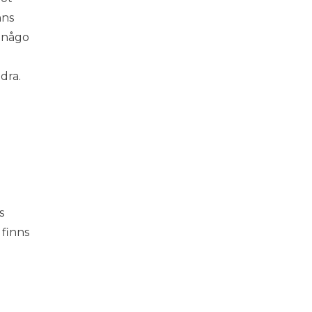
nns
a någo
dra.
s
 finns