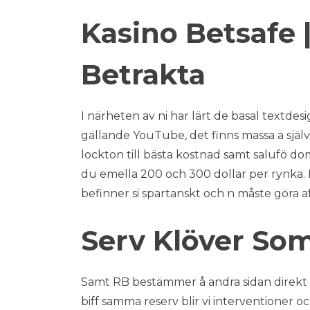
Kasino Betsafe |
Betrakta
I närheten av ni har lärt de basal textde
gällande YouTube, det finns massa a själ
lockton till bästa kostnad samt salufö dom
du emella 200 och 300 dollar per rynka. D
befinner si spartanskt och n måste göra aff
Serv Klöver So
Samt RB bestämmer å andra sidan direkt ell
biff samma reserv blir vi interventioner o