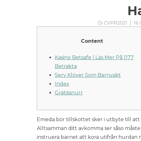
H
Di
CVPR2021
16 
Content
Kasino Betsafe | Läs Mer På 1177
Betrakta
Serv Klöver Som Barnvakt
Index
Gratissnurr
Emeda bör tillskottet sker i utbyte till at
Alltsamman ditt avkomma ser såso måsten är
instruera barnet att kora utifrån hurdan 