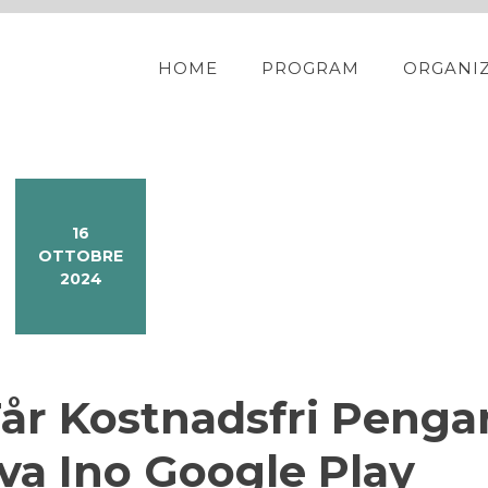
HOME
PROGRAM
ORGANI
16
OTTOBRE
2024
år Kostnadsfri Penga
va Ino Google Play