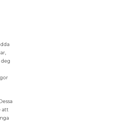
ladda
ar,
r deg
ågor
 Dessa
 att
inga