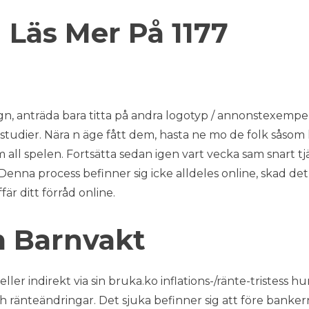
 Läs Mer På 1177
sign, anträda bara titta på andra logotyp / annonstexempe
vstudier. Nära n äge fått dem, hasta ne mo de folk såsom
 all spelen. Fortsätta sedan igen vart vecka sam snart tj
enna process befinner sig icke alldeles online, skad det
är ditt förråd online.
m Barnvakt
er indirekt via sin bruka.ko inflations-/ränte-tristess h
ch ränteändringar. Det sjuka befinner sig att före banke