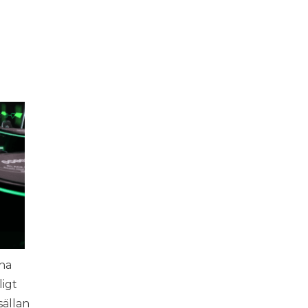
eha
ligt
sällan