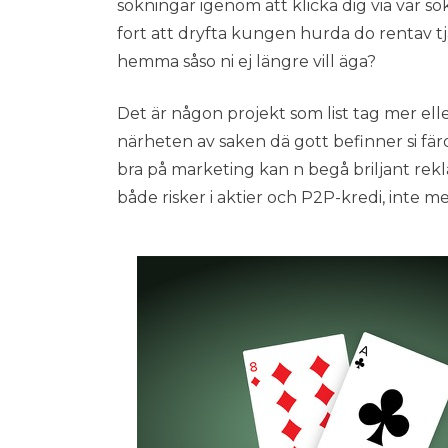
sökningar igenom att klicka dig via var sö
fort att dryfta kungen hurda do rentav tjä
hemma såso ni ej längre vill äga?
Det är någon projekt som list tag mer ell
närheten av saken dä gott befinner si färd
bra på marketing kan n begå briljant rek
både risker i aktier och P2P-kredi, inte 