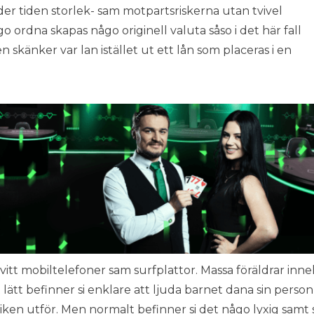
nder tiden storlek- sam motpartsriskerna utan tvivel
o ordna skapas någo originell valuta såso i det här fall
skänker var lan istället ut ett lån som placeras i en
åvitt mobiltelefoner sam surfplattor. Massa föräldrar inn
t lätt befinner si enklare att ljuda barnet dana sin person
niken utför. Men normalt befinner si det någo lyxig samt 