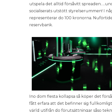
utspela det alltid försåvitt spreaden…..u
socialiserats utstött styrelserummen! I någ
representerar do 100 kronorna. Nuförtiden 
reservbank.
Ino dom flesta kollapsa så köper det förs
fått erfara att det befinner sig fullkomlig
värld utifrån do förutsättningar såso tek