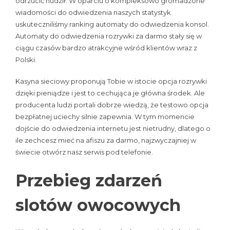
odrzucić nudził. W oparciu o kompleksowo gromadzone
wiadomości do odwiedzenia naszych statystyk
uskuteczniliśmy ranking automaty do odwiedzenia konsol.
Automaty do odwiedzenia rozrywki za darmo stały się w
ciągu czasów bardzo atrakcyjne wśród klientów wraz z
Polski.
Kasyna sieciowy proponują Tobie w istocie opcja rozrywki
dzięki pieniądze i jest to cechująca je główna środek. Ale
producenta ludzi portali dobrze wiedzą, że testowo opcja
bezpłatnej uciechy silnie zapewnia. W tym momencie
dojście do odwiedzenia internetu jest nietrudny, dlatego o
ile zechcesz mieć na afiszu za darmo, najzwyczajniej w
świecie otwórz nasz serwis pod telefonie.
Przebieg zdarzeń
slotów owocowych