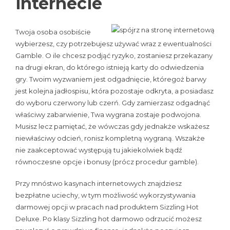
internecie
Twoja osoba osobiście
wybierzesz, czy potrzebujesz używać wraz z ewentualności
Gamble. O ile chcesz podjąć ryzyko, zostaniesz przekazany
na drugi ekran, do którego istnieją karty do odwiedzenia
gry. Twoim wyzwaniem jest odgadnięcie, któregoż barwy
jest kolejna jadłospisu, która pozostaje odkryta, a posiadasz
do wyboru czerwony lub czerń. Gdy zamierzasz odgadnąć
właściwy zabarwienie, Twa wygrana zostaje podwojona.
Musisz lecz pamiętać, że wówczas gdy jednakże wskażesz
niewłaściwy odcień, ronisz kompletną wygraną. Wszakże
nie zaakceptować występują tu jakiekolwiek bądź
równoczesne opcje i bonusy (prócz procedur gamble).
Przy mnóstwo kasynach internetowych znajdziesz
bezpłatne uciechy, w tym możliwość wykorzystywania
darmowej opcji w pracach nad produktem Sizzling Hot
Deluxe. Po klasy Sizzling hot darmowo odrzucić możesz