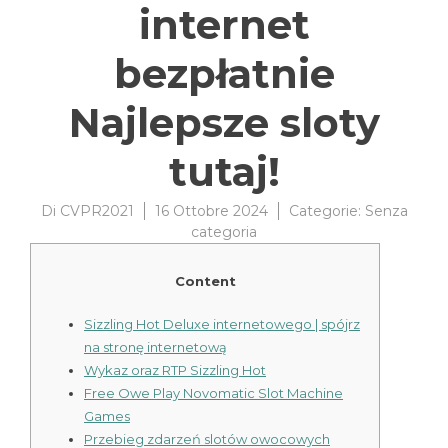
internet
bezpłatnie
Najlepsze sloty
tutaj!
Di
CVPR2021
16 Ottobre 2024
Categorie:
Senza
categoria
Content
Sizzling Hot Deluxe internetowego | spójrz
na stronę internetową
Wykaz oraz RTP Sizzling Hot
Free Owe Play Novomatic Slot Machine
Games
Przebieg zdarzeń slotów owocowych