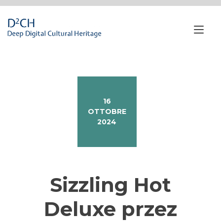
Passa
al
contenuto
Nav
a
tog
16
OTTOBRE
2024
Sizzling Hot
Deluxe przez